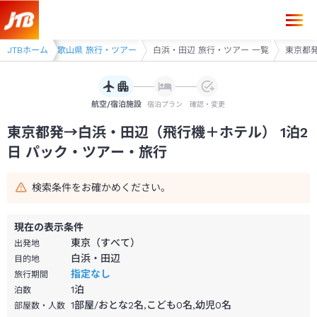
東京都発→白浜・田辺 1泊2日（飛行機＋ホテル）パック・ツアー-JTB
和歌山県
JTBホーム
和歌山県 旅行・ツアー
白浜・田辺 旅行・ツアー 一覧
東京都発
航空/宿泊施設
宿泊プラン
確認・変更
東京都発→白浜・田辺（飛行機＋ホテル） 1泊2
日 パック・ツアー・旅行
検索条件をお確かめください。
現在の表示条件
東京（すべて）
出発地
白浜・田辺
目的地
指定なし
旅行期間
1
泊
泊数
1部屋/おとな2名,こども0名,幼児0名
部屋数・人数