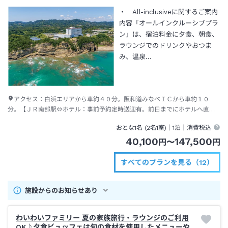
・ All-inclusiveに関するご案内
内容「オールインクルーシブプラ
ン」は、宿泊料金に夕食、朝食、
ラウンジでのドリンクやおつま
み、温泉…
アクセス：
白浜エリアから車約４０分。阪和道みなべＩＣから車約１０
分。【ＪＲ南部駅⇔ホテル：事前予約定時送迎有。前日までにホテルへ直接
予約】【乗車無料、１日６便、各便先約１５名】【ＴＥＬ：０７３９－７２
おとな1名 (
2
名1室)｜
1泊
｜消費税込
－５８８８】
40,100
147,500
円
〜
円
すべてのプランを見る（12）
施設からのお知らせあり
わいわいファミリー 夏の家族旅行・ラウンジのご利用
OK♪夕食ビュッフェは旬の食材を使用したメニューや