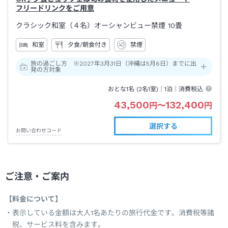
フリードリンクをご用意
クラシック和室（４名）オーシャンビュー禁煙
10畳
和室
夕食/朝食付き
禁煙
旅の過ごし方 ※2027年3月31日（沖縄は5月6日）までに出
発の方対象
おとな1名 (
2
名1室)｜
1泊
｜消費税込
43,500
132,400
円
〜
円
選択する
お問い合わせコード
ご注意・ご案内
【料金について】
表示している金額は大人1名あたりの旅行代金です。消費税等諸
税、サービス料を含みます。