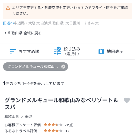
エリアを変更すると到着空港も変更されますのでフライト区間をご確認
ください。
田辺
(
1
)
中辺路・大塔
(
0
)
白浜(和歌山県)
(
0
)
日置川・すさみ
(
0
)
和歌山県 全域に戻る
絞り込み
おすすめ順
地図表示
（選択中）
グランドメルキュール和歌山みなべリゾート＆スパ
1
件のうち
1
～
1
件を表示しています
グランドメルキュール和歌山みなべリゾート＆
スパ
和歌山県
田辺
お客様アンケート評価
78
点
るるぶトラベル評価
3.7