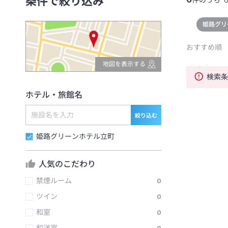
条件で絞り込み
件のうち
姫路グリ
おすすめ順
地図を表示する
検索
ホテル・旅館名
絞り込む
姫路グリーンホテル立町
人気のこだわり
禁煙ルーム
0
ツイン
0
和室
0