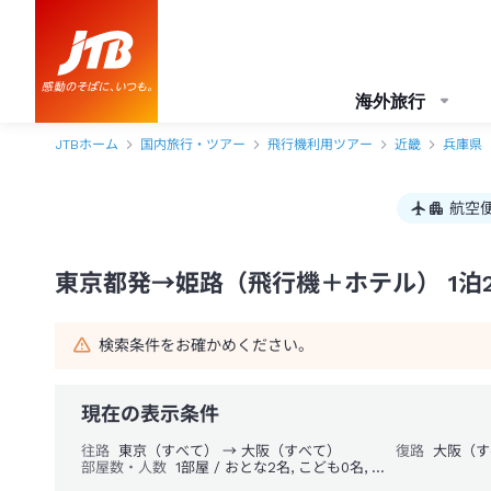
東京都発→姫路 1泊2日（飛行機＋ホテル）パック・ツアー-JTB
海外旅行
JTBホーム
国内旅行・ツアー
飛行機利用ツアー
近畿
兵庫県
航空
東京都発→姫路（飛行機＋ホテル） 1泊
検索条件をお確かめください。
現在の表示条件
往路
東京（すべて） → 大阪（すべて）
復路
大阪（す
部屋数・人数
1部屋 / おとな2名, こども0名, 幼児0名