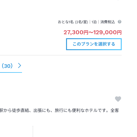
おとな1名 (
2
名1室)｜
1泊
｜消費税込
27,300
129,000
円
〜
円
このプランを
選択する
（
30
）
道駅から徒歩直結、出張にも、旅行にも便利なホテルです。全客