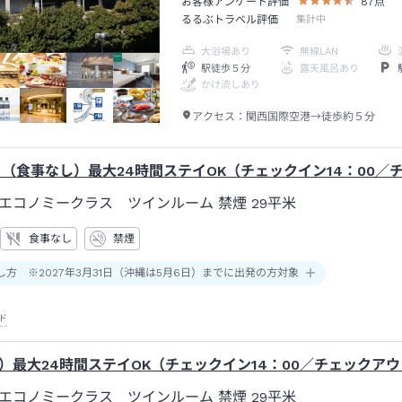
お客様アンケート評価
87
点
るるぶトラベル評価
集計中
大浴場あり
無線LAN
駅徒歩５分
露天風呂あり
かけ流しあり
アクセス：
関西国際空港→徒歩約５分
】（食事なし）最大24時間ステイOK（チェックイン14：00／チ
エコノミークラス ツインルーム 禁煙
29平米
食事なし
禁煙
し方 ※2027年3月31日（沖縄は5月6日）までに出発の方対象
ド
）最大24時間ステイOK（チェックイン14：00／チェックアウト
エコノミークラス ツインルーム 禁煙
29平米