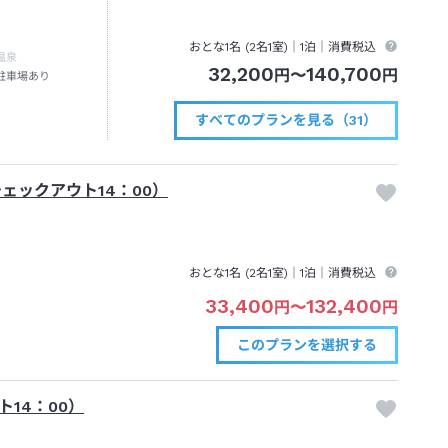
おとな1名 (
2
名1室)｜
1泊
｜消費税込
温泉
32,200
140,700
円
〜
円
駐車場あり
すべてのプランを見る（31）
ェックアウト14：00）
おとな1名 (
2
名1室)｜
1泊
｜消費税込
33,400
132,400
円
〜
円
このプランを
選択する
14：00）