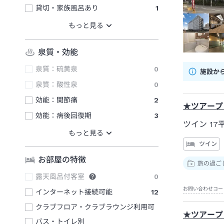
貸切・家族風呂あり
1
泉質・効能
泉質：硫黄泉
0
施設か
泉質：酸性泉
0
効能：関節痛
2
★ツアープ
効能：病後回復期
3
ツイン
17
ツイン
お部屋の特徴
旅の過ご
露天風呂付客室
0
お問い合わせコー
インターネット接続可能
12
クラブフロア・クラブラウンジ利用可
★ツアープ
バス・トイレ別