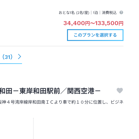
おとな1名 (
2
名1室)｜
1泊
｜消費税込
34,400
133,500
円
〜
円
このプランを
選択する
（
31
）
和田－東岸和田駅前／関西空港－
阪神４号湾岸線岸和田南ＩＣより車で約１０分に位置し、ビジネ