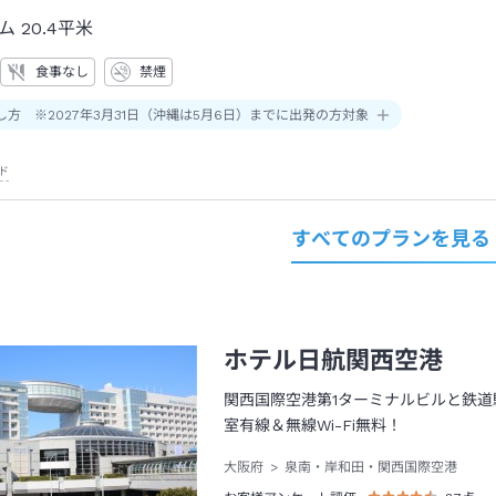
ム
20.4平米
食事なし
禁煙
し方 ※2027年3月31日（沖縄は5月6日）までに出発の方対象
ド
すべてのプランを見る
ホテル日航関西空港
関西国際空港第1ターミナルビルと鉄
室有線＆無線Wi-Fi無料！
大阪府
泉南・岸和田・関西国際空港