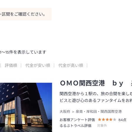
ト区間をご確認ください。
1
～
15
件を表示しています
評価順
代金が安い順
代金が高い順
ＯＭＯ関西空港 ｂｙ 
関西空港から１駅の、旅の合間を楽し
ビスと遊び心のあるファンタイムをお
大阪府
泉南・岸和田・関西国際空港
お客様アンケート評価
84
点
るるぶトラベル評価
対象外