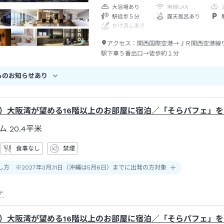
大浴場あり
無線LAN
駅徒歩５分
露天風呂あり
かけ流しあり
アクセス：
関西国際空港→ＪＲ関西空港線
駅下車５番出口→徒歩約１分
らのお知らせあり
）大阪湾が望める16階以上のお部屋に宿泊／「そらパフェ」
ム
20.4平米
食事なし
禁煙
し方 ※2027年3月31日（沖縄は5月6日）までに出発の方対象
ド
）大阪湾が望める16階以上のお部屋に宿泊／「そらパフェ」