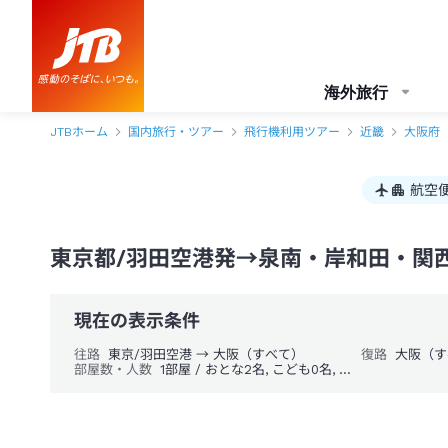
東京都/羽田空港発→泉南・岸和田・関西国際空港 1泊2日（飛行機＋ホ
海外旅行
JTBホーム
国内旅行・ツアー
飛行機利用ツアー
近畿
大阪府
航空
東京都/羽田空港発→泉南・岸和田・関西
現在の表示条件
往路
東京/羽田空港 → 大阪（すべて）
復路
大阪（す
部屋数・人数
1部屋 / おとな2名, こども0名, 幼児0名