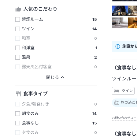
人気のこだわり
禁煙ルーム
15
ツイン
14
和室
0
施設か
和洋室
1
温泉
2
露天風呂付客室
0
（食事なし
ツインルー
ツイン
食事タイプ
旅の過ご
夕食/朝食付き
0
朝食のみ
14
お問い合わせコー
食事なし
15
夕食のみ
0
（食事なし