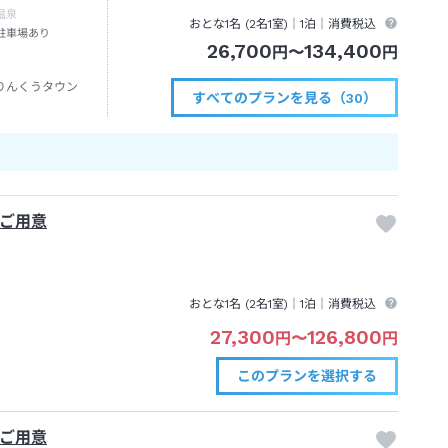
温泉
おとな1名 (
2
名1室)｜
1泊
｜消費税込
駐車場あり
26,700
134,400
円
〜
円
りんくうタウン
すべてのプランを見る（30）
をご用意
おとな1名 (
2
名1室)｜
1泊
｜消費税込
27,300
126,800
円
〜
円
このプランを
選択する
をご用意