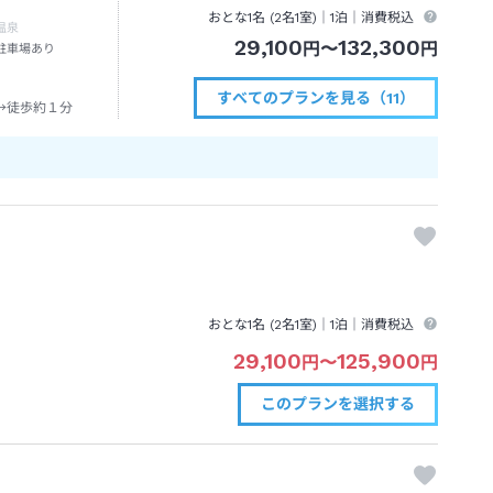
おとな1名 (
2
名1室)｜
1泊
｜消費税込
温泉
29,100
132,300
円
〜
円
駐車場あり
すべてのプランを見る（11）
→徒歩約１分
おとな1名 (
2
名1室)｜
1泊
｜消費税込
29,100
125,900
円
〜
円
このプランを
選択する