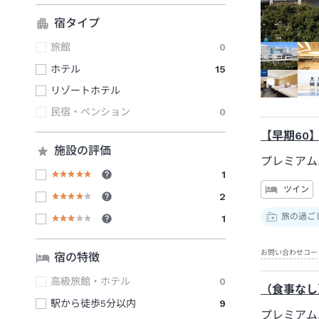
宿タイプ
旅館
0
ホテル
15
リゾートホテル
民宿・ペンション
0
【早期60
施設の評価
プレミアム
1
ツイン
2
旅の過ご
1
お問い合わせコー
宿の特徴
高級旅館・ホテル
0
（食事なし
駅から徒歩5分以内
9
プレミアム