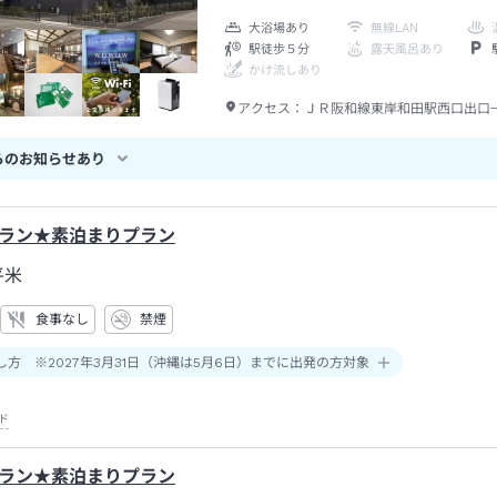
大浴場あり
無線LAN
駅徒歩５分
露天風呂あり
かけ流しあり
アクセス：
ＪＲ阪和線東岸和田駅西口出口
らのお知らせあり
ラン★素泊まりプラン
平米
食事なし
禁煙
し方 ※2027年3月31日（沖縄は5月6日）までに出発の方対象
ド
ラン★素泊まりプラン