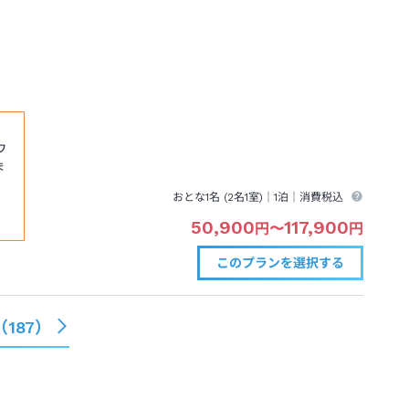
ワ
ま
おとな1名 (
2
名1室)｜
1泊
｜消費税込
50,900
117,900
円
〜
円
このプランを
選択する
（
187
）