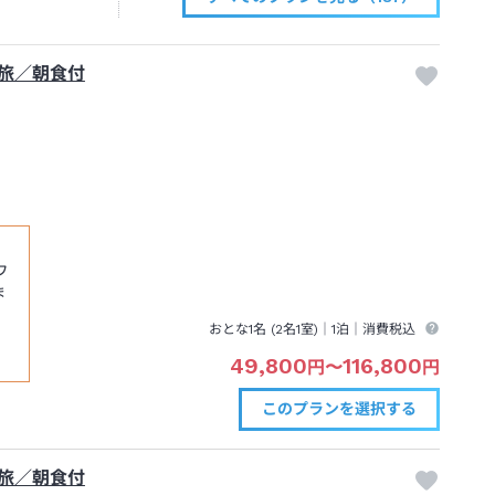
旅／朝食付
ワ
ま
おとな1名 (
2
名1室)｜
1泊
｜消費税込
49,800
116,800
円
〜
円
このプランを
選択する
旅／朝食付