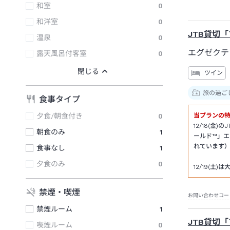
和室
0
和洋室
0
JTB貸切
温泉
0
エグゼクテ
露天風呂付客室
0
ツイン
旅の過ご
食事タイプ
夕食/朝食付き
0
当プランの
12/18(
朝食のみ
1
ールド™」
れています
食事なし
1
夕食のみ
0
12/19(
禁煙・喫煙
お問い合わせコー
禁煙ルーム
1
JTB貸切
喫煙ルーム
0