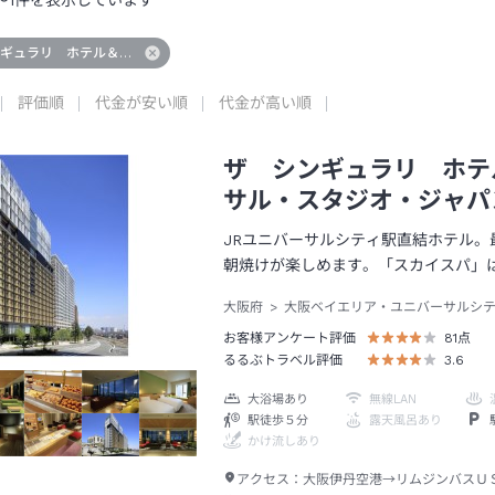
～
1
件を表示しています
ンギュラリ ホテル＆スカイスパ アット ユニバーサル・スタジオ・ジャパン
評価順
代金が安い順
代金が高い順
ザ シンギュラリ ホテ
サル・スタジオ・ジャパ
JRユニバーサルシティ駅直結ホテル
朝焼けが楽しめます。「スカイスパ」は
大阪府
大阪ベイエリア・ユニバーサルシ
お客様アンケート評価
81
点
るるぶトラベル評価
3.6
大浴場あり
無線LAN
駅徒歩５分
露天風呂あり
かけ流しあり
アクセス：
大阪伊丹空港→リムジンバスＵ