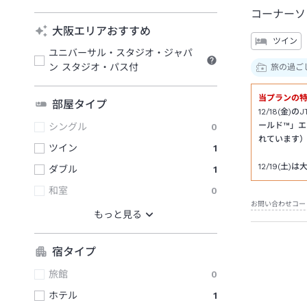
コーナーソ
大阪エリアおすすめ
ツイン
ユニバーサル・スタジオ・ジャパ
ン スタジオ・パス付
旅の過ご
当プランの
部屋タイプ
12/18(
ールド™」
シングル
0
れています
ツイン
1
12/19(
ダブル
1
和室
0
お問い合わせコー
宿タイプ
旅館
0
ホテル
1