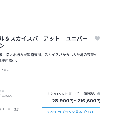
ル＆スカイスパ アット ユニバー
ン
。最上階大浴場＆展望露天風呂スカイスパからは大阪湾の夜景や
館内着OK
ティ周辺
温泉
おとな1名 (
2
名1室)｜
1泊
｜消費税込
駐車場あり
28,900
216,600
円
〜
円
ＳＪ下車→徒歩
すべてのプランを見る（187）