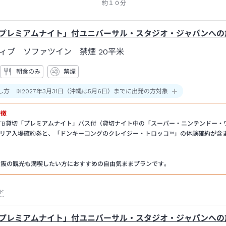
約１０分
「プレミアムナイト」付ユニバーサル・スタジオ・ジャパンへの
ィブ ソファツイン 禁煙
20平米
朝食のみ
禁煙
し方 ※2027年3月31日（沖縄は5月6日）までに出発の方対象
特徴
金)のJTB貸切「プレミアムナイト」パス付（貸切ナイト中の「スーパー・ニンテンドー・
エリア入場確約券と、「ドンキーコングのクレイジー・トロッコ™」の体験確約が含
）
土)は大阪の観光も満喫したい方におすすめの自由気ままプランです。
ド
「プレミアムナイト」付ユニバーサル・スタジオ・ジャパンへの