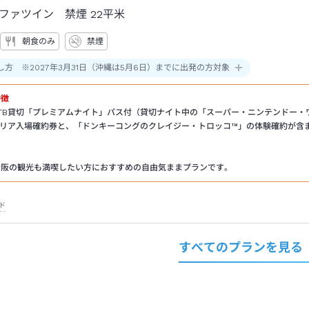
ファツイン 禁煙
22平米
朝食のみ
禁煙
し方 ※2027年3月31日（沖縄は5月6日）までに出発の方対象
特徴
金)のJTB貸切「プレミアムナイト」パス付（貸切ナイト中の「スーパー・ニンテンドー・
エリア入場確約券と、「ドンキーコングのクレイジー・トロッコ™」の体験確約が含
）
土)は大阪の観光も満喫したい方におすすめの自由気ままプランです。
ド
すべてのプランを見る