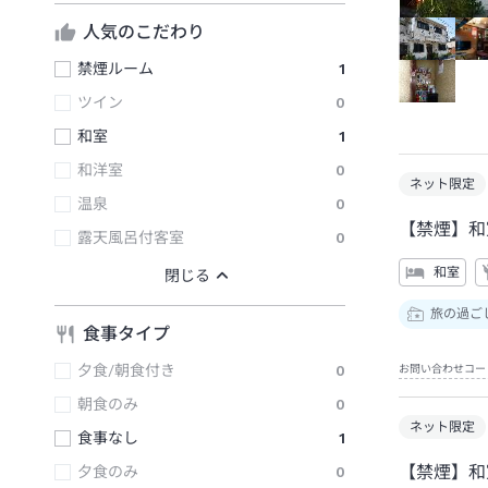
人気のこだわり
禁煙ルーム
1
ツイン
0
和室
1
和洋室
0
ネット限定
温泉
0
【禁煙】
露天風呂付客室
0
和室
旅の過ご
食事タイプ
夕食/朝食付き
0
お問い合わせコー
朝食のみ
0
ネット限定
食事なし
1
【禁煙】
夕食のみ
0