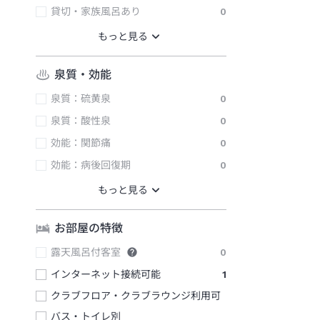
貸切・家族風呂あり
0
泉質・効能
泉質：硫黄泉
0
泉質：酸性泉
0
効能：関節痛
0
効能：病後回復期
0
お部屋の特徴
露天風呂付客室
0
インターネット接続可能
1
クラブフロア・クラブラウンジ利用可
バス・トイレ別