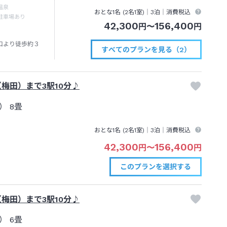
温泉
おとな1名 (
2
名1室)｜
3泊
｜消費税込
駐車場あり
42,300
156,400
円
〜
円
口より徒歩約３
すべてのプランを見る（2）
梅田）まで3駅10分♪
し）
8畳
おとな1名 (
2
名1室)｜
3泊
｜消費税込
42,300
156,400
円
〜
円
このプランを
選択する
梅田）まで3駅10分♪
し）
6畳