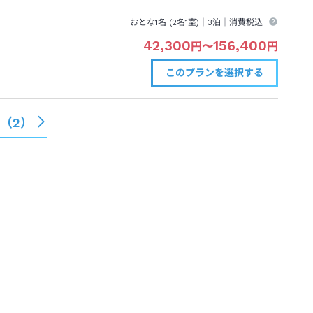
おとな1名 (
2
名1室)｜
3泊
｜消費税込
42,300
156,400
円
〜
円
このプランを
選択する
る（
2
）