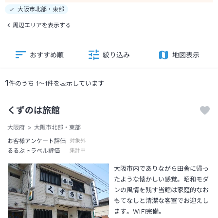
大阪市北部・東部
周辺エリアを表示する
おすすめ順
絞り込み
地図表示
1
件のうち
1
～
1
件を表示しています
くずのは旅館
大阪府
大阪市北部・東部
お客様アンケート評価
対象外
るるぶトラベル評価
集計中
大阪市内でありながら田舎に帰っ
たような懐かしい感覚。昭和モダ
ンの風情を残す当館は家庭的なお
もてなしと清潔な客室でお迎えし
ます。WiFi完備。