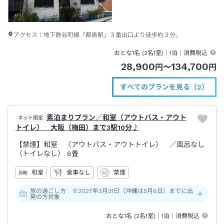
アクセス：
地下鉄谷町線「都島駅」３番出口より徒歩約３分。
おとな1名 (
2
名1室)｜
1泊
｜消費税込
28,900
134,700
円
〜
円
すべてのプランを見る（2）
素泊まりプラン／和室（アウトバス・アウト
ネット限定
トイレ） 大阪（梅田）まで3駅10分♪
【禁煙】和室 （アウトバス・アウトトイレ）
／風呂なし
（トイレなし）
8畳
和室
食事なし
禁煙
旅の過ごし方 ※2027年3月31日（沖縄は5月6日）までに出
発の方対象
おとな1名 (
2
名1室)｜
1泊
｜消費税込