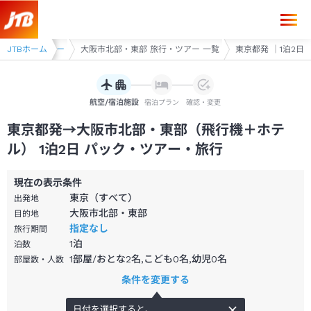
大阪 旅行・ツアー
JTBホーム
大阪市北部・東部 旅行・ツアー 一覧
東京都発 ｜1泊2日
航空/宿泊施設
宿泊プラン
確認・変更
東京都発→大阪市北部・東部（飛行機＋ホテ
ル） 1泊2日 パック・ツアー・旅行
現在の表示条件
東京（すべて）
出発地
大阪市北部・東部
目的地
指定なし
旅行期間
1
泊
泊数
1部屋/おとな2名,こども0名,幼児0名
部屋数・人数
条件を変更する
日付を選択すると、