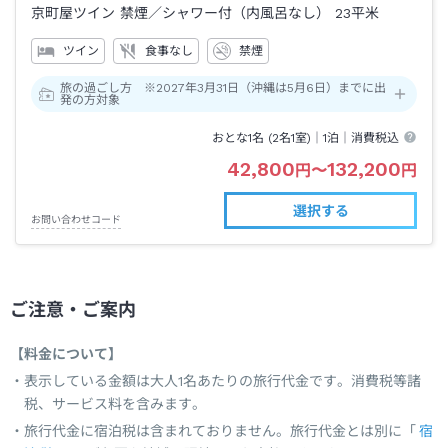
京町屋ツイン 禁煙
／シャワー付（内風呂なし）
23平米
ツイン
食事なし
禁煙
旅の過ごし方 ※2027年3月31日（沖縄は5月6日）までに出
発の方対象
おとな1名 (
2
名1室)｜
1泊
｜消費税込
42,800
132,200
円
〜
円
選択する
お問い合わせコード
ご注意・ご案内
【料金について】
表示している金額は大人1名あたりの旅行代金です。消費税等諸
税、サービス料を含みます。
旅行代金に宿泊税は含まれておりません。旅行代金とは別に「
宿