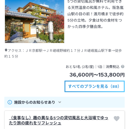
5つの貸切風呂が無料で利用でき
る天然温泉の和風ホテル。阪急嵐
山駅の目の前！渡月橋まで徒歩約
5分の立地。夕食は旬の食材をつ
かった四季夕膳会席。
アクセス：
ＪＲ京都駅→ＪＲ嵯峨野線約１７分ＪＲ嵯峨嵐山駅下車→徒歩
約１５分
おとな1名 (
2
名1室)｜
1泊
｜消費税込
36,600
153,800
円
〜
円
すべてのプランを見る（88）
施設からのお知らせあり
（食事なし）趣の異なる5つの貸切風呂と大浴場でゆっ
たり旅の疲れをリフレッシュ