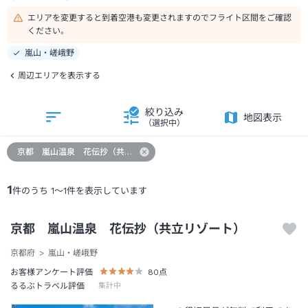
エリアを変更すると到着空港も変更されますのでフライト区間をご確認
ください。
嵐山・嵯峨野
周辺エリアを表示する
絞り込み
地図表示
（選択中）
京都 嵐山温泉 花伝抄（共立リゾート）
1
件のうち
1
～
1
件を表示しています
京都 嵐山温泉 花伝抄（共立リゾート）
京都府
嵐山・嵯峨野
お客様アンケート評価
80
点
るるぶトラベル評価
集計中