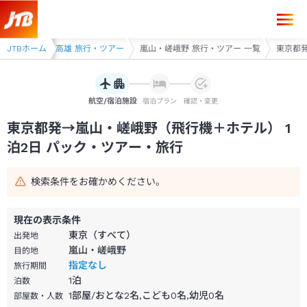
東京都発→嵐山・嵯峨野 1泊2日（飛行機＋ホテル）パック・ツアー-JT
金閣寺・嵐山・高雄 旅行・ツアー
JTBホーム
嵐山・嵯峨野 旅行・ツアー 一覧
東京都発
航空/宿泊施設
宿泊プラン
確認・変更
東京都発→嵐山・嵯峨野（飛行機＋ホテル） 1
泊2日 パック・ツアー・旅行
検索条件をお確かめください。
現在の表示条件
東京（すべて）
出発地
嵐山・嵯峨野
目的地
指定なし
旅行期間
1
泊
泊数
1部屋/おとな2名,こども0名,幼児0名
部屋数・人数