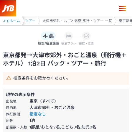
東京都発→大津市郊外・おごと温泉 1泊2日（飛行機＋ホテル）パック・
津・草津 旅行・ツアー
JTBホーム
大津市郊外・おごと温泉 旅行・ツアー 一覧
東京都発
航空/宿泊施設
宿泊プラン
確認・変更
東京都発→大津市郊外・おごと温泉（飛行機＋
ホテル） 1泊2日 パック・ツアー・旅行
検索条件をお確かめください。
現在の表示条件
東京（すべて）
出発地
大津市郊外・おごと温泉
目的地
指定なし
旅行期間
1
泊
泊数
1部屋/おとな2名,こども0名,幼児0名
部屋数・人数