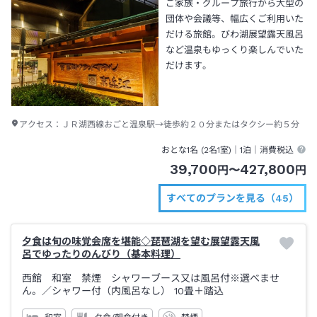
ご家族・グループ旅行から大型の
団体や会議等、幅広くご利用いた
だける旅館。びわ湖展望露天風呂
など温泉もゆっくり楽しんでいた
だけます。
アクセス：
ＪＲ湖西線おごと温泉駅→徒歩約２０分またはタクシー約５分
おとな1名 (
2
名1室)｜
1泊
｜消費税込
39,700
427,800
円
〜
円
すべてのプランを見る（45）
夕食は旬の味覚会席を堪能◇琵琶湖を望む展望露天風
呂でゆったりのんびり（基本料理）
西館 和室 禁煙 シャワーブース又は風呂付※選べませ
ん。
／シャワー付（内風呂なし）
10畳＋踏込