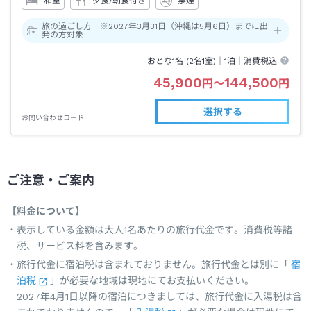
和室
夕食/朝食付き
禁煙
旅の過ごし方 ※2027年3月31日（沖縄は5月6日）までに出
発の方対象
おとな1名 (
2
名1室)｜
1泊
｜消費税込
45,900
144,500
円
〜
円
選択する
お問い合わせコード
ご注意・ご案内
【料金について】
表示している金額は大人1名あたりの旅行代金です。消費税等諸
税、サービス料を含みます。
旅行代金に宿泊税は含まれておりません。旅行代金とは別に「
宿
泊税
」が必要な地域は現地にてお支払いください。
2027年4月1日以降の宿泊につきましては、旅行代金に入湯税は含