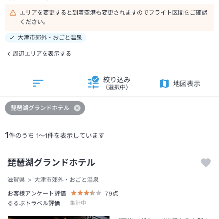
エリアを変更すると到着空港も変更されますのでフライト区間をご確認
ください。
大津市郊外・おごと温泉
周辺エリアを表示する
絞り込み
地図表示
（選択中）
琵琶湖グランドホテル
1
件のうち
1
～
1
件を表示しています
琵琶湖グランドホテル
滋賀県
大津市郊外・おごと温泉
お客様アンケート評価
79
点
るるぶトラベル評価
集計中