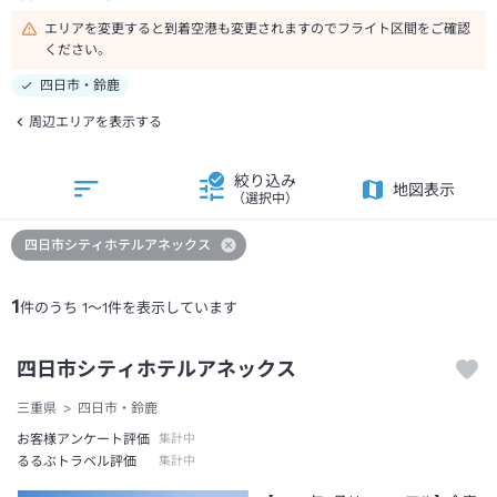
エリアを変更すると到着空港も変更されますのでフライト区間をご確認
ください。
四日市・鈴鹿
周辺エリアを表示する
絞り込み
地図表示
（選択中）
四日市シティホテルアネックス
1
件のうち
1
～
1
件を表示しています
四日市シティホテルアネックス
三重県
四日市・鈴鹿
お客様アンケート評価
集計中
るるぶトラベル評価
集計中