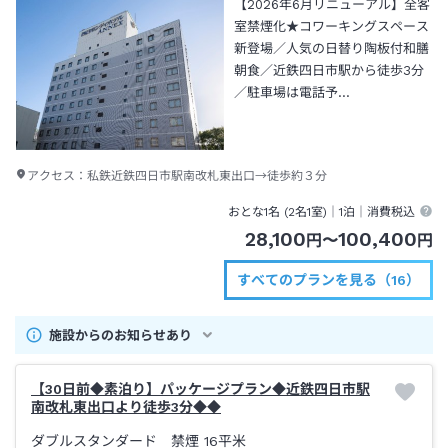
【2026年6月リニューアル】全客
室禁煙化★コワーキングスペース
新登場／人気の日替り陶板付和膳
朝食／近鉄四日市駅から徒歩3分
／駐車場は電話予…
アクセス：
私鉄近鉄四日市駅南改札東出口→徒歩約３分
おとな1名 (
2
名1室)｜
1泊
｜消費税込
28,100
100,400
円
〜
円
すべてのプランを見る（16）
施設からのお知らせあり
【30日前◆素泊り】パッケージプラン◆近鉄四日市駅
南改札東出口より徒歩3分◆◆
ダブルスタンダード 禁煙
16平米