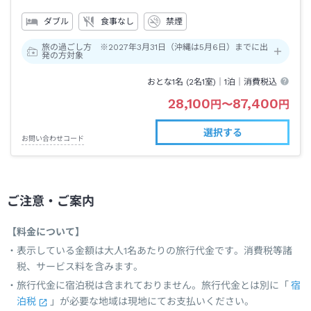
ダブル
食事なし
禁煙
旅の過ごし方 ※2027年3月31日（沖縄は5月6日）までに出
発の方対象
おとな1名 (
2
名1室)｜
1泊
｜消費税込
28,100
87,400
円
〜
円
選択する
お問い合わせコード
ご注意・ご案内
【料金について】
表示している金額は大人1名あたりの旅行代金です。消費税等諸
税、サービス料を含みます。
旅行代金に宿泊税は含まれておりません。旅行代金とは別に「
宿
泊税
」が必要な地域は現地にてお支払いください。