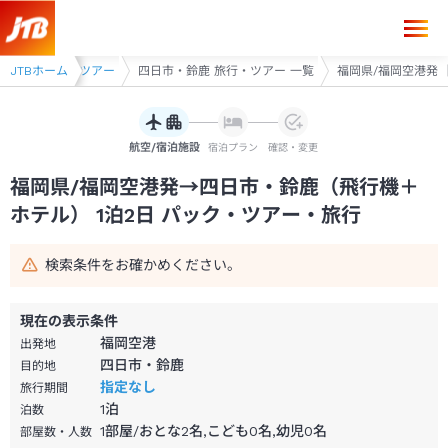
福岡県/福岡空港発→四日市・鈴鹿 1泊2日（飛行機＋ホテル）パック・ツ
・桑名 旅行・ツアー
JTBホーム
四日市・鈴鹿 旅行・ツアー 一覧
福岡県/福岡空港発 
航空/宿泊施設
宿泊プラン
確認・変更
福岡県/福岡空港発→四日市・鈴鹿（飛行機＋
ホテル） 1泊2日 パック・ツアー・旅行
検索条件をお確かめください。
現在の表示条件
福岡空港
出発地
四日市・鈴鹿
目的地
指定なし
旅行期間
1
泊
泊数
1部屋/おとな2名,こども0名,幼児0名
部屋数・人数