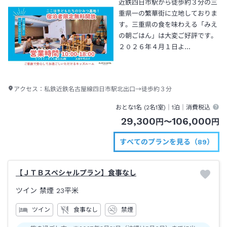
近鉄四日市駅から徒歩約３分の三
重県一の繁華街に立地しておりま
す。三重県の食を味わえる「みえ
の朝ごはん」は大変ご好評です。
２０２６年４月１日よ…
アクセス：
私鉄近鉄名古屋線四日市駅北出口→徒歩約３分
おとな1名 (
2
名1室)｜
1泊
｜消費税込
29,300
106,000
円
〜
円
すべてのプランを見る（89）
【ＪＴＢスペシャルプラン】食事なし
ツイン 禁煙
23平米
ツイン
食事なし
禁煙