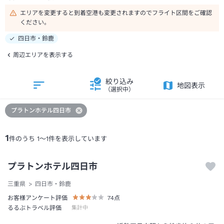
エリアを変更すると到着空港も変更されますのでフライト区間をご確認
ください。
四日市・鈴鹿
周辺エリアを表示する
絞り込み
地図表示
（選択中）
プラトンホテル四日市
1
件のうち
1
～
1
件を表示しています
プラトンホテル四日市
三重県
四日市・鈴鹿
お客様アンケート評価
74
点
るるぶトラベル評価
集計中