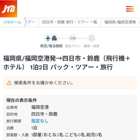
福岡県/福岡空港発→四日市・鈴鹿 1泊2日（飛行機＋ホテル）パック・ツ
・桑名 旅行・ツアー
JTBホーム
四日市・鈴鹿 旅行・ツアー 一覧
福岡県/福岡空港発 ｜
航空/宿泊施設
宿泊プラン
確認・変更
福岡県/福岡空港発→四日市・鈴鹿（飛行機＋
ホテル） 1泊2日 パック・ツアー・旅行
検索条件をお確かめください。
現在の表示条件
福岡空港
出発地
四日市・鈴鹿
目的地
指定なし
旅行期間
1
泊
泊数
1部屋/おとな2名,こども0名,幼児0名
部屋数・人数