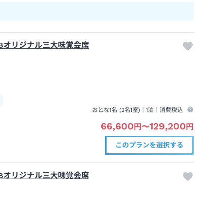
TBオリジナル三大味覚会席
おとな1名 (
2
名1室)｜
1泊
｜消費税込
66,600
129,200
円
〜
円
このプランを
選択する
TBオリジナル三大味覚会席