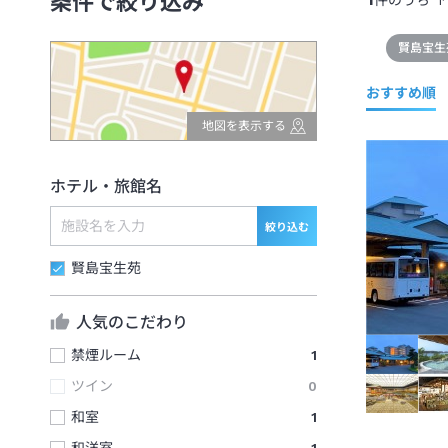
条件で絞り込み
件のうち
1
賢島宝生
おすすめ順
地図を表示する
ホテル・旅館名
絞り込む
賢島宝生苑
人気のこだわり
禁煙ルーム
1
ツイン
0
和室
1