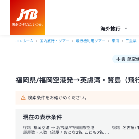
福岡県/福岡空港発→英虞湾・賢島 1泊2日（飛行機＋ホテル）パック・ツ
海外旅行
JTBホーム
国内旅行・ツアー
飛行機利用ツアー
東海
三重県
航空
福岡県/福岡空港発→英虞湾・賢島（飛行
検索条件をお確かめください。
現在の表示条件
往路
福岡空港 → 名古屋/中部国際空港
復路
名古屋/
部屋数・人数
1部屋 / おとな2名, こども0名, 幼児0名