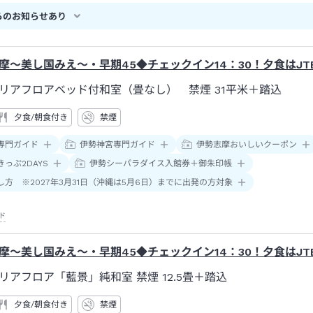
島駅下車→徒歩約７分またはタクシー約３分
らのお知らせあり
摩～美し国みえ～・早期45◆チェックイン14：30！夕食はJ
リアフロアベッド付和室（畳なし） 禁煙
31平米＋踏込
夕食/朝食付き
禁煙
専門ガイド
伊勢神宮専門ガイド
伊勢志摩おいしいクーポン
っぷ2DAYS
伊勢シーパラダイス入館券＋御朱印帳
し方 ※2027年3月31日（沖縄は5月6日）までに出発の方対象
ド
摩～美し国みえ～・早期45◆チェックイン14：30！夕食はJ
リアフロア「藍景」純和室 禁煙
12.5畳＋踏込
夕食/朝食付き
禁煙