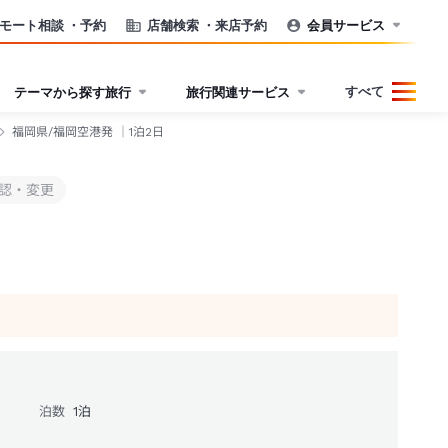
モート相談
・予約
店舗検索
・来店予約
会員サービス
すべて
テーマから探す旅行
旅行関連サービス
福岡県/福岡空港発 ｜1泊2日
認・変更
泊数
1
泊