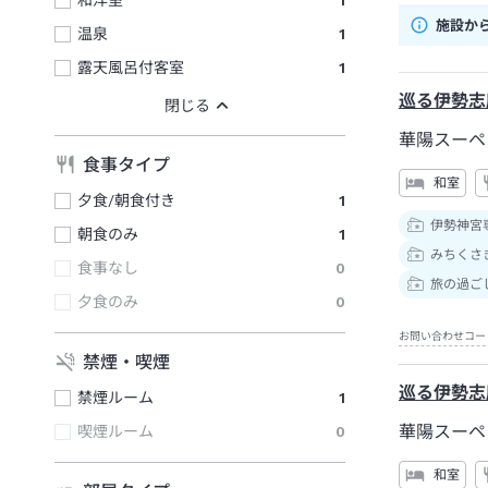
和洋室
1
施設か
温泉
1
露天風呂付客室
1
巡る伊勢志
華陽スーペ
食事タイプ
和室
夕食/朝食付き
1
伊勢神宮
朝食のみ
1
みちくさき
食事なし
0
旅の過ご
夕食のみ
0
お問い合わせコー
禁煙・喫煙
巡る伊勢志
禁煙ルーム
1
華陽スーペ
喫煙ルーム
0
和室