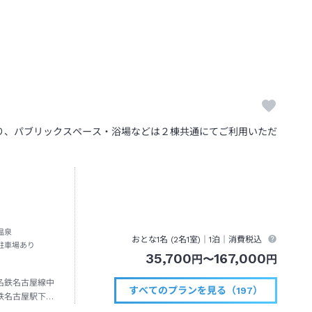
り、パブリックスペース・浴場などは２棟共通にてご利用いただ
温泉
おとな1名 (
2
名1室)｜
1泊
｜消費税込
駐車場あり
35,700
167,000
円
〜
円
名鉄名古屋線中
すべてのプランを見る（197）
鉄名古屋駅下車
き約１２０分賢