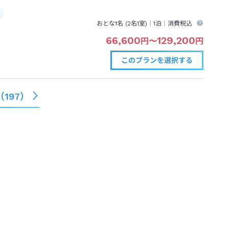
おとな1名 (
2
名1室)｜
1泊
｜消費税込
66,600
129,200
円
〜
円
このプランを
選択する
（
197
）