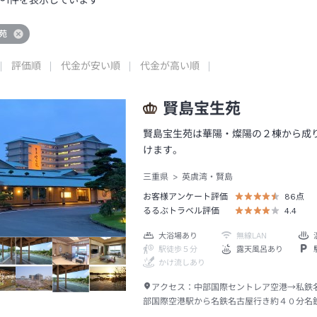
～
1
件を表示しています
苑
評価順
代金が安い順
代金が高い順
賢島宝生苑
賢島宝生苑は華陽・燦陽の２棟から成
けます。
三重県
英虞湾・賢島
お客様アンケート評価
86
点
るるぶトラベル評価
4.4
大浴場あり
無線LAN
駅徒歩５分
露天風呂あり
かけ流しあり
アクセス：
中部国際セントレア空港→私鉄
部国際空港駅から名鉄名古屋行き約４０分名
→私鉄近鉄名古屋線近鉄名古屋駅から賢島行