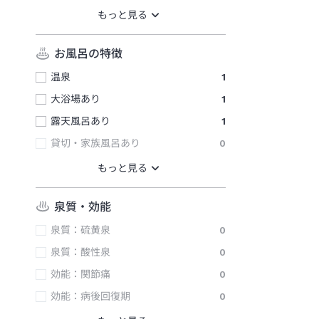
お風呂の特徴
温泉
1
大浴場あり
1
露天風呂あり
1
貸切・家族風呂あり
0
泉質・効能
泉質：硫黄泉
0
泉質：酸性泉
0
効能：関節痛
0
効能：病後回復期
0