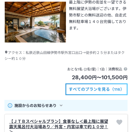
最上階に伊勢の街並を一望できる
無料展望大浴場がございます。伊
勢市駅との無料送迎の他、自走式
無料駐車場１４０台完備しており
ます。
アクセス：
私鉄近鉄山田線伊勢市駅外宮口出口→徒歩約２５分またはタク
シー約１０分
おとな1名 (
2
名1室)｜
1泊
｜消費税込
28,400
101,500
円
〜
円
すべてのプランを見る（116）
施設からのお知らせあり
【ＪＴＢスペシャルプラン】食事なし＜最上階に展望
露天風呂付大浴場あり／外宮・内宮は車で約１０分！