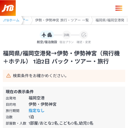
福岡県/福岡空港発→伊勢・伊勢神宮 1泊2日（飛行機＋ホテル）パック・
二見 旅行・ツアー
JTBホーム
伊勢・伊勢神宮 旅行・ツアー 一覧
福岡県/福岡空港発 ｜
航空/宿泊施設
宿泊プラン
確認・変更
福岡県/福岡空港発→伊勢・伊勢神宮（飛行機
＋ホテル） 1泊2日 パック・ツアー・旅行
検索条件をお確かめください。
現在の表示条件
福岡空港
出発地
伊勢・伊勢神宮
目的地
指定なし
旅行期間
1
泊
泊数
1部屋/おとな2名,こども0名,幼児0名
部屋数・人数