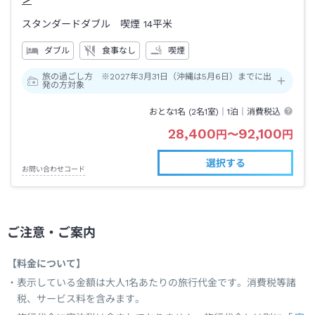
＞
スタンダードダブル 喫煙
14平米
ダブル
食事なし
喫煙
旅の過ごし方 ※2027年3月31日（沖縄は5月6日）までに出
発の方対象
おとな1名 (
2
名1室)｜
1泊
｜消費税込
28,400
92,100
円
〜
円
選択する
お問い合わせコード
ご注意・ご案内
【料金について】
表示している金額は大人1名あたりの旅行代金です。消費税等諸
税、サービス料を含みます。