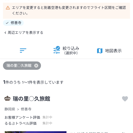
エリアを変更すると到着空港も変更されますのでフライト区間をご確認
ください。
修善寺
周辺エリアを表示する
絞り込み
地図表示
（選択中）
瑞の里○久旅館
1
件のうち
1
～
1
件を表示しています
瑞の里○久旅館
静岡県
修善寺
お客様アンケート評価
集計中
るるぶトラベル評価
集計中