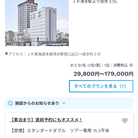
ＪＲ清水駅より徒歩３分。
アクセス：
ＪＲ東海道本線清水駅西口出口→徒歩約３分
おとな1名 (
2
名1室)｜
1泊
｜消費税込
29,800
179,000
円
〜
円
すべてのプランを見る（7）
施設からのお知らせあり
【素泊まり】直前予約にもオススメ！
【禁煙】スタンダードダブル ツアー専用
15.2平米