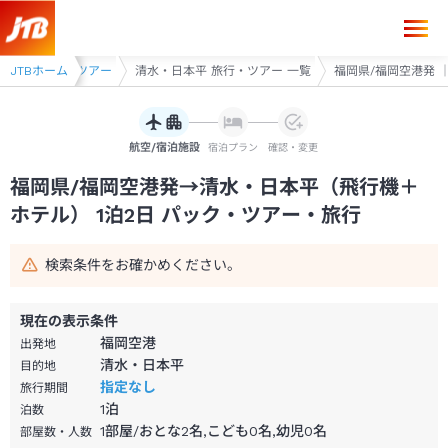
福岡県/福岡空港発→清水・日本平 1泊2日（飛行機＋ホテル）パック・ツ
・藤枝 旅行・ツアー
JTBホーム
清水・日本平 旅行・ツアー 一覧
福岡県/福岡空港発 ｜
航空/宿泊施設
宿泊プラン
確認・変更
福岡県/福岡空港発→清水・日本平（飛行機＋
ホテル） 1泊2日 パック・ツアー・旅行
検索条件をお確かめください。
現在の表示条件
福岡空港
出発地
清水・日本平
目的地
指定なし
旅行期間
1
泊
泊数
1部屋/おとな2名,こども0名,幼児0名
部屋数・人数