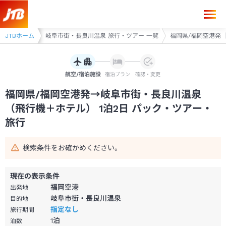
福岡県/福岡空港発→岐阜市街・長良川温泉 1泊2日（飛行機＋ホテル）パ
旅行・ツアー
JTBホーム
岐阜市街・長良川温泉 旅行・ツアー 一覧
福岡県/福岡空港発 
航空/宿泊施設
宿泊プラン
確認・変更
福岡県/福岡空港発→岐阜市街・長良川温泉
（飛行機＋ホテル） 1泊2日 パック・ツアー・
旅行
検索条件をお確かめください。
現在の表示条件
福岡空港
出発地
岐阜市街・長良川温泉
目的地
指定なし
旅行期間
1
泊
泊数