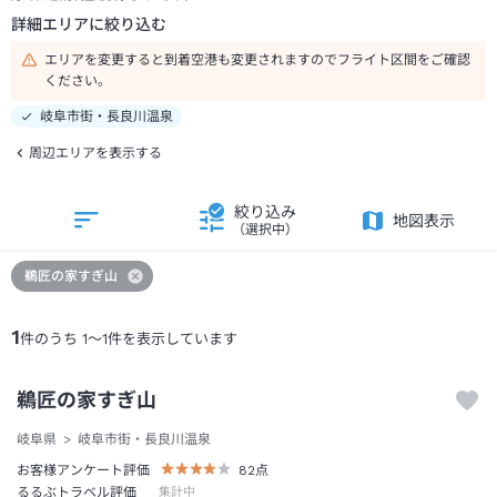
詳細エリアに絞り込む
エリアを変更すると到着空港も変更されますのでフライト区間をご確認
ください。
岐阜市街・長良川温泉
周辺エリアを表示する
絞り込み
地図表示
（選択中）
鵜匠の家すぎ山
1
件のうち
1
～
1
件を表示しています
鵜匠の家すぎ山
岐阜県
岐阜市街・長良川温泉
お客様アンケート評価
82
点
るるぶトラベル評価
集計中