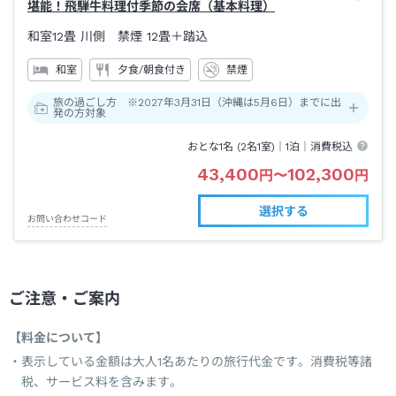
堪能！飛騨牛料理付季節の会席（基本料理）
和室12畳 川側 禁煙
12畳＋踏込
和室
夕食/朝食付き
禁煙
旅の過ごし方 ※2027年3月31日（沖縄は5月6日）までに出
発の方対象
おとな1名 (
2
名1室)｜
1泊
｜消費税込
43,400
102,300
円
〜
円
選択する
お問い合わせコード
ご注意・ご案内
【料金について】
表示している金額は大人1名あたりの旅行代金です。消費税等諸
税、サービス料を含みます。