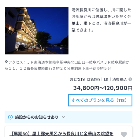
清流長良川に位置し、川に面した
お部屋からは岐阜城をいただく金
華山、眼下には、清流長良川が一
望できます。
アクセス：
ＪＲ東海道本線岐阜駅中央北口出口→岐阜バスＪＲ岐阜駅前か
ら１１、１２番長良橋経由行き約２０分鵜飼屋下車→徒歩約５分
おとな1名 (
2
名1室)｜
1泊
｜消費税込
34,800
120,900
円
〜
円
すべてのプランを見る（118）
施設からのお知らせあり
【早期60】屋上露天風呂から長良川と金華山の眺望を