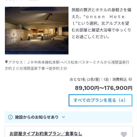
旅館の贅沢とホテルの身軽さを備
えた、“ｏｎｓｅｎ Ｈｏｔｅ
ｌ”という選択。北アルプスを望
むお部屋と展望大浴場でゆっくり
とお過ごしください。
アクセス：
ＪＲ中央本線松本駅→バス松本バスターミナルから浅間温泉行
き約２０分浅間温泉下車→徒歩約３分
おとな1名 (
2
名1室)｜
1泊
｜消費税込
89,100
176,900
円
〜
円
すべてのプランを見る（4）
施設からのお知らせあり
お部屋タイプお約束プラン／食事なし