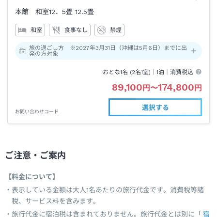
本館 和室12．5畳
12.5畳
和室
食事なし
禁煙
旅の過ごし方 ※2027年3月31日（沖縄は5月6日）までに出
発の方対象
おとな1名 (
2
名1室)｜
1泊
｜消費税込
89,100
174,800
円
〜
円
選択する
お問い合わせコード
ご注意・ご案内
【料金について】
表示している金額は大人1名あたりの旅行代金です。消費税等諸
税、サービス料を含みます。
旅行代金に宿泊税は含まれておりません。旅行代金とは別に「
宿