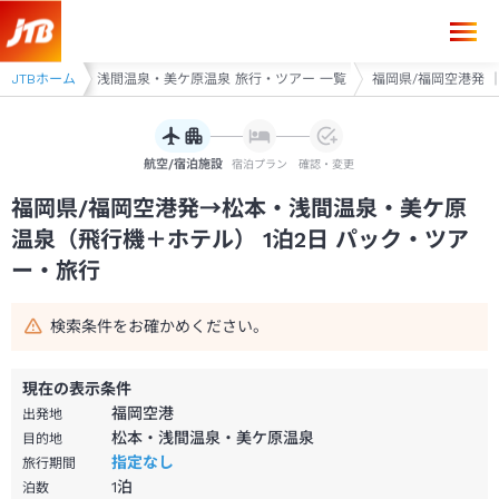
福岡県/福岡空港発→松本・浅間温泉・美ケ原温泉 1泊2日（飛行機＋ホ
ツアー
JTBホーム
松本・浅間温泉・美ケ原温泉 旅行・ツアー 一覧
福岡県/福岡空港発 ｜
航空/宿泊施設
宿泊プラン
確認・変更
福岡県/福岡空港発→松本・浅間温泉・美ケ原
温泉（飛行機＋ホテル） 1泊2日 パック・ツア
ー・旅行
検索条件をお確かめください。
現在の表示条件
福岡空港
出発地
松本・浅間温泉・美ケ原温泉
目的地
指定なし
旅行期間
1
泊
泊数