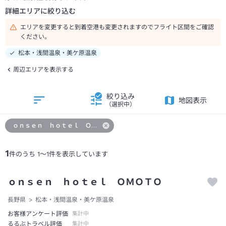
詳細エリアに絞り込む
エリアを変更すると到着空港も変更されますのでフライト区間をご確認
ください。
松本・浅間温泉・美ケ原温泉
周辺エリアを表示する
絞り込み
地図表示
（選択中）
ｏｎｓｅｎ ｈｏｔｅｌ ＯＭＯＴＯ
1
件のうち
1
～
1
件を表示しています
ｏｎｓｅｎ ｈｏｔｅｌ ＯＭＯＴＯ
長野県
松本・浅間温泉・美ケ原温泉
お客様アンケート評価
集計中
るるぶトラベル評価
集計中