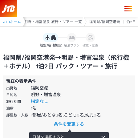
福岡県/福岡空港発→明野・増富温泉 1泊2日（飛行機＋ホテル）パック・
行・ツアー
JTBホーム
明野・増富温泉 旅行・ツアー 一覧
福岡県/福岡空港発 ｜1泊2日
航空/宿泊施設
宿泊プラン
確認・変更
福岡県/福岡空港発→明野・増富温泉（飛行機
＋ホテル） 1泊2日 パック・ツアー・旅行
現在の表示条件
福岡空港
出発地
明野・増富温泉
目的地
指定なし
旅行期間
1
泊
泊数
1部屋/おとな2名,こども0名,幼児0名
部屋数・人数
条件を変更する
日付を選択すると、