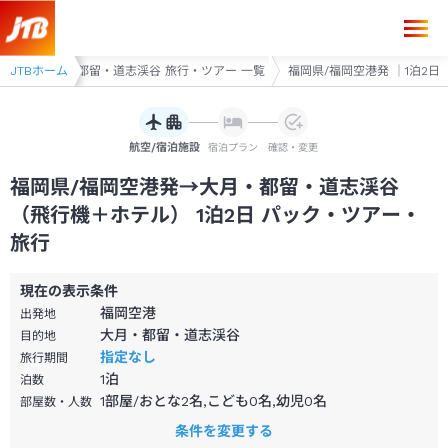
福岡県/福岡空港発→大月・都留・道志渓谷 1泊2日（飛行機＋ホテル）パ
アー
JTBホーム
大月・都留・道志渓谷 旅行・ツアー 一覧
福岡県/福岡空港発 ｜1泊2日
航空/宿泊施設
宿泊プラン
確認・変更
福岡県/福岡空港発→大月・都留・道志渓谷
（飛行機＋ホテル） 1泊2日 パック・ツアー・
旅行
現在の表示条件
福岡空港
出発地
大月・都留・道志渓谷
目的地
指定なし
旅行期間
1
泊
泊数
1部屋/おとな2名,こども0名,幼児0名
部屋数・人数
条件を変更する