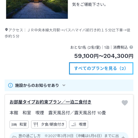
気をご堪能下さい。
アクセス：
ＪＲ中央本線大月駅→バスハマイバ前行き約１５分辻下車→徒
歩約５分
おとな1名 (
2
名1室)｜
1泊
｜消費税込
59,100
204,300
円
〜
円
すべてのプランを見る（2）
施設からのお知らせあり
お部屋タイプお約束プラン／一泊二食付き
本館 和室 喫煙 露天風呂付
／露天風呂付
10畳
和室
夕食/朝食付き
喫煙
旅の過ごし方 ※2027年3月31日（沖縄は5月6日）までに出