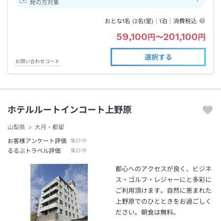
発の方対象
おとな1名 (
2
名1室)｜
1泊
｜消費税込
59,100
201,100
円
〜
円
選択する
お問い合わせコード
ホテルルートインコート上野原
山梨県
大月・都留
お客様アンケート評価
集計中
るるぶトラベル評価
集計中
都心へのアクセスが良く、ビジネ
ス・ゴルフ・レジャーにと多彩に
ご利用頂けます。自然に恵まれた
上野原でのひとときをお過ごしく
ださい。朝食は無料。