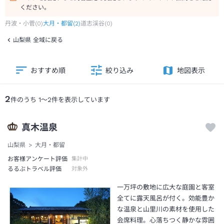
ください。
丹波・小菅
(
0
)
大月・都留
(
2
)
道志渓谷
(
0
)
山梨県 全域に戻る
おすすめ順
絞り込み
地図表示
2
件のうち
1
～
2
件を表示しています
真木温泉
山梨県
大月・都留
お客様アンケート評価
集計中
るるぶトラベル評価
対象外
一万坪の敷地に広大な庭園と客室
全てに露天風呂が付く。効能豊か
な温泉と山里川の素材を使用した
会席料理。心落ちつく静かな雰囲