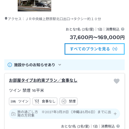
アクセス：
ＪＲ中央線上野原駅北口出口→タクシー約１０分
おとな1名 (
2
名1室)｜
1泊
｜消費税込
37,600
169,000
円
〜
円
すべてのプランを見る（1）
施設からのお知らせあり
お部屋タイプお約束プラン／食事なし
ツイン 禁煙
16平米
ツイン
食事なし
禁煙
旅の過ごし方 ※2027年3月31日（沖縄は5月6日）までに出
発の方対象
おとな1名 (
2
名1室)｜
1泊
｜消費税込