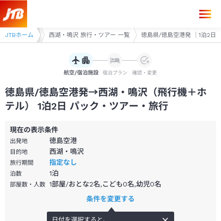
徳島県/徳島空港発→西湖・鳴沢 1泊2日（飛行機＋ホテル）パック・ツア
 旅行・ツアー
JTBホーム
西湖・鳴沢 旅行・ツアー 一覧
徳島県/徳島空港発 ｜1泊2日
航空/宿泊施設
宿泊プラン
確認・変更
徳島県/徳島空港発→西湖・鳴沢（飛行機＋ホ
テル） 1泊2日 パック・ツアー・旅行
現在の表示条件
徳島空港
出発地
西湖・鳴沢
目的地
指定なし
旅行期間
1
泊
泊数
1部屋/おとな2名,こども0名,幼児0名
部屋数・人数
条件を変更する
日付を選択すると、