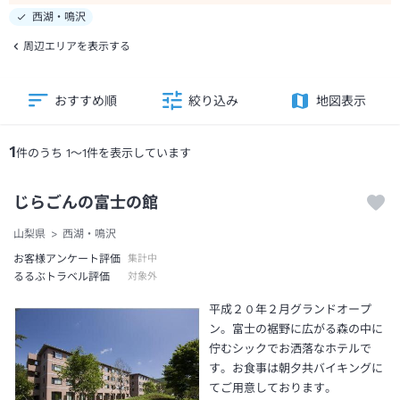
西湖・鳴沢
周辺エリアを表示する
おすすめ順
絞り込み
地図表示
1
件のうち
1
～
1
件を表示しています
じらごんの富士の館
山梨県
西湖・鳴沢
お客様アンケート評価
集計中
るるぶトラベル評価
対象外
平成２０年２月グランドオープ
ン。富士の裾野に広がる森の中に
佇むシックでお洒落なホテルで
す。お食事は朝夕共バイキングに
てご用意しております。