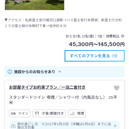
アクセス：
私鉄富士急行線河口湖駅→バス富士急行本栖湖、新富士行き約
１５分富士緑の休暇村下車→徒歩約８分
おとな1名 (
2
名1室)｜
1泊
｜消費税込
45,300
145,500
円
〜
円
すべてのプランを見る（1）
施設からのお知らせあり
お部屋タイプお約束プラン／一泊二食付き
スタンダードツイン 喫煙
／シャワー付（内風呂なし）
25平
米
ツイン
夕食/朝食付き
喫煙
旅の過ごし方 ※2027年3月31日（沖縄は5月6日）までに出
発の方対象