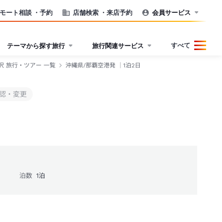
モート相談
・予約
店舗検索
・来店予約
会員サービス
すべて
テーマから探す旅行
旅行関連サービス
沢 旅行・ツアー 一覧
沖縄県/那覇空港発 ｜1泊2日
認・変更
泊数
1
泊