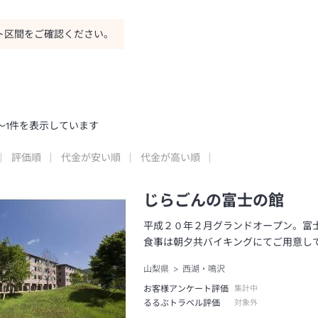
ト区間をご確認ください。
～
1
件を表示しています
評価順
代金が安い順
代金が高い順
じらごんの富士の館
平成２０年２月グランドオープン。富
食事は朝夕共バイキングにてご用意し
山梨県
西湖・鳴沢
お客様アンケート評価
集計中
るるぶトラベル評価
対象外