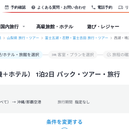
ー-JTB
予約確認
よくある質問・お問い合わせ
電話予約
リ
国内旅行
高級旅館・ホテル
遊び・レジャー
県
山梨県 旅行・ツアー
富士五湖・忍野・富士吉田 旅行・ツアー
西湖・鳴
便/ホテル・旅館を選択
客室・プランを選択
旅程の確
＋ホテル） 1泊2日 パック・ツアー・旅行
べて） → 沖縄/那覇空港
旅行期間
指定なし