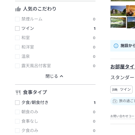
人気のこだわり
禁煙ルーム
0
ツイン
1
和室
0
施設か
和洋室
0
温泉
0
露天風呂付客室
0
お部屋タイ
スタンダー
ツイン
食事タイプ
旅の過ご
夕食/朝食付き
1
朝食のみ
0
お問い合わせコー
食事なし
0
夕食のみ
0