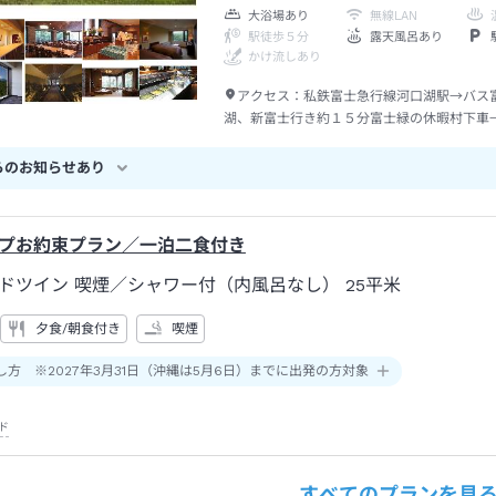
大浴場あり
無線LAN
駅徒歩５分
露天風呂あり
かけ流しあり
アクセス：
私鉄富士急行線河口湖駅→バス
湖、新富士行き約１５分富士緑の休暇村下車
らのお知らせあり
プお約束プラン／一泊二食付き
ドツイン 喫煙
／シャワー付（内風呂なし）
25平米
夕食/朝食付き
喫煙
し方 ※2027年3月31日（沖縄は5月6日）までに出発の方対象
ド
すべてのプランを見