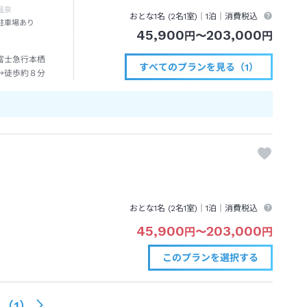
温泉
おとな1名 (
2
名1室)｜
1泊
｜消費税込
駐車場あり
45,900
203,000
円
〜
円
富士急行本栖
すべてのプランを見る（1）
→徒歩約８分
おとな1名 (
2
名1室)｜
1泊
｜消費税込
45,900
203,000
円
〜
円
このプランを
選択する
る（
1
）