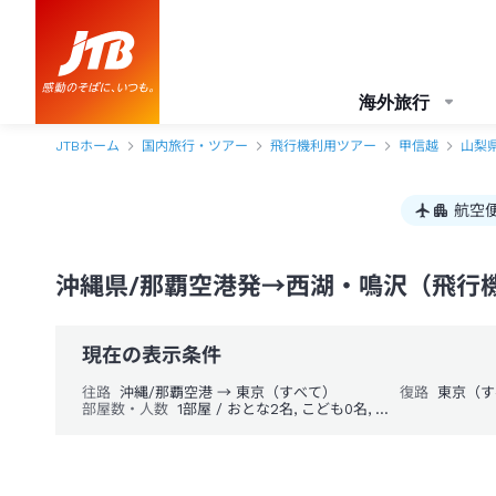
沖縄県/那覇空港発→西湖・鳴沢 1泊2日（飛行機＋ホテル）パック・ツア
海外旅行
JTBホーム
国内旅行・ツアー
飛行機利用ツアー
甲信越
山梨
航空
沖縄県/那覇空港発→西湖・鳴沢（飛行機
現在の表示条件
往路
沖縄/那覇空港 → 東京（すべて）
復路
東京（す
部屋数・人数
1部屋 / おとな2名, こども0名, 幼児0名