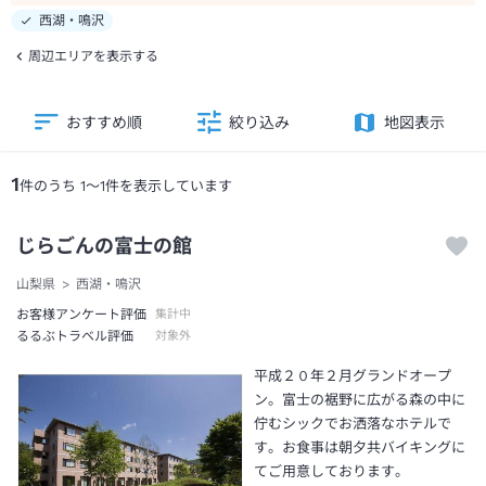
西湖・鳴沢
周辺エリアを表示する
おすすめ順
絞り込み
地図表示
1
件のうち
1
～
1
件を表示しています
じらごんの富士の館
山梨県
西湖・鳴沢
お客様アンケート評価
集計中
るるぶトラベル評価
対象外
平成２０年２月グランドオープ
ン。富士の裾野に広がる森の中に
佇むシックでお洒落なホテルで
す。お食事は朝夕共バイキングに
てご用意しております。