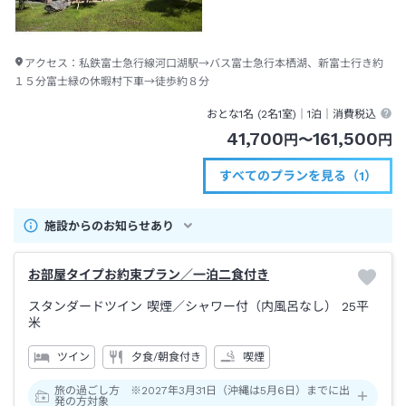
アクセス：
私鉄富士急行線河口湖駅→バス富士急行本栖湖、新富士行き約
１５分富士緑の休暇村下車→徒歩約８分
おとな1名 (
2
名1室)｜
1泊
｜消費税込
41,700
161,500
円
〜
円
すべてのプランを見る（1）
施設からのお知らせあり
お部屋タイプお約束プラン／一泊二食付き
スタンダードツイン 喫煙
／シャワー付（内風呂なし）
25平
米
ツイン
夕食/朝食付き
喫煙
旅の過ごし方 ※2027年3月31日（沖縄は5月6日）までに出
発の方対象