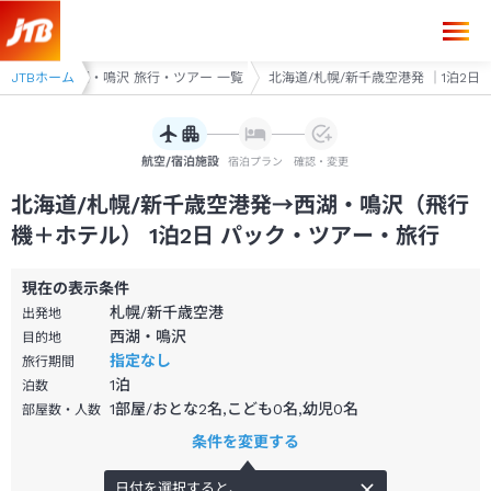
北海道/札幌/新千歳空港発→西湖・鳴沢 1泊2日（飛行機＋ホテル）パッ
・ツアー
JTBホーム
西湖・鳴沢 旅行・ツアー 一覧
北海道/札幌/新千歳空港発 ｜1泊2日
航空/宿泊施設
宿泊プラン
確認・変更
北海道/札幌/新千歳空港発→西湖・鳴沢（飛行
機＋ホテル） 1泊2日 パック・ツアー・旅行
現在の表示条件
札幌/新千歳空港
出発地
西湖・鳴沢
目的地
指定なし
旅行期間
1
泊
泊数
1部屋/おとな2名,こども0名,幼児0名
部屋数・人数
条件を変更する
日付を選択すると、