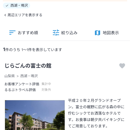
西湖・鳴沢
周辺エリアを表示する
おすすめ順
絞り込み
地図表示
1
件のうち
1
～
1
件を表示しています
じらごんの富士の館
山梨県
西湖・鳴沢
お客様アンケート評価
集計中
るるぶトラベル評価
対象外
平成２０年２月グランドオープ
ン。富士の裾野に広がる森の中に
佇むシックでお洒落なホテルで
す。お食事は朝夕共バイキングに
てご用意しております。