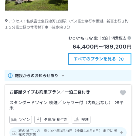
アクセス：
私鉄富士急行線河口湖駅→バス富士急行本栖湖、新富士行き約
１５分富士緑の休暇村下車→徒歩約８分
おとな1名 (
2
名1室)｜
2泊
｜消費税込
64,400
189,200
円
〜
円
すべてのプランを見る（1）
施設からのお知らせあり
お部屋タイプお約束プラン／一泊二食付き
スタンダードツイン 喫煙
／シャワー付（内風呂なし）
25平
米
ツイン
夕食/朝食付き
喫煙
旅の過ごし方 ※2027年3月31日（沖縄は5月6日）までに出
発の方対象