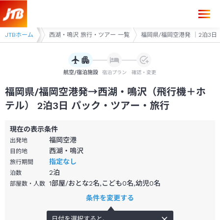
 旅行・ツアー
JTBホーム
西湖・鳴沢 旅行・ツアー 一覧
福岡県/福岡空港発 ｜2泊3日
航空/宿泊施設
宿泊プラン
確認・変更
福岡県/福岡空港発→西湖・鳴沢（飛行機＋ホ
テル） 2泊3日 パック・ツアー・旅行
現在の表示条件
福岡空港
出発地
西湖・鳴沢
目的地
指定なし
旅行期間
2
泊
泊数
1部屋/おとな2名,こども0名,幼児0名
部屋数・人数
条件を変更する
日付を選択すると、