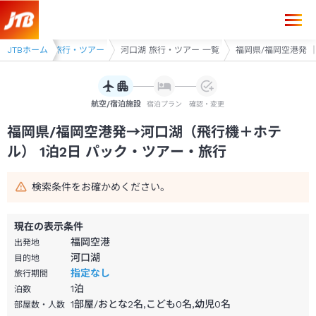
福岡県/福岡空港発→河口湖 1泊2日（飛行機＋ホテル）パック・ツアー-
野・富士吉田 旅行・ツアー
JTBホーム
河口湖 旅行・ツアー 一覧
福岡県/福岡空港発 ｜
航空/宿泊施設
宿泊プラン
確認・変更
福岡県/福岡空港発→河口湖（飛行機＋ホテ
ル） 1泊2日 パック・ツアー・旅行
検索条件をお確かめください。
現在の表示条件
福岡空港
出発地
河口湖
目的地
指定なし
旅行期間
1
泊
泊数
1部屋/おとな2名,こども0名,幼児0名
部屋数・人数