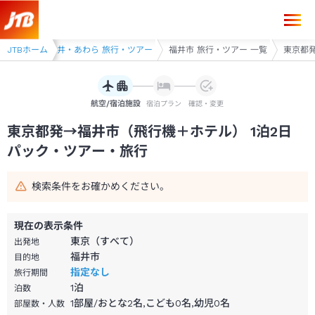
東京都発→福井市 1泊2日（飛行機＋ホテル）パック・ツアー-JTB
行・ツアー
JTBホーム
福井・あわら 旅行・ツアー
福井市 旅行・ツアー 一覧
東京都発
航空/宿泊施設
宿泊プラン
確認・変更
東京都発→福井市（飛行機＋ホテル） 1泊2日
パック・ツアー・旅行
検索条件をお確かめください。
現在の表示条件
東京（すべて）
出発地
福井市
目的地
指定なし
旅行期間
1
泊
泊数
1部屋/おとな2名,こども0名,幼児0名
部屋数・人数