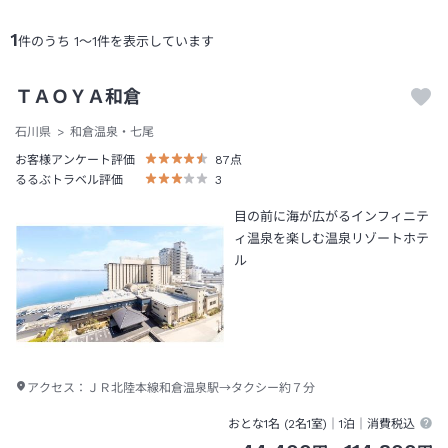
1
件のうち
1
～
1
件を表示しています
ＴＡＯＹＡ和倉
石川県
和倉温泉・七尾
お客様アンケート評価
87
点
るるぶトラベル評価
3
目の前に海が広がるインフィニテ
ィ温泉を楽しむ温泉リゾートホテ
ル
アクセス：
ＪＲ北陸本線和倉温泉駅→タクシー約７分
おとな1名 (
2
名1室)｜
1泊
｜消費税込