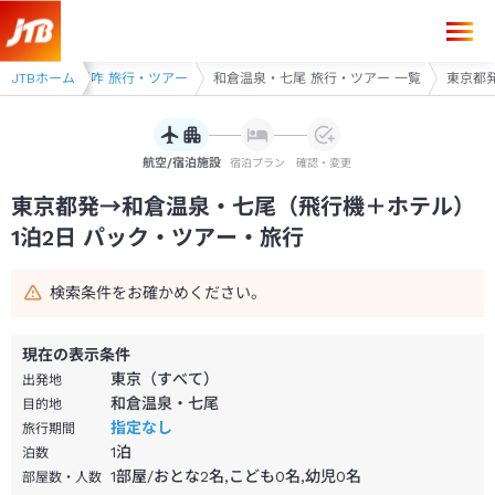
東京都発→和倉温泉・七尾 1泊2日（飛行機＋ホテル）パック・ツアー-J
和倉・七尾・羽咋 旅行・ツアー
JTBホーム
和倉温泉・七尾 旅行・ツアー 一覧
東京都発
航空/宿泊施設
宿泊プラン
確認・変更
東京都発→和倉温泉・七尾（飛行機＋ホテル）
1泊2日 パック・ツアー・旅行
検索条件をお確かめください。
現在の表示条件
東京（すべて）
出発地
和倉温泉・七尾
目的地
指定なし
旅行期間
1
泊
泊数
1部屋/おとな2名,こども0名,幼児0名
部屋数・人数