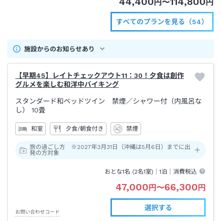
44,400
114,800
円
〜
円
すべてのプランを見る（54）
施設からのお知らせあり
【早期45】レイトチェックアウト11：30！夕食は創作
グルメを楽しむ和洋中バイキング
スタンダード和ベッドツイン 禁煙
／シャワー付（内風呂な
し）
10畳
和室
夕食/朝食付き
禁煙
旅の過ごし方 ※2027年3月31日（沖縄は5月6日）までに出
発の方対象
おとな1名 (
2
名1室)｜
1泊
｜消費税込
47,000
66,300
円
〜
円
選択する
お問い合わせコード