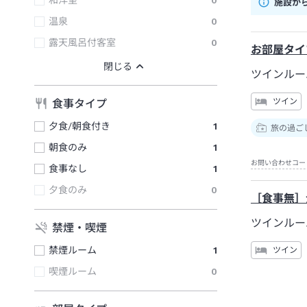
和洋室
0
施設か
温泉
0
露天風呂付客室
0
お部屋タイ
ツインル
ツイン
食事タイプ
夕食/朝食付き
1
旅の過ご
朝食のみ
1
お問い合わせコー
食事なし
1
夕食のみ
0
［食事無］
ツインル
禁煙・喫煙
禁煙ルーム
1
ツイン
喫煙ルーム
0