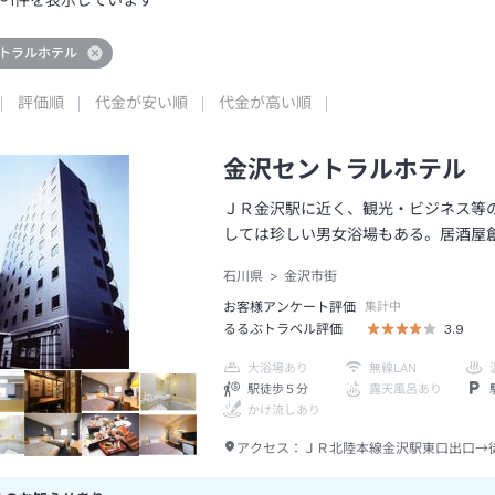
～
1
件を表示しています
トラルホテル
評価順
代金が安い順
代金が高い順
金沢セントラルホテル
ＪＲ金沢駅に近く、観光・ビジネス等
しては珍しい男女浴場もある。居酒屋
石川県
金沢市街
お客様アンケート評価
集計中
るるぶトラベル評価
3.9
大浴場あり
無線LAN
駅徒歩５分
露天風呂あり
かけ流しあり
アクセス：
ＪＲ北陸本線金沢駅東口出口→