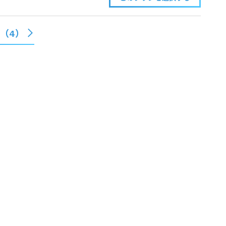
（
4
）