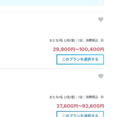
おとな1名 (
2
名1室)｜
1泊
｜消費税込
29,800
100,400
円
〜
円
このプランを
選択する
おとな1名 (
2
名1室)｜
1泊
｜消費税込
27,600
92,600
円
〜
円
このプランを
選択する