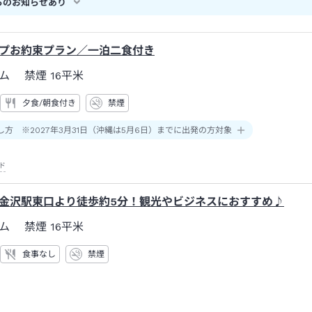
らのお知らせあり
プお約束プラン／一泊二食付き
ーム 禁煙
16平米
夕食/朝食付き
禁煙
し方 ※2027年3月31日（沖縄は5月6日）までに出発の方対象
ド
金沢駅東口より徒歩約5分！観光やビジネスにおすすめ♪
ーム 禁煙
16平米
食事なし
禁煙