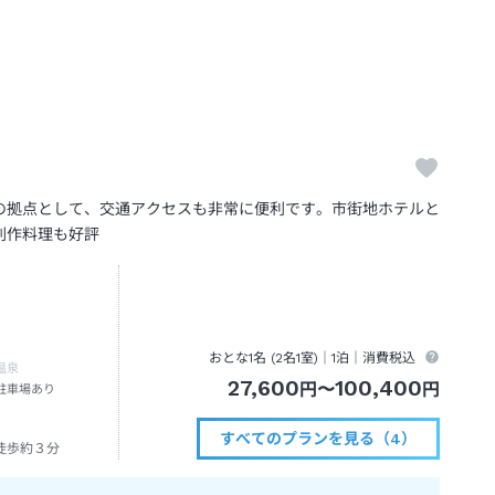
の拠点として、交通アクセスも非常に便利です。市街地ホテルと
創作料理も好評
おとな1名 (
2
名1室)｜
1泊
｜消費税込
温泉
27,600
100,400
円
〜
円
駐車場あり
すべてのプランを見る（4）
徒歩約３分