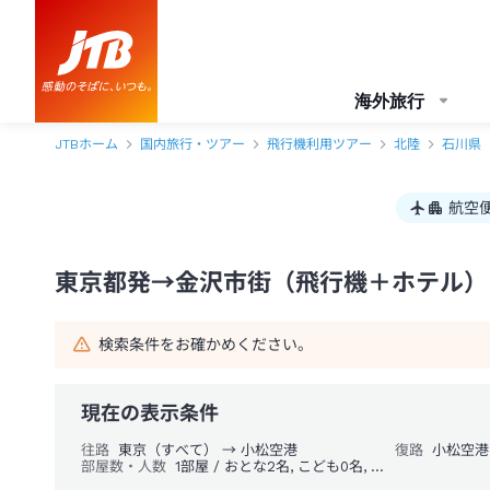
東京都発→金沢市街 1泊2日（飛行機＋ホテル）パック・ツアー-JTB
海外旅行
JTBホーム
国内旅行・ツアー
飛行機利用ツアー
北陸
石川県
航空
東京都発→金沢市街（飛行機＋ホテル） 
検索条件をお確かめください。
現在の表示条件
往路
東京（すべて） → 小松空港
復路
小松空港
部屋数・人数
1部屋 / おとな2名, こども0名, 幼児0名