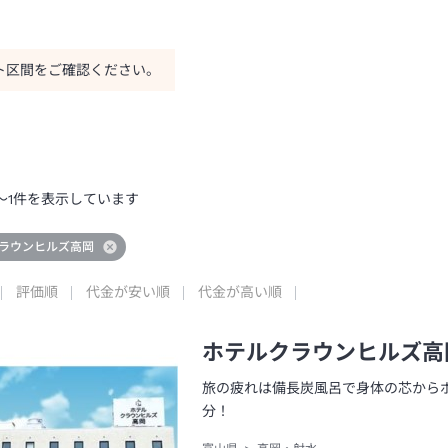
ト区間をご確認ください。
～
1
件を表示しています
ラウンヒルズ高岡
評価順
代金が安い順
代金が高い順
ホテルクラウンヒルズ高
旅の疲れは備長炭風呂で身体の芯からポ
分！