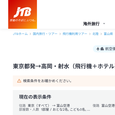
東京都発→高岡・射水 1泊2日（飛行機＋ホテル）パック・ツアー-JTB
海外旅行
JTBホーム
国内旅行・ツアー
飛行機利用ツアー
北陸
富山県
航空
東京都発→高岡・射水（飛行機＋ホテル）
検索条件をお確かめください。
現在の表示条件
往路
東京（すべて） → 富山空港
復路
富山空港
部屋数・人数
1部屋 / おとな2名, こども0名, 幼児0名