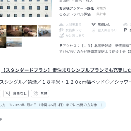
富山県
高岡・射水
お客様アンケート評価
対象外
るるぶトラベル評価
集計中
大浴場あり
無線LAN
駅徒歩５分
露天風呂あり
かけ流しあり
アクセス：
【ＪＲ】北陸新幹線 新高岡駅
で7分/あいのかぜ鉄道高岡駅より徒歩１分【
道 高岡Ｉ．Ｃをご利用ください。
【スタンダードプラン】素泊まりシンプルプランでも充実し
スシングル／禁煙／１８平米・１２０cm幅ベッド◇
／シャワ
食事なし
禁煙
し方 ※2027年3月31日（沖縄は5月6日）までに出発の方対象
ド