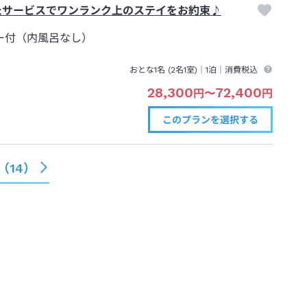
たサービスでワンランク上のステイをお約束♪
ー付（内風呂なし）
おとな1名 (
2
名1室)｜
1泊
｜消費税込
28,300
72,400
円
〜
円
このプランを
選択する
（
14
）