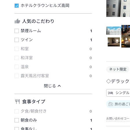
ホテルクラウンヒルズ高岡
人気のこだわり
禁煙ルーム
1
ツイン
1
和室
0
和洋室
0
温泉
0
ネット限定
露天風呂付客室
0
◇デラック
シングル
食事タイプ
旅の過ご
夕食/朝食付き
0
お問い合わせコー
朝食のみ
1
食事なし
1