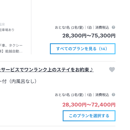
温泉
おとな1名 (
2
名1室)｜
1泊
｜消費税込
駐車場あり
28,300
75,300
円
〜
円
下車、タクシー
すべてのプランを見る（14）
車】能越自動車
たサービスでワンランク上のステイをお約束♪
ー付（内風呂なし）
おとな1名 (
2
名1室)｜
1泊
｜消費税込
28,300
72,400
円
〜
円
このプランを
選択する