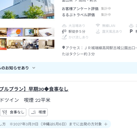
富山県
高岡・射水
お客様アンケート評価
集計中
るるぶトラベル評価
集計中
大浴場あり
無線LAN
駅徒歩５分
露天風呂あり
かけ流しあり
アクセス：
ＪＲ城端線高岡駅古城公園出口
たはタクシー約３分
らのお知らせあり
ンプルプラン】早期30◆食事なし
ドツイン 喫煙
22平米
食事なし
喫煙
し方 ※2027年3月31日（沖縄は5月6日）までに出発の方対象