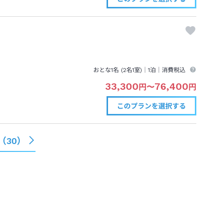
おとな1名 (
2
名1室)｜
1泊
｜消費税込
33,300
76,400
円
〜
円
このプランを
選択する
（
30
）