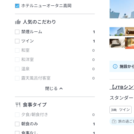
ホテルニューオータニ高岡
人気のこだわり
禁煙ルーム
1
ツイン
1
和室
0
和洋室
0
施設か
温泉
0
露天風呂付客室
0
【JTBシ
スタンダー
食事タイプ
ツイン
夕食/朝食付き
0
旅の過ご
朝食のみ
1
食事なし
1