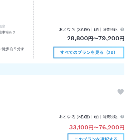
温泉
おとな1名 (
2
名1室)｜
1泊
｜消費税込
駐車場あり
28,800
79,200
円
〜
円
→徒歩約５分ま
すべてのプランを見る（30）
おとな1名 (
2
名1室)｜
1泊
｜消費税込
33,100
76,200
円
〜
円
このプランを
選択する