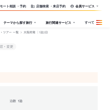
モート相談
・予約
店舗検索
・来店予約
会員サービス
すべて
テーマから探す旅行
旅行関連サービス
行・ツアー 一覧
大阪府発 ｜1泊2日
認・変更
泊数
1
泊