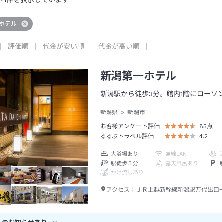
～
1
件を表示しています
ホテル
評価順
代金が安い順
代金が高い順
新潟第一ホテル
新潟駅から徒歩3分。館内1階にローソ
新潟県
新潟市
お客様アンケート評価
85
点
るるぶトラベル評価
4.2
大浴場あり
無線LAN
駅徒歩５分
露天風呂あり
かけ流しあり
アクセス：
ＪＲ上越新幹線新潟駅万代出口