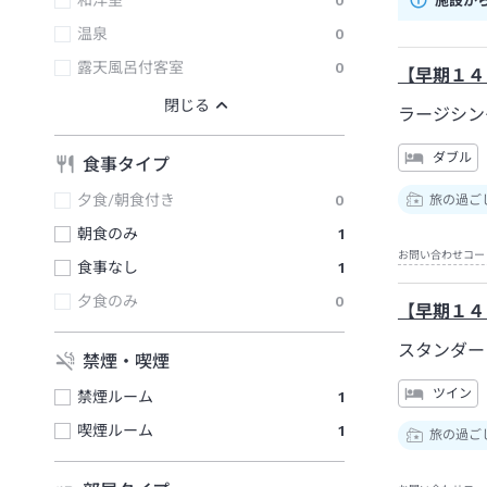
和洋室
0
施設か
温泉
0
露天風呂付客室
0
【早期１４
ラージシン
ダブル
食事タイプ
夕食/朝食付き
0
旅の過ご
朝食のみ
1
お問い合わせコー
食事なし
1
夕食のみ
0
【早期１４
スタンダー
禁煙・喫煙
ツイン
禁煙ルーム
1
喫煙ルーム
1
旅の過ご