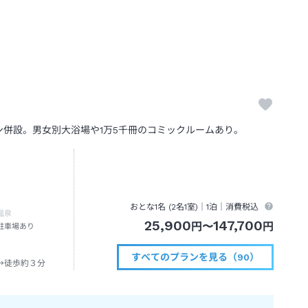
ン併設。男女別大浴場や1万5千冊のコミックルームあり。
おとな1名 (
2
名1室)｜
1泊
｜消費税込
温泉
25,900
147,700
円
〜
円
駐車場あり
すべてのプランを見る（90）
→徒歩約３分