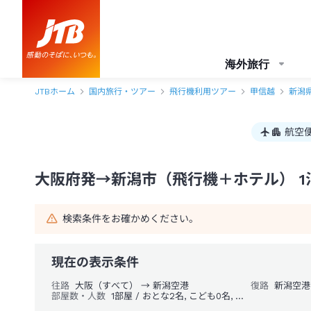
大阪府発→新潟市 1泊2日（飛行機＋ホテル）パック・ツアー-JTB
海外旅行
JTBホーム
国内旅行・ツアー
飛行機利用ツアー
甲信越
新潟
航空
大阪府発→新潟市（飛行機＋ホテル） 1
検索条件をお確かめください。
現在の表示条件
往路
大阪（すべて） → 新潟空港
復路
新潟空港
部屋数・人数
1部屋 / おとな2名, こども0名, 幼児0名