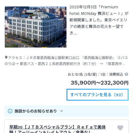
2025年12月5日「Premium
hotel MONday 舞浜ビューⅠ」が
新規開業しました。東京ベイエリ
アの絶景と舞浜の花火を一望で
き…
アクセス：
ＪＲ京葉葛西臨海公園駅東口出口 『葛西臨海公園駅前』 ③バス
のりば→ 都営バス・葛西２１系統葛西駅前行き（約７分） → 『南葛西中学
校前』下車 → 徒歩（約４分）→ ホテル
おとな1名 (
2
名1室)｜
1泊
｜消費税込
35,900
232,300
円
〜
円
すべてのプランを見る（92）
施設からのお知らせあり
早期30【ＪＴＢスペシャルプラン】ＲｅＦａで美体
験！アーリーイン＆レイトアウト／食事なし