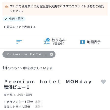
エリアを変更すると到着空港も変更されますのでフライト区間をご確認
ください。
小岩・葛西
周辺エリアを表示する
絞り込み
地図表示
（選択中）
Ｐｒｅｍｉｕｍ ｈｏｔｅｌ ＭＯＮｄａｙ 舞浜ビューＩ
1
件のうち
1
～
1
件を表示しています
Ｐｒｅｍｉｕｍ ｈｏｔｅｌ ＭＯＮｄａｙ
舞浜ビューＩ
東京都
小岩・葛西
お客様アンケート評価
集計中
るるぶトラベル評価
集計中