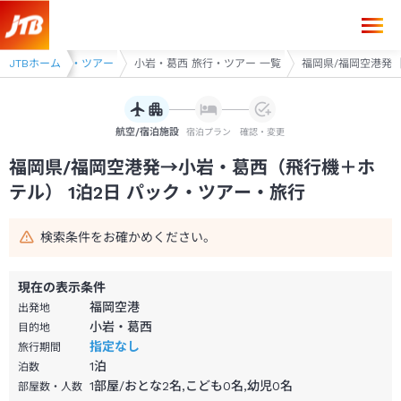
福岡県/福岡空港発→小岩・葛西 1泊2日（飛行機＋ホテル）パック・ツア
飾・葛西 旅行・ツアー
JTBホーム
小岩・葛西 旅行・ツアー 一覧
福岡県/福岡空港発 
航空/宿泊施設
宿泊プラン
確認・変更
福岡県/福岡空港発→小岩・葛西（飛行機＋ホ
テル） 1泊2日 パック・ツアー・旅行
検索条件をお確かめください。
現在の表示条件
福岡空港
出発地
小岩・葛西
目的地
指定なし
旅行期間
1
泊
泊数
1部屋/おとな2名,こども0名,幼児0名
部屋数・人数