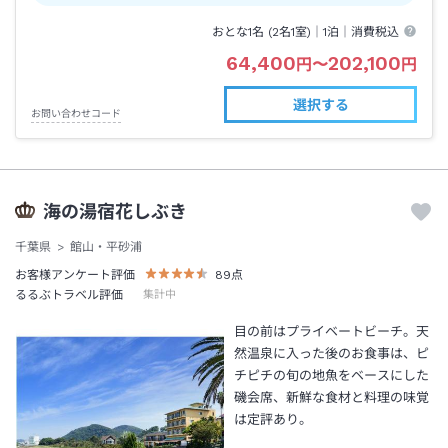
おとな1名 (
2
名1室)｜
1泊
｜消費税込
64,400
202,100
円
〜
円
選択する
お問い合わせコード
海の湯宿花しぶき
千葉県
館山・平砂浦
お客様アンケート評価
89
点
るるぶトラベル評価
集計中
目の前はプライベートビーチ。天
然温泉に入った後のお食事は、ピ
チピチの旬の地魚をベースにした
磯会席、新鮮な食材と料理の味覚
は定評あり。