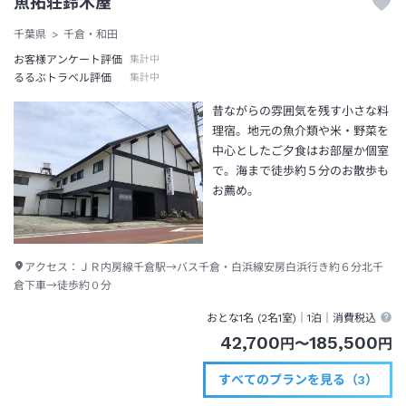
魚拓荘鈴木屋
千葉県
千倉・和田
お客様アンケート評価
集計中
るるぶトラベル評価
集計中
昔ながらの雰囲気を残す小さな料
理宿。地元の魚介類や米・野菜を
中心としたご夕食はお部屋か個室
で。海まで徒歩約５分のお散歩も
お薦め。
アクセス：
ＪＲ内房線千倉駅→バス千倉・白浜線安房白浜行き約６分北千
倉下車→徒歩約０分
おとな1名 (
2
名1室)｜
1泊
｜消費税込
42,700
185,500
円
〜
円
すべてのプランを見る（3）