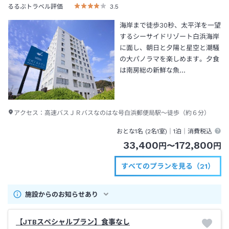
るるぶトラベル評価
3.5
海岸まで徒歩30秒、太平洋を一望
するシーサイドリゾート白浜海岸
に面し、朝日と夕陽と星空と潮騒
の大パノラマを楽しめます。夕食
は南房総の新鮮な魚…
アクセス：
高速バスＪＲバスなのはな号白浜郵便局駅～徒歩（約６分）
おとな1名 (
2
名1室)｜
1泊
｜消費税込
33,400
172,800
円
〜
円
すべてのプランを見る（21）
施設からのお知らせあり
【JTBスペシャルプラン】食事なし