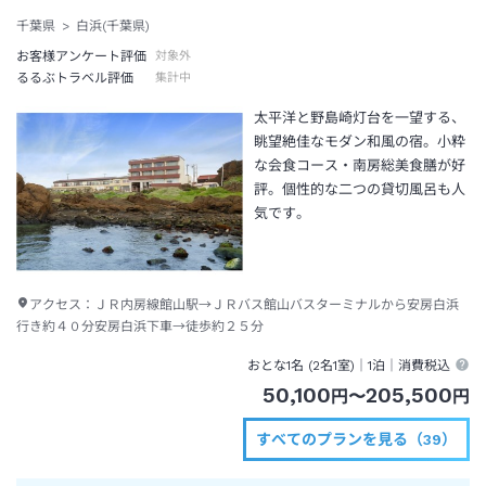
千葉県
白浜(千葉県)
お客様アンケート評価
対象外
るるぶトラベル評価
集計中
太平洋と野島崎灯台を一望する、
眺望絶佳なモダン和風の宿。小粋
な会食コース・南房総美食膳が好
評。個性的な二つの貸切風呂も人
気です。
アクセス：
ＪＲ内房線館山駅→ＪＲバス館山バスターミナルから安房白浜
行き約４０分安房白浜下車→徒歩約２５分
おとな1名 (
2
名1室)｜
1泊
｜消費税込
50,100
205,500
円
〜
円
すべてのプランを見る（39）