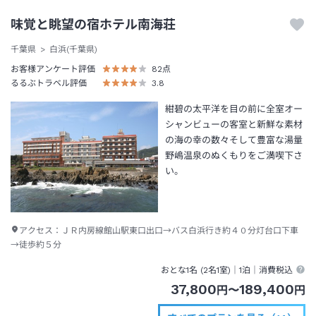
味覚と眺望の宿ホテル南海荘
千葉県
白浜(千葉県)
お客様アンケート評価
82
点
るるぶトラベル評価
3.8
紺碧の太平洋を目の前に全室オー
シャンビューの客室と新鮮な素材
の海の幸の数々そして豊富な湯量
野嶋温泉のぬくもりをご満喫下さ
い。
アクセス：
ＪＲ内房線館山駅東口出口→バス白浜行き約４０分灯台口下車
→徒歩約５分
おとな1名 (
2
名1室)｜
1泊
｜消費税込
37,800
189,400
円
〜
円