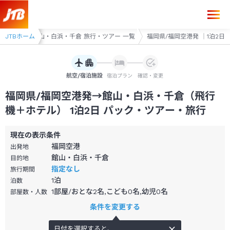
・ツアー
JTBホーム
館山・白浜・千倉 旅行・ツアー 一覧
福岡県/福岡空港発 ｜1泊2日
航空/宿泊施設
宿泊プラン
確認・変更
福岡県/福岡空港発→館山・白浜・千倉（飛行
機＋ホテル） 1泊2日 パック・ツアー・旅行
現在の表示条件
福岡空港
出発地
館山・白浜・千倉
目的地
指定なし
旅行期間
1
泊
泊数
1部屋/おとな2名,こども0名,幼児0名
部屋数・人数
条件を変更する
日付を選択すると、