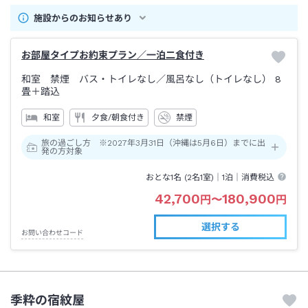
施設からのお知らせあり
お部屋タイプお約束プラン／一泊二食付き
和室 禁煙 バス・トイレなし
／風呂なし（トイレなし）
8
畳＋踏込
和室
夕食/朝食付き
禁煙
旅の過ごし方 ※2027年3月31日（沖縄は5月6日）までに出
発の方対象
おとな1名 (
2
名1室)｜
1泊
｜消費税込
42,700
180,900
円
〜
円
選択する
お問い合わせコード
季粋の宿紋屋