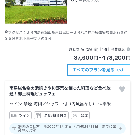
リゾートホテル。
アクセス：
ＪＲ内房線館山駅東口出口→ＪＲバス神戸経由安房白浜行き約
３５分青木下車→徒歩約８分
おとな1名 (
2
名1室)｜
1泊
｜消費税込
37,600
178,200
円
〜
円
すべてのプランを見る（2）
南房総名物の浜焼きや旬野菜を使った料理など食べ放
題！郷土料理ビュッフェ
ツイン 禁煙 海側
／シャワー付（内風呂なし）
19平米
ツイン
夕食/朝食付き
禁煙
旅の過ごし方 ※2027年3月31日（沖縄は5月6日）までに出
発の方対象