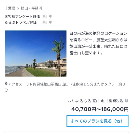
千葉県
館山・平砂浦
お客様アンケート評価
集計中
るるぶトラベル評価
集計中
目の前が海の絶好のロケーション
を誇るロビー、展望大浴場からは
館山湾が一望出来、晴れた日には
富士山も望めます。
アクセス：
ＪＲ内房線館山駅西口出口→徒歩約１５分またはタクシー約３
分
おとな1名 (
2
名1室)｜
1泊
｜消費税込
40,700
186,000
円
〜
円
すべてのプランを見る（12）