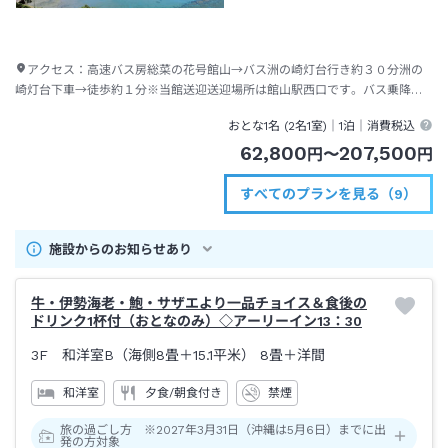
アクセス：
高速バス房総菜の花号館山→バス洲の崎灯台行き約３０分洲の
崎灯台下車→徒歩約１分※当館送迎送迎場所は館山駅西口です。バス乗降場
所東口とは異なる為ご注意下さい。
おとな1名 (
2
名1室)｜
1泊
｜消費税込
62,800
207,500
円
〜
円
すべてのプランを見る（9）
施設からのお知らせあり
牛・伊勢海老・鮑・サザエより一品チョイス＆食後の
ドリンク1杯付（おとなのみ）◇アーリーイン13：30
3F 和洋室B（海側8畳＋15.1平米）
8畳＋洋間
和洋室
夕食/朝食付き
禁煙
旅の過ごし方 ※2027年3月31日（沖縄は5月6日）までに出
発の方対象