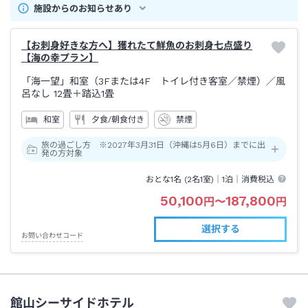
施設からのお知らせあり
【お刺身好きな方へ】獲れたて鮮魚のお刺身七点盛り
【海の幸プラン】
「海一望」和室（3Fまたは4F トイレ付き客室／禁煙）
／風
呂なし
12畳＋踏込1畳
和室
夕食/朝食付き
禁煙
旅の過ごし方 ※2027年3月31日（沖縄は5月6日）までに出
発の方対象
おとな1名 (
2
名1室)｜
1泊
｜消費税込
50,100
187,800
円
〜
円
選択する
お問い合わせコード
館山シーサイドホテル