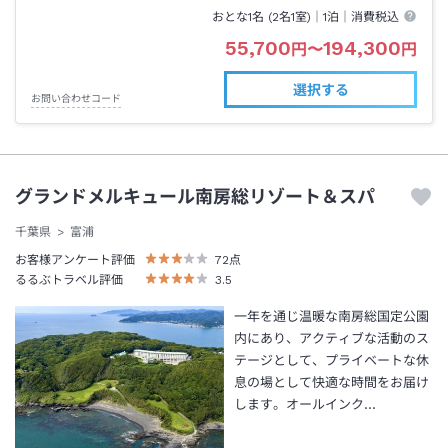
おとな1名 (
2
名1室)｜
1泊
｜消費税込
55,700
194,300
円
〜
円
選択する
お問い合わせコード
グランドメルキュール南房総リゾート＆スパ
千葉県
富浦
お客様アンケート評価
72
点
るるぶトラベル評価
3.5
一年を通じ温暖な南房総国定公園
内にあり、アクティブな活動のス
テージとして、プライベートな休
息の場として快適な時間をお届け
します。オールインク…