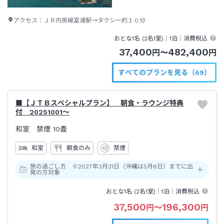
アクセス：
ＪＲ内房線富浦駅→タクシー約１０分
おとな1名 (
2
名1室)｜
1泊
｜消費税込
37,400
482,400
円
〜
円
すべてのプランを見る（69）
■【ＪＴＢスペシャルプラン】 朝食・ラウンジ特典
付 20251001～
和室 禁煙
10畳
和室
朝食のみ
禁煙
旅の過ごし方 ※2027年3月31日（沖縄は5月6日）までに出
発の方対象
おとな1名 (
2
名1室)｜
1泊
｜消費税込
37,500
196,300
円
〜
円