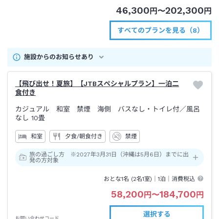
46,300
202,300
円
〜
円
すべてのプランを見る（8）
施設からのお知らせあり
【飛び出せ！夏旅】【JTBスペシャルプラン】一泊二
食付き
カジュアル 和室 禁煙 海側 バスなし・トイレ付
／風呂
なし
10畳
和室
夕食/朝食付き
禁煙
旅の過ごし方 ※2027年3月31日（沖縄は5月6日）までに出
発の方対象
おとな1名 (
2
名1室)｜
1泊
｜消費税込
58,200
184,700
円
〜
円
選択する
お問い合わせコード