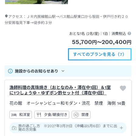
アクセス：
ＪＲ内房線館山駅→バス館山駅東口から坂田・伊戸行き約２０
分安房塩見下車→徒歩約３分
おとな1名 (
2
名1室)｜
1泊
｜消費税込
55,700
200,400
円
〜
円
すべてのプランを見る（7）
施設からのお知らせあり
漁師料理の真珠焼き（おとなのみ・滞在中1回）＆1室
に1つしょうゆ・ゆずポン酢セット付（滞在中1回）
花の館 オーシャンビュー和モダン・流花 禁煙 海側
14畳
和洋室
夕食/朝食付き
禁煙
旅の過ごし方 ※2027年3月31日（沖縄は5月6日）までに出
発の方対象