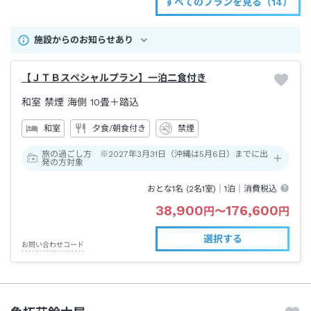
すべてのプランを見る（14）
施設からのお知らせあり
【ＪＴＢスペシャルプラン】一泊二食付き
和室 禁煙 海側
10畳＋踏込
和室
夕食/朝食付き
禁煙
旅の過ごし方 ※2027年3月31日（沖縄は5月6日）までに出
発の方対象
おとな1名 (
2
名1室)｜
1泊
｜消費税込
38,900
176,600
円
〜
円
選択する
お問い合わせコード