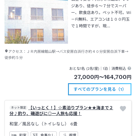
ジあり、徒歩６～７分でスーパ
ー、飲食店あり。ペット不可。Wi
－Fi無料、エアコンは１００円玉
で１時間ですが、現…
アクセス：
ＪＲ内房線館山駅→バス安房白浜行き約４０分安房白浜下車→
徒歩約５分
おとな1名 (
2
名1室)｜
1泊
｜消費税込
27,000
164,700
円
〜
円
すべてのプランを見る（1）
【いっとく！】☆素泊りプラン★★海まで２
ネット限定
分♪釣り、磯遊びに◎一人旅も応援！
和室
／風呂なし（トイレなし）
6畳
和室
食事なし
喫煙