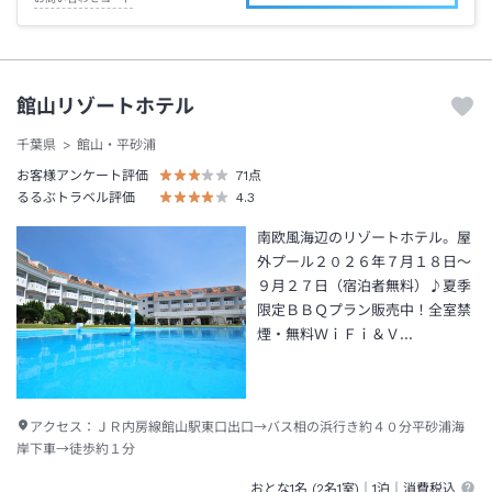
館山リゾートホテル
千葉県
館山・平砂浦
お客様アンケート評価
71
点
るるぶトラベル評価
4.3
南欧風海辺のリゾートホテル。屋
外プール２０２６年７月１８日～
９月２７日（宿泊者無料）♪夏季
限定ＢＢＱプラン販売中！全室禁
煙・無料ＷｉＦｉ＆Ｖ…
アクセス：
ＪＲ内房線館山駅東口出口→バス相の浜行き約４０分平砂浦海
岸下車→徒歩約１分
おとな1名 (
2
名1室)｜
1泊
｜消費税込