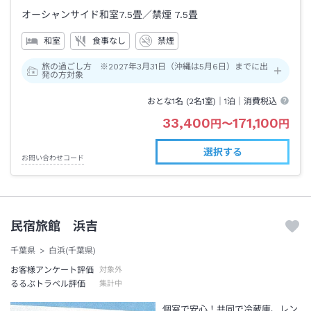
オーシャンサイド和室7.5畳／禁煙
7.5畳
和室
食事なし
禁煙
旅の過ごし方 ※2027年3月31日（沖縄は5月6日）までに出
発の方対象
おとな1名 (
2
名1室)｜
1泊
｜消費税込
33,400
171,100
円
〜
円
選択する
お問い合わせコード
民宿旅館 浜吉
千葉県
白浜(千葉県)
お客様アンケート評価
対象外
るるぶトラベル評価
集計中
個室で安心！共同で冷蔵庫、レン