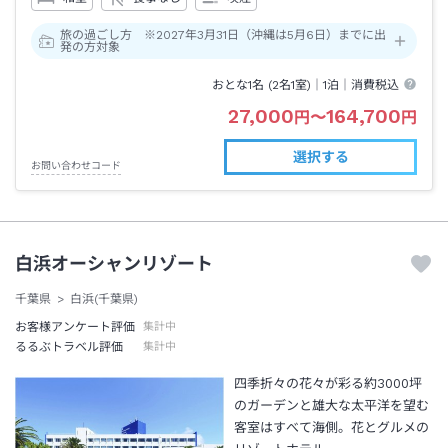
旅の過ごし方 ※2027年3月31日（沖縄は5月6日）までに出
発の方対象
おとな1名 (
2
名1室)｜
1泊
｜消費税込
27,000
164,700
円
〜
円
選択する
お問い合わせコード
白浜オーシャンリゾート
千葉県
白浜(千葉県)
お客様アンケート評価
集計中
るるぶトラベル評価
集計中
四季折々の花々が彩る約3000坪
のガーデンと雄大な太平洋を望む
客室はすべて海側。花とグルメの