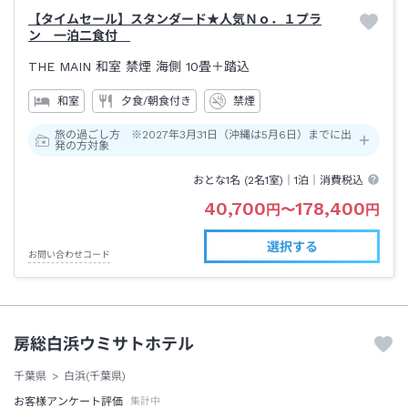
【タイムセール】スタンダード★人気Ｎｏ．１プラ
ン 一泊二食付
THE MAIN 和室 禁煙 海側
10畳＋踏込
和室
夕食/朝食付き
禁煙
旅の過ごし方 ※2027年3月31日（沖縄は5月6日）までに出
発の方対象
おとな1名 (
2
名1室)｜
1泊
｜消費税込
40,700
178,400
円
〜
円
選択する
お問い合わせコード
房総白浜ウミサトホテル
千葉県
白浜(千葉県)
お客様アンケート評価
集計中