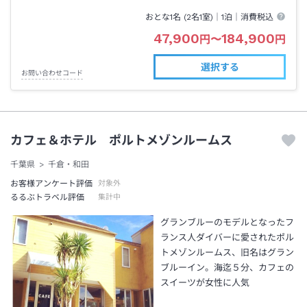
おとな1名 (
2
名1室)｜
1泊
｜消費税込
47,900
184,900
円
〜
円
選択する
お問い合わせコード
カフェ＆ホテル ポルトメゾンルームス
千葉県
千倉・和田
お客様アンケート評価
対象外
るるぶトラベル評価
集計中
グランブルーのモデルとなったフ
ランス人ダイバーに愛されたポル
トメゾンルームス、旧名はグラン
ブルーイン。海迄５分、カフェの
スイーツが女性に人気