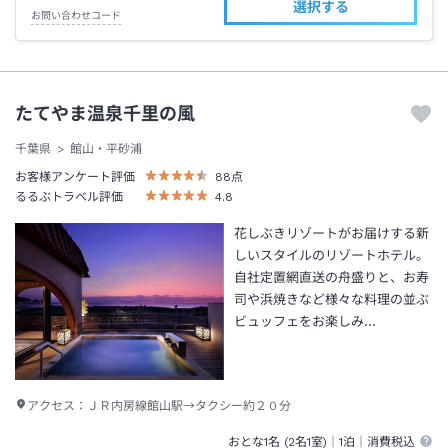
選択する
お問い合わせコード
たてやま温泉千里の風
千葉県
館山・平砂浦
お客様アンケート評価
88
点
るるぶトラベル評価
4.8
花しぶきリゾートがお届けする新
しいスタイルのリゾートホテル。
自社定置網直送の舟盛りと、お寿
司や浜焼きなど様々な料理の並ぶ
ビュッフェをお楽しみ…
アクセス：
ＪＲ内房線館山駅→タクシー約２０分
おとな1名 (
2
名1室)｜
1泊
｜消費税込