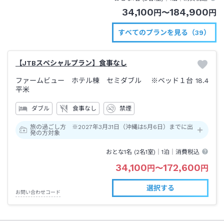
34,100
184,900
円
〜
円
すべてのプランを見る（39）
【JTBスペシャルプラン】食事なし
ファームビュー ホテル棟 セミダブル ※ベッド１台
18.4
平米
ダブル
食事なし
禁煙
旅の過ごし方 ※2027年3月31日（沖縄は5月6日）までに出
発の方対象
おとな1名 (
2
名1室)｜
1泊
｜消費税込
34,100
172,600
円
〜
円
選択する
お問い合わせコード