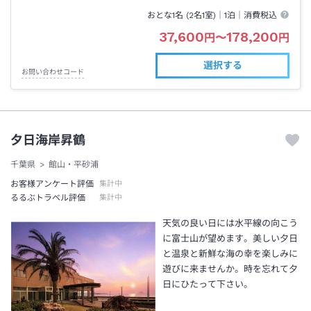
おとな1名 (
2
名1室)｜
1泊
｜消費税込
37,600
178,200
円
〜
円
選択する
お問い合わせコード
夕日海岸昇鶴
千葉県
館山・平砂浦
お客様アンケート評価
集計中
るるぶトラベル評価
集計中
天気の良い日には水平線の向こう
に富士山が望めます。美しい夕日
と温泉と新鮮な海の幸を楽しみに
遊びに来ませんか。時を忘れて夕
日にひたって下さい。