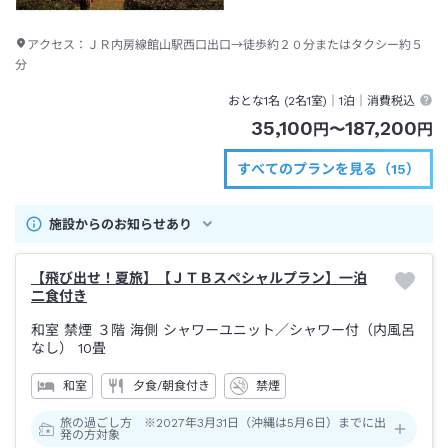
アクセス：
ＪＲ内房線館山駅西口出口→徒歩約２０分またはタクシー約５
分
おとな1名 (
2
名1室)｜
1泊
｜消費税込
35,100
187,200
円
〜
円
すべてのプランを見る（15）
施設からのお知らせあり
【飛び出せ！夏旅】【ＪＴＢスペシャルプラン】一泊
二食付き
和室 禁煙 ３階 海側 シャワーユニット
／シャワー付（内風呂
なし）
10畳
和室
夕食/朝食付き
禁煙
旅の過ごし方 ※2027年3月31日（沖縄は5月6日）までに出
発の方対象