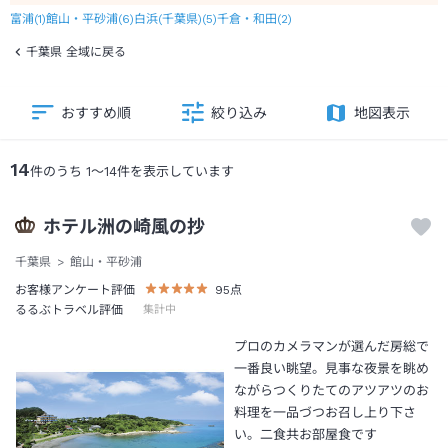
富浦
(
1
)
館山・平砂浦
(
6
)
白浜(千葉県)
(
5
)
千倉・和田
(
2
)
千葉県 全域に戻る
おすすめ順
絞り込み
地図表示
14
件のうち
1
～
14
件を表示しています
ホテル洲の崎風の抄
千葉県
館山・平砂浦
お客様アンケート評価
95
点
るるぶトラベル評価
集計中
プロのカメラマンが選んだ房総で
一番良い眺望。見事な夜景を眺め
ながらつくりたてのアツアツのお
料理を一品づつお召し上り下さ
い。二食共お部屋食です