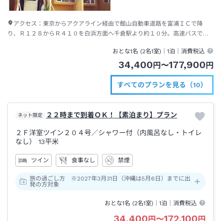
アクセス：
東京からアクアライン経由で館山自動車道路を富浦ＩＣで降
り、Ｒ１２８からＲ４１０を白浜方面へ千倉駅より約１０分。高速バスで千
倉駅下車、送迎約１０分。東京駅よりＪＲ内房線でＪＲ千倉駅下車、送迎約
おとな1名 (
2
名1室)｜
1泊
｜消費税込
１０分。
34,400
177,900
円
〜
円
すべてのプランを見る（10）
２２時まで到着ＯＫ！【素泊まり】プラン
ネット限定
２Ｆ洋室ツイン２０４号
／シャワー付（内風呂なし・トイレ
なし）
13平米
ツイン
食事なし
禁煙
旅の過ごし方 ※2027年3月31日（沖縄は5月6日）までに出
発の方対象
おとな1名 (
2
名1室)｜
1泊
｜消費税込
34,400
172,100
円
〜
円