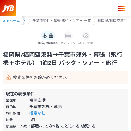
福岡県/福岡空港発→千葉市郊外・幕張 1泊2日（飛行機＋ホテル）パック
浜 旅行・ツアー
JTBホーム
千葉市郊外・幕張 旅行・ツアー 一覧
福岡県/福岡空港発 ｜
航空/宿泊施設
宿泊プラン
確認・変更
福岡県/福岡空港発→千葉市郊外・幕張（飛行
機＋ホテル） 1泊2日 パック・ツアー・旅行
検索条件をお確かめください。
現在の表示条件
福岡空港
出発地
千葉市郊外・幕張
目的地
指定なし
旅行期間
1
泊
泊数
1部屋/おとな2名,こども0名,幼児0名
部屋数・人数