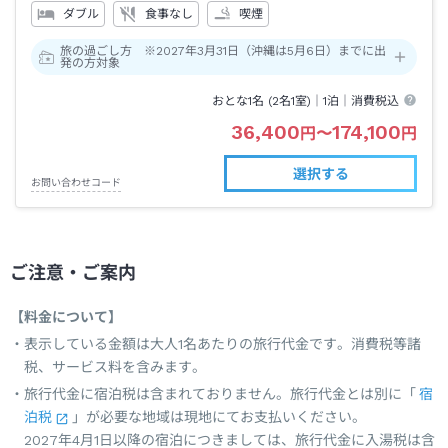
ダブル
食事なし
喫煙
旅の過ごし方 ※2027年3月31日（沖縄は5月6日）までに出
発の方対象
おとな1名 (
2
名1室)｜
1泊
｜消費税込
36,400
174,100
円
〜
円
選択する
お問い合わせコード
ご注意・ご案内
【料金について】
表示している金額は大人1名あたりの旅行代金です。消費税等諸
税、サービス料を含みます。
旅行代金に宿泊税は含まれておりません。旅行代金とは別に「
宿
泊税
」が必要な地域は現地にてお支払いください。
2027年4月1日以降の宿泊につきましては、旅行代金に入湯税は含