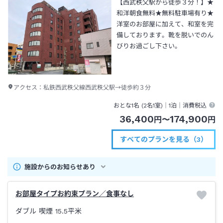
【西武秩父駅から徒歩３分！】★
和洋朝食無料★無料駐車場有り★
洋室のお部屋に加えて、和室を完
備しております。靴を脱いでのん
びりお過ごし下さい。
アクセス：
私鉄西武秩父線西武秩父駅→徒歩約３分
おとな1名 (
2
名1室)｜
1泊
｜消費税込
36,400
174,900
円
〜
円
すべてのプランを見る（3）
施設からのお知らせあり
お部屋タイプお約束プラン／食事なし
ダブル 喫煙
15.5平米