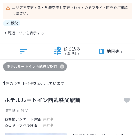
エリアを変更すると到着空港も変更されますのでフライト区間をご確認
ください。
秩父
周辺エリアを表示する
絞り込み
地図表示
（選択中）
ホテルルートイン西武秩父駅前
1
件のうち
1
～
1
件を表示しています
ホテルルートイン西武秩父駅前
埼玉県
秩父
お客様アンケート評価
集計中
るるぶトラベル評価
集計中