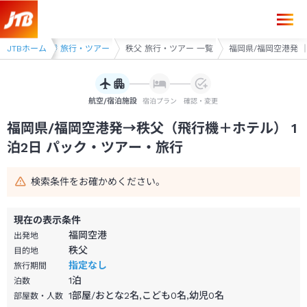
福岡県/福岡空港発→秩父 1泊2日（飛行機＋ホテル）パック・ツアー-J
ー
JTBホーム
秩父・長瀞 旅行・ツアー
秩父 旅行・ツアー 一覧
福岡県/福岡空港発 ｜
航空/宿泊施設
宿泊プラン
確認・変更
福岡県/福岡空港発→秩父（飛行機＋ホテル） 1
泊2日 パック・ツアー・旅行
検索条件をお確かめください。
現在の表示条件
福岡空港
出発地
秩父
目的地
指定なし
旅行期間
1
泊
泊数
1部屋/おとな2名,こども0名,幼児0名
部屋数・人数