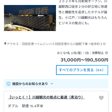
２０２０年６月新規オープン。川
越駅西口徒歩２分の好立地に快適
性と機能性を追求したホテルが誕
生。小江戸／川越観光はもちろん
ビジネスの拠点にも。
アクセス：
羽田空港→リムジンバス羽田空港から川越駅下車→徒歩約２分
おとな1名 (
2
名1室)｜
1泊
｜消費税込
31,000
190,500
円
〜
円
すべてのプランを見る（64）
施設からのお知らせあり
【いっとく！】川越観光の拠点に最適（素泊り）
ダブル 禁煙
15.4平米