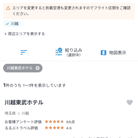
エリアを変更すると到着空港も変更されますのでフライト区間をご確認
ください。
川越
周辺エリアを表示する
絞り込み
地図表示
（選択中）
川越東武ホテル
1
件のうち
1
～
1
件を表示しています
川越東武ホテル
埼玉県
川越
お客様アンケート評価
88
点
るるぶトラベル評価
4.6