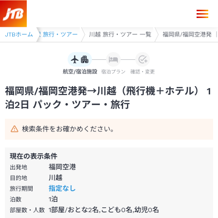
福岡県/福岡空港発→川越 1泊2日（飛行機＋ホテル）パック・ツアー-J
ー
JTBホーム
川越・所沢 旅行・ツアー
川越 旅行・ツアー 一覧
福岡県/福岡空港発 ｜
航空/宿泊施設
宿泊プラン
確認・変更
福岡県/福岡空港発→川越（飛行機＋ホテル） 1
泊2日 パック・ツアー・旅行
検索条件をお確かめください。
現在の表示条件
福岡空港
出発地
川越
目的地
指定なし
旅行期間
1
泊
泊数
1部屋/おとな2名,こども0名,幼児0名
部屋数・人数