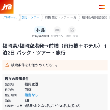
福岡県/福岡空港発→前橋 1泊2日（飛行機＋ホテル）パック・ツアー-J
ー
JTBホーム
前橋・高崎 旅行・ツアー
前橋 旅行・ツアー 一覧
福岡県/福岡空港発 ｜
航空/宿泊施設
宿泊プラン
確認・変更
福岡県/福岡空港発→前橋（飛行機＋ホテル） 1
泊2日 パック・ツアー・旅行
検索条件をお確かめください。
現在の表示条件
福岡空港
出発地
前橋
目的地
指定なし
旅行期間
1
泊
泊数
1部屋/おとな2名,こども0名,幼児0名
部屋数・人数