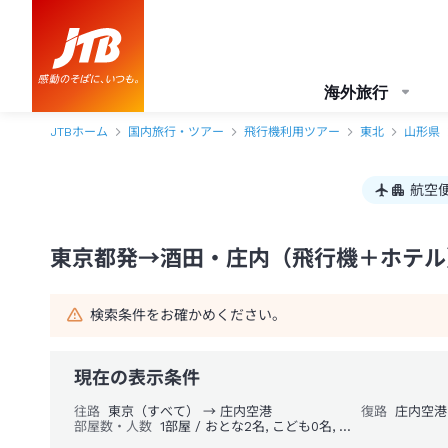
東京都発→酒田・庄内 1泊2日（飛行機＋ホテル）パック・ツアー-JTB
海外旅行
JTBホーム
国内旅行・ツアー
飛行機利用ツアー
東北
山形県
航空
東京都発→酒田・庄内（飛行機＋ホテル）
検索条件をお確かめください。
現在の表示条件
往路
東京（すべて） → 庄内空港
復路
庄内空港
部屋数・人数
1部屋 / おとな2名, こども0名, 幼児0名