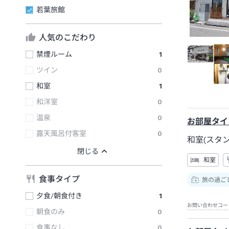
若葉旅館
人気のこだわり
禁煙ルーム
1
ツイン
0
和室
1
和洋室
0
温泉
0
お部屋タイ
露天風呂付客室
0
和室(スタン
和室
食事タイプ
旅の過ご
夕食/朝食付き
1
お問い合わせコー
朝食のみ
0
食事なし
0