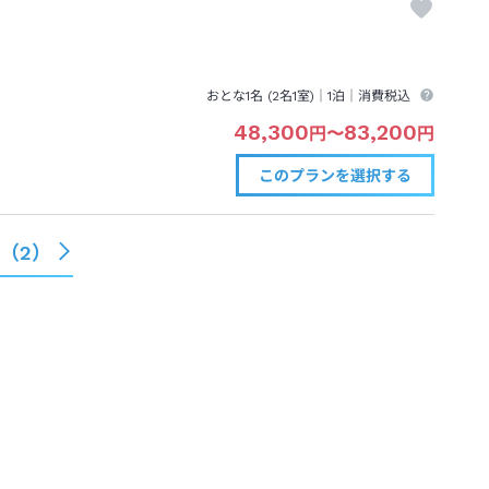
おとな1名 (
2
名1室)｜
1泊
｜消費税込
48,300
83,200
円
〜
円
このプランを
選択する
る（
2
）