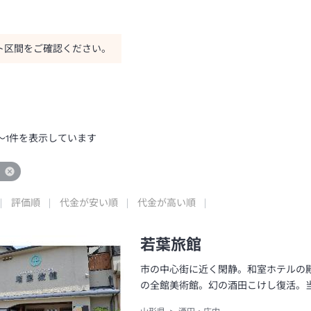
ト区間をご確認ください。
～
1
件を表示しています
評価順
代金が安い順
代金が高い順
若葉旅館
市の中心街に近く閑静。和室ホテルの
の全館美術館。幻の酒田こけし復活。