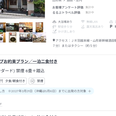
山形県
酒田・庄内
お客様アンケート評価
集計中
るるぶトラベル評価
集計中
大浴場あり
無線LAN
駅徒歩５分
露天風呂あり
かけ流しあり
アクセス：
ＪＲ羽越本線・山形新幹線酒田
７分）またはタクシー（約５分）
プお約束プラン／一泊二食付き
ダード) 禁煙
6畳＋踏込
夕食/朝食付き
禁煙
し方 ※2027年3月31日（沖縄は5月6日）までに出発の方対象
ド