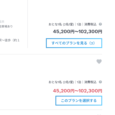
温泉
おとな1名 (
2
名1室)｜
1泊
｜消費税込
駐車場あり
45,200
102,300
円
〜
円
駅～徒歩（約１
すべてのプランを見る（2）
おとな1名 (
2
名1室)｜
1泊
｜消費税込
45,200
102,300
円
〜
円
このプランを
選択する