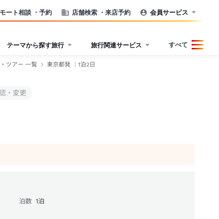
モート相談
・予約
店舗検索
・来店予約
会員サービス
すべて
テーマから探す旅行
旅行関連サービス
・ツアー 一覧
東京都発 ｜1泊2日
認・変更
泊数
1
泊