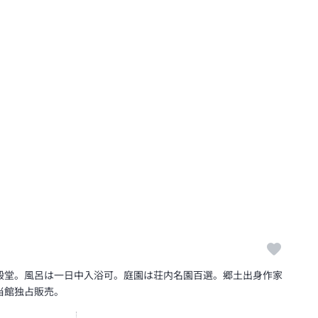
殿堂。風呂は一日中入浴可。庭園は荘内名園百選。郷土出身作家
当館独占販売。