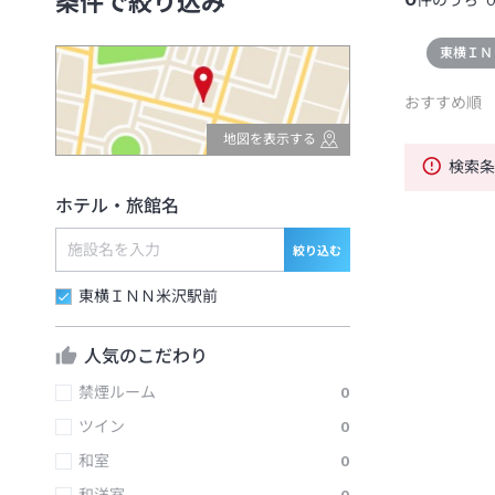
条件で絞り込み
件のうち
東横ＩＮ
おすすめ順
地図を表示する
検索
ホテル・旅館名
絞り込む
東横ＩＮＮ米沢駅前
人気のこだわり
禁煙ルーム
0
ツイン
0
和室
0