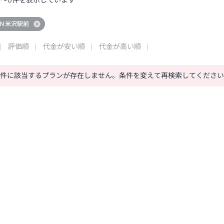
0
～
0
件を表示しています
Ｎ米沢駅前
評価順
代金が安い順
代金が高い順
条件に該当するプランが存在しません。条件を変えて再検索してくださ