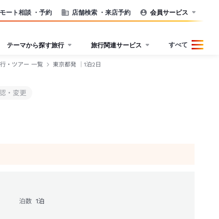
モート相談
・予約
店舗検索
・来店予約
会員サービス
すべて
テーマから探す旅行
旅行関連サービス
行・ツアー 一覧
東京都発 ｜1泊2日
認・変更
泊数
1
泊