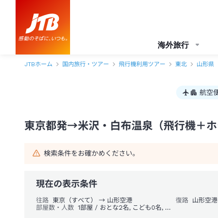
東京都発→米沢・白布温泉 1泊2日（飛行機＋ホテル）パック・ツアー-J
海外旅行
JTBホーム
国内旅行・ツアー
飛行機利用ツアー
東北
山形県
航空
東京都発→米沢・白布温泉（飛行機＋ホテ
検索条件をお確かめください。
現在の表示条件
往路
東京（すべて） → 山形空港
復路
山形空港
部屋数・人数
1部屋 / おとな2名, こども0名, 幼児0名