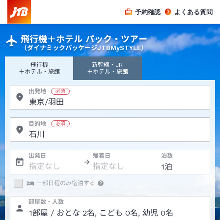
予約確認
よくある質問
飛行機＋ホテル パック・ツアー
（ダイナミックパッケージJTBMySTYLE）
飛行機
新幹線・JR
＋ホテル・旅館
＋ホテル・旅館
出発地
目的地
出発日
帰着日
泊数
一部日程のみ宿泊する
部屋数・人数