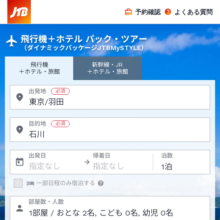
予約確認
よくある質問
飛行機＋ホテル パック・ツアー
（ダイナミックパッケージJTBMySTYLE）
飛行機
新幹線・JR
＋ホテル・旅館
＋ホテル・旅館
出発地
目的地
出発日
帰着日
泊数
一部日程のみ宿泊する
部屋数・人数