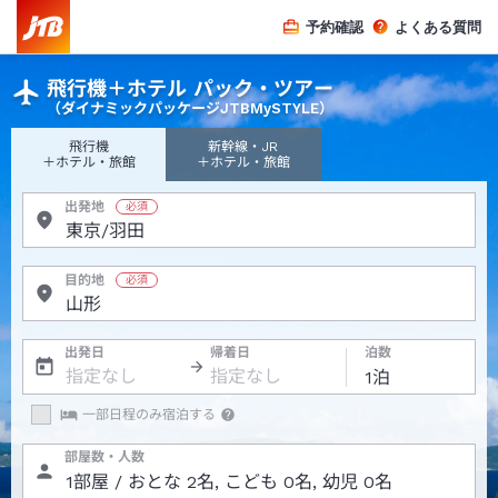
予約確認
よくある質問
飛行機＋ホテル パック・ツアー
（ダイナミックパッケージJTBMySTYLE）
飛行機
新幹線・JR
＋ホテル・旅館
＋ホテル・旅館
出発地
目的地
出発日
帰着日
泊数
一部日程のみ宿泊する
部屋数・人数