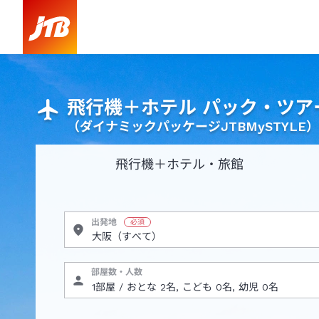
飛行機＋ホテル パック・ツア
（ダイナミックパッケージJTBMySTYLE）
飛行機
＋ホテル・旅館
出発地
部屋数・人数