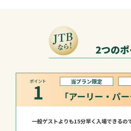
2つの
当プラン限定
ポイント
1
「アーリー・パー
一般ゲストよりも15分早く入場できるの