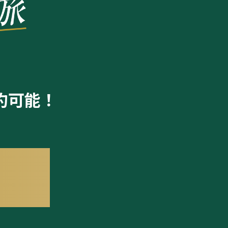
約可能！
」