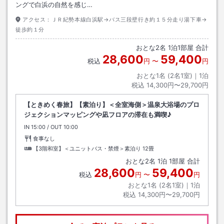
ングで白浜の自然を感じ…
アクセス：
ＪＲ紀勢本線白浜駅→バス三段壁行き約１５分走り湯下車→
徒歩約１分
おとな
2
名
1
泊
1
部屋 合計
28,600
59,400
税込
円
〜
円
おとな1名 (
2
名1室)｜
1
泊
税込
14,300円〜29,700円
【ときめく春旅】【素泊り】＜全室海側＞温泉大浴場のプロ
ジェクションマッピングや凪フロアの滞在も満喫♪
IN
チェックイン
15:00
/ OUT
チェックアウト
10:00
食事なし
【3階和室】＜ユニットバス・禁煙＞素泊り
12畳
おとな
2
名
1
泊
1
部屋 合計
28,600
59,400
税込
円
〜
円
おとな1名 (
2
名1室)｜
1
泊
税込
14,300円〜29,700円