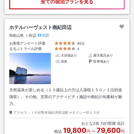
全ての宿泊プランを見る
ホテルハーヴェスト南紀田辺
地図
和歌山県
田辺
お客様アンケート評価
86点
るるぶトラベル評価
4
大浴場あり
露天風呂あり
温泉
駐車場あり
天然温泉が楽しめる（１３歳以上の方は入湯税１５０／１泊別途
徴収）。その他、充実のアクティビティ施設や南紀の旬素材が魅
力。
アクセス：
ＪＲ紀勢本線紀伊田辺駅→タクシー約１５分
おとな
2
名
1
泊
1
部屋 合計
19,800
79,600
税込
円
〜
円