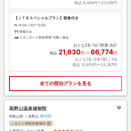
税込
8,464円〜31,036円
【ＪＴＢスペシャルプラン】朝食付き
IN
チェックイン
15:00
/ OUT
チェックアウト
10:00
朝食のみ
スタンダード和室禁煙
10畳＋踏込
おとな
2
名
1
泊
1
部屋 合計
21,630
66,774
税込
円
〜
円
おとな1名 (
2
名1室)｜
1
泊
税込
10,815円〜33,387円
全ての宿泊プランを見る
高野山温泉福智院
地図
和歌山県
高野山
ふるさと納税対象施設
お客様アンケート評価