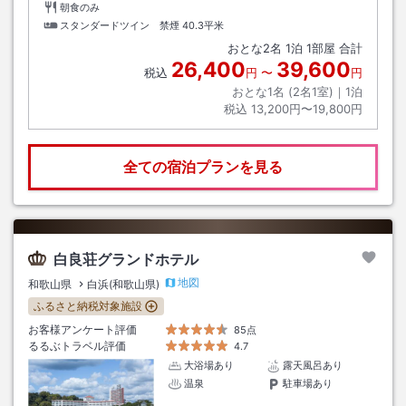
朝食のみ
スタンダードツイン 禁煙
40.3平米
おとな
2
名
1
泊
1
部屋 合計
26,400
39,600
税込
円
〜
円
おとな1名 (
2
名1室)｜
1
泊
税込
13,200円〜19,800円
全ての宿泊プランを見る
白良荘グランドホテル
地図
和歌山県
白浜(和歌山県)
ふるさと納税対象施設
お客様アンケート評価
85点
るるぶトラベル評価
4.7
大浴場あり
露天風呂あり
温泉
駐車場あり