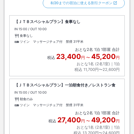
8/20までの宿泊に使える割引クーポン
【ＪＴＢスペシャルプラン】食事なし
IN
チェックイン
15:00
/ OUT
チェックアウト
10:00
食事なし
ツイン マッサージチェア付 禁煙
31平米
おとな
2
名
1
泊
1
部屋 合計
23,400
45,200
税込
円
〜
円
おとな1名 (
2
名1室)｜
1
泊
税込
11,700円〜22,600円
【ＪＴＢスペシャルプラン】一泊朝食付き／レストラン食
IN
チェックイン
15:00
/ OUT
チェックアウト
10:00
朝食のみ
ツイン マッサージチェア付 禁煙
31平米
おとな
2
名
1
泊
1
部屋 合計
27,400
49,200
税込
円
〜
円
おとな1名 (
2
名1室)｜
1
泊
税込
13,700円〜24,600円