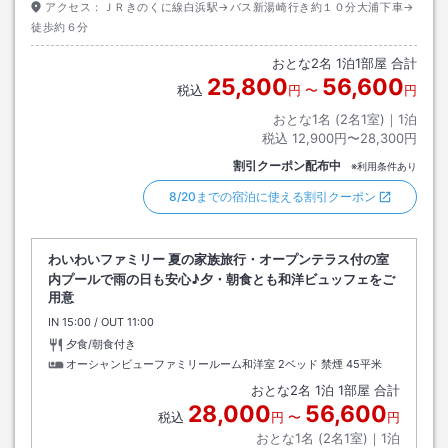
アクセス：
ＪＲきのくに線白浜駅→バス新湯崎行き約１０分大浦下車→
徒歩約６分
おとな
2
名
1
泊
1
部屋 合計
25,800
56,600
税込
円
〜
円
おとな1名 (
2
名1室)｜
1
泊
税込
12,900円〜28,300円
割引クーポン配布中
※利用条件あり
8/20までの宿泊に使える割引クーポン
わいわいファミリー 夏の家族旅行・オープンテラス付の室
内プールで雨の日も安心♪夕・朝食とも和洋ビュッフェをご
用意
IN
チェックイン
15:00
/ OUT
チェックアウト
11:00
夕食/朝食付き
オーシャンビューファミリールーム和洋室 2ベッド 禁煙
45平米
おとな
2
名
1
泊
1
部屋 合計
28,000
56,600
税込
円
〜
円
おとな1名 (
2
名1室)｜
1
泊