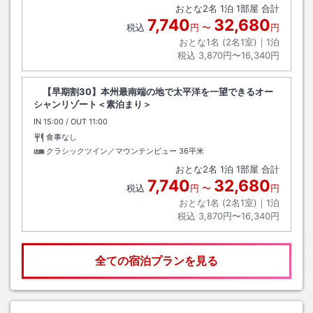
おとな
2
名
1
泊
1
部屋 合計
7,740
32,680
税込
円
〜
円
おとな1名 (
2
名1室)｜
1
泊
税込
3,870円〜16,340円
【早期割30】本州最南端の地で太平洋を一望できるオー
シャンリゾート＜素泊まり＞
IN
チェックイン
15:00
/ OUT
チェックアウト
11:00
食事なし
クラシックツイン／マウンテンビュー
36平米
おとな
2
名
1
泊
1
部屋 合計
7,740
32,680
税込
円
〜
円
おとな1名 (
2
名1室)｜
1
泊
税込
3,870円〜16,340円
全ての宿泊プランを見る