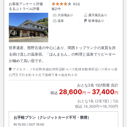
お客様アンケート評価
83点
るるぶトラベル評価
集計中
大浴場あり
露天風呂あり
温泉
駐車場あり
世界遺産、熊野古道の中心にあり、関西トップランクの泉質を誇
る掛け流しの温泉宿。「ほんまもん」の料理と温泉でリピーター
が極めて高い宿です。
アクセス：
ＪＲ紀勢本線紀伊田辺駅→バス龍神自動車田辺バス停から発
心門王子行き約９０分下湯峰下車→徒歩約２分
おとな
2
名
1
泊
1
部屋 合計
28,600
37,400
税込
円
〜
円
おとな1名 (
2
名1室)｜
1
泊
税込
14,300円〜18,700円
お手軽プラン（クレジットカード不可・禁煙）
IN
チェックイン
15:00
/ OUT
チェックアウト
10:00