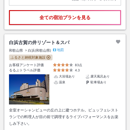
全ての宿泊プランを見る
白浜古賀の井リゾート＆スパ
地図
和歌山県
白浜(和歌山県)
ふるさと納税対象施設
お客様アンケート評価
83点
るるぶトラベル評価
4.3
大浴場あり
露天風呂あり
温泉
駐車場あり
全室オーシャンビューの丘の上に建つホテル。ビュッフェレスト
ランでの料理人が目の前で調理するライブパフォーマンスをお楽
しみ下さい。