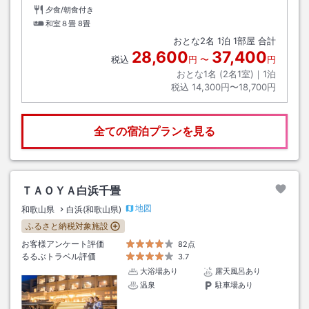
夕食/朝食付き
和室８畳
8畳
おとな
2
名
1
泊
1
部屋 合計
28,600
37,400
税込
円
〜
円
おとな1名 (
2
名1室)｜
1
泊
税込
14,300円〜18,700円
全ての宿泊プランを見る
ＴＡＯＹＡ白浜千畳
地図
和歌山県
白浜(和歌山県)
ふるさと納税対象施設
お客様アンケート評価
82点
るるぶトラベル評価
3.7
大浴場あり
露天風呂あり
温泉
駐車場あり