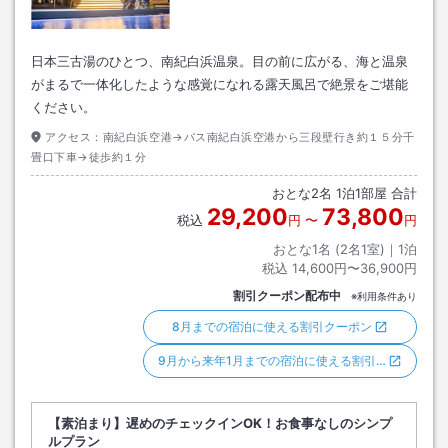
日本三古湯のひとつ、南紀白浜温泉。目の前に広がる、海と温泉
がまるで一体化したような感覚になれる露天風呂で絶景をご堪能
ください。
アクセス：
南紀白浜空港→バス南紀白浜空港から三段壁行き約１５分千
畳口下車→徒歩約１分
おとな
2
名
1
泊
1
部屋 合計
29,200
73,800
税込
円
〜
円
おとな1名 (
2
名1室)｜
1
泊
税込
14,600円〜36,900円
割引クーポン配布中
※利用条件あり
8月までの宿泊に使える割引クーポン
9月から来年1月までの宿泊に使える割引…
【素泊まり】遅めのチェックインOK！お食事なしのシンプ
ルプラン