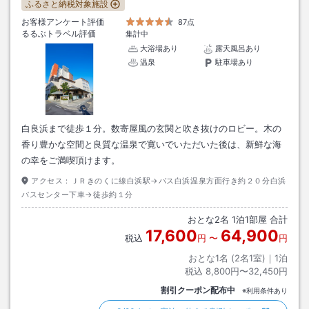
ふるさと納税対象施設
お客様アンケート評価
87点
るるぶトラベル評価
集計中
大浴場あり
露天風呂あり
温泉
駐車場あり
白良浜まで徒歩１分。数寄屋風の玄関と吹き抜けのロビー。木の
香り豊かな空間と良質な温泉で寛いでいただいた後は、新鮮な海
の幸をご満喫頂けます。
アクセス：
ＪＲきのくに線白浜駅→バス白浜温泉方面行き約２０分白浜
バスセンター下車→徒歩約１分
おとな
2
名
1
泊
1
部屋 合計
17,600
64,900
税込
円
〜
円
おとな1名 (
2
名1室)｜
1
泊
税込
8,800円〜32,450円
割引クーポン配布中
※利用条件あり