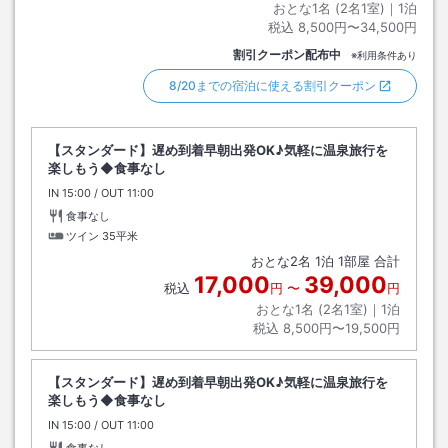
おとな1名 (
2
名1室)｜
1
泊
税込
8,500円〜34,500円
割引クーポン配布中
※利用条件あり
8/20までの宿泊に使える割引クーポン
【スタンダード】遅め到着早朝出発OK♪気軽に温泉旅行を
楽しもう◆食事なし
IN
チェックイン
15:00
/ OUT
チェックアウト
11:00
食事なし
ツイン
35平米
おとな
2
名
1
泊
1
部屋 合計
17,000
39,000
税込
円
〜
円
おとな1名 (
2
名1室)｜
1
泊
税込
8,500円〜19,500円
【スタンダード】遅め到着早朝出発OK♪気軽に温泉旅行を
楽しもう◆食事なし
IN
チェックイン
15:00
/ OUT
チェックアウト
11:00
食事なし