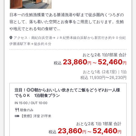
日本一の生鮪漁獲量である勝浦漁港や駅まで徒歩圏内くつろぎの
宿として、落ち着いた空間とお食事をご用意しております。生鮪
や地元でとれる旬の食材で…
アクセス：
南紀白浜空港→ＪＲ紀勢本線白浜駅から新宮行き約９０分紀
伊勝浦駅下車→徒歩約６分
おとな
2
名
1
泊
1
部屋 合計
23,860
52,460
税込
円
〜
円
おとな1名 (
2
名1室)｜
1
泊
税込
11,930円〜26,230円
注目！◎◎朝からおいしい炊きたてご飯をどうぞ♪お一人様
でもＯＫ 1泊朝食プラン
IN
チェックイン
15:00
/ OUT
チェックアウト
10:00
朝食のみ
【禁煙】洋室
21平米
おとな
2
名
1
泊
1
部屋 合計
23,860
52,460
税込
円
〜
円