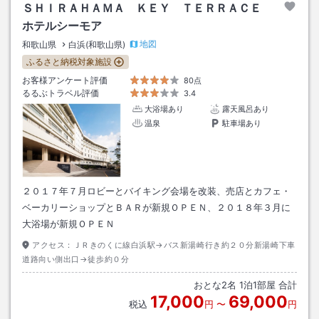
ＳＨＩＲＡＨＡＭＡ ＫＥＹ ＴＥＲＲＡＣＥ
ホテルシーモア
地図
和歌山県
白浜(和歌山県)
ふるさと納税対象施設
お客様アンケート評価
80点
るるぶトラベル評価
3.4
大浴場あり
露天風呂あり
温泉
駐車場あり
２０１７年７月ロビーとバイキング会場を改装、売店とカフェ・
ベーカリーショップとＢＡＲが新規ＯＰＥＮ、２０１８年３月に
大浴場が新規ＯＰＥＮ
アクセス：
ＪＲきのくに線白浜駅→バス新湯崎行き約２０分新湯崎下車
道路向い側出口→徒歩約０分
おとな
2
名
1
泊
1
部屋 合計
17,000
69,000
税込
円
〜
円