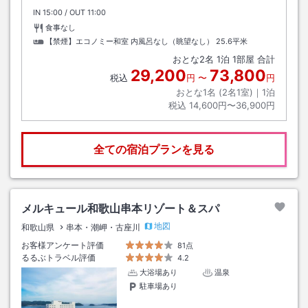
IN
チェックイン
15:00
/ OUT
チェックアウト
11:00
食事なし
【禁煙】エコノミー和室 内風呂なし（眺望なし）
25.6平米
おとな
2
名
1
泊
1
部屋 合計
29,200
73,800
税込
円
〜
円
おとな1名 (
2
名1室)｜
1
泊
税込
14,600円〜36,900円
全ての宿泊プランを見る
メルキュール和歌山串本リゾート＆スパ
地図
和歌山県
串本・潮岬・古座川
お客様アンケート評価
81点
るるぶトラベル評価
4.2
大浴場あり
温泉
駐車場あり