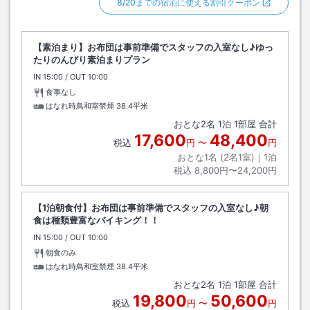
8/20までの宿泊に使える割引クーポン
【素泊まり】お布団は事前準備でスタッフの入室なし♪ゆっ
たりのんびり素泊まりプラン
IN
チェックイン
15:00
/ OUT
チェックアウト
10:00
食事なし
はなれ時鳥和室禁煙
38.4平米
おとな
2
名
1
泊
1
部屋 合計
17,600
48,400
税込
円
〜
円
おとな1名 (
2
名1室)｜
1
泊
税込
8,800円〜24,200円
【1泊朝食付】お布団は事前準備でスタッフの入室なし♪朝
食は種類豊富なバイキング！！
IN
チェックイン
15:00
/ OUT
チェックアウト
10:00
朝食のみ
はなれ時鳥和室禁煙
38.4平米
おとな
2
名
1
泊
1
部屋 合計
19,800
50,600
税込
円
〜
円