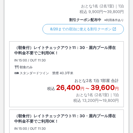
おとな1名 (
2
名1室)｜
1
泊
税込
9,900円〜39,800円
割引クーポン配布中
※利用条件あり
8/20までの宿泊に使える割引クーポン
（朝食付）レイトチェックアウト11：30・屋内プール滞在
中料金不要でご利用OK！
IN
チェックイン
15:00
/ OUT
チェックアウト
11:30
朝食のみ
スタンダードツイン 禁煙
40.3平米
おとな
2
名
1
泊
1
部屋 合計
26,400
39,600
税込
円
〜
円
おとな1名 (
2
名1室)｜
1
泊
税込
13,200円〜19,800円
（朝食付）レイトチェックアウト11：30・屋内プール滞在
中料金不要でご利用OK！
IN
チェックイン
15:00
/ OUT
チェックアウト
11:30