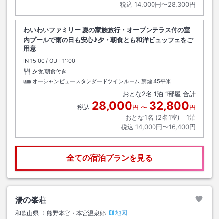
税込
14,000円〜28,300円
わいわいファミリー 夏の家族旅行・オープンテラス付の室
内プールで雨の日も安心♪夕・朝食とも和洋ビュッフェをご
用意
IN
チェックイン
15:00
/ OUT
チェックアウト
11:00
夕食/朝食付き
オーシャンビュースタンダードツインルーム 禁煙
45平米
おとな
2
名
1
泊
1
部屋 合計
28,000
32,800
税込
円
〜
円
おとな1名 (
2
名1室)｜
1
泊
税込
14,000円〜16,400円
全ての宿泊プランを見る
湯の峯荘
地図
和歌山県
熊野本宮・本宮温泉郷