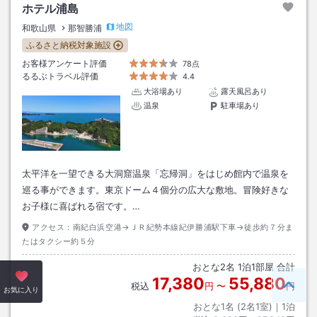
ホテル浦島
地図
和歌山県
那智勝浦
ふるさと納税対象施設
お客様アンケート評価
78点
るるぶトラベル評価
4.4
大浴場あり
露天風呂あり
温泉
駐車場あり
太平洋を一望できる大洞窟温泉「忘帰洞」をはじめ館内で温泉を
巡る事ができます。東京ドーム４個分の広大な敷地。冒険好きな
お子様に喜ばれる宿です。…
アクセス：
南紀白浜空港→ＪＲ紀勢本線紀伊勝浦駅下車→徒歩約７分ま
たはタクシー約５分
おとな
2
名
1
泊
1
部屋 合計
17,380
55,880
税込
円
〜
円
ペー
お気に入り
おとな1名 (
2
名1室)｜
1
泊