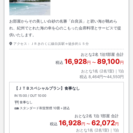
お部屋からその美しい白砂の名勝「白良浜」と碧い海が眺めら
れ、紀州でとれた海の幸を心のこもった会席料理とサービスで提
供いたします。
アクセス：
ＪＲきのくに線白浜駅→徒歩約１５分
おとな
2
名
1
泊
1
部屋 合計
16,928
89,100
税込
円
〜
円
おとな1名 (
2
名1室)｜
1
泊
税込
8,464円〜44,550円
【ＪＴＢスペシャルプラン】食事なし
IN
チェックイン
15:00
/ OUT
チェックアウト
10:00
食事なし
スタンダード和室禁煙
10畳＋踏込
おとな
2
名
1
泊
1
部屋 合計
16,928
62,072
税込
円
〜
円
おとな1名 (
2
名1室)｜
1
泊