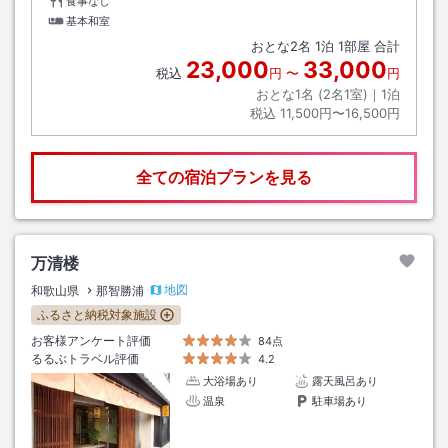
食事なし
基本和室
おとな
2
名
1
泊
1
部屋 合計
23,000
33,000
税込
円
〜
円
おとな1名 (
2
名1室)｜
1
泊
税込
11,500円〜16,500円
全ての宿泊プランを見る
万清楼
地図
和歌山県
那智勝浦
ふるさと納税対象施設
お客様アンケート評価
84点
るるぶトラベル評価
4.2
大浴場あり
露天風呂あり
温泉
駐車場あり