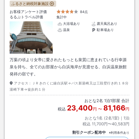
ふるさと納税対象施設
お客様アンケート評価
84点
るるぶトラベル評価
集計中
大浴場あり
露天風呂あり
温泉
駐車場あり
万葉の頃より女帝に愛されたもっとも泉質に恵まれている行幸源
泉を持ち、全てのお部屋から白浜海岸が見渡せる、白浜温泉旅館
発祥の宿です。
アクセス：
ＪＲきのくに線白浜駅→バス新湯崎又は三段壁行き約１８分
湯崎下車→徒歩約１分
おとな
2
名
1
泊
1
部屋 合計
23,400
81,166
税込
円
〜
円
おとな1名 (
2
名1室)｜
1
泊
税込
11,700円〜40,583円
割引クーポン配布中
※利用条件あり