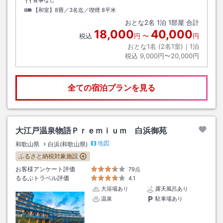
【和室】8畳／3名迄／喫煙
8平米
おとな
2
名
1
泊
1
部屋 合計
18,000
40,000
税込
円
〜
円
おとな1名 (
2
名1室)｜
1
泊
税込
9,000円〜20,000円
全ての宿泊プランを見る
大江戸温泉物語Ｐｒｅｍｉｕｍ 白浜御苑
地図
和歌山県
白浜(和歌山県)
ふるさと納税対象施設
お客様アンケート評価
79点
るるぶトラベル評価
4.1
大浴場あり
露天風呂あり
温泉
駐車場あり