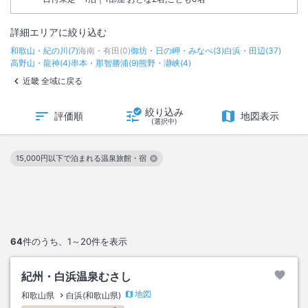
詳細エリアに絞り込む
和歌山・紀の川
(
7
)
海南・有田
(
0
)
御坊・日の岬・みなべ
(
3
)
白浜・田辺
(
37
)
高野山・龍神
(
4
)
串本・那智勝浦
(
9
)
熊野・瀞峡
(
4
)
近畿 全域に戻る
絞り込み
評価順
地図表示
(選択中)
15,000円以下で泊まれる温泉旅館・宿
この絞り込み条件を解除
64
件のうち、
1～20
件を表示
紀州・白浜温泉むさし
地図
和歌山県
白浜(和歌山県)