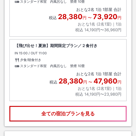
スタンダード和室 内風呂なし 禁煙
10畳
おとな
2
名
1
泊
1
部屋 合計
28,380
73,920
税込
円
〜
円
おとな1名 (
2
名1室)｜
1
泊
税込
14,190円〜36,960円
【飛び出せ！夏旅】期間限定プラン／２食付き
IN
チェックイン
15:00
/ OUT
チェックアウト
11:00
夕食/朝食付き
スタンダード和室 内風呂なし 禁煙
10畳
おとな
2
名
1
泊
1
部屋 合計
28,380
47,960
税込
円
〜
円
おとな1名 (
2
名1室)｜
1
泊
税込
14,190円〜23,980円
全ての宿泊プランを見る