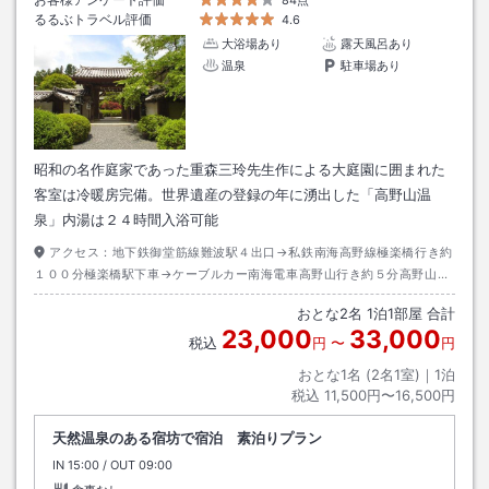
84点
るるぶトラベル評価
4.6
大浴場あり
露天風呂あり
温泉
駐車場あり
昭和の名作庭家であった重森三玲先生作による大庭園に囲まれた
客室は冷暖房完備。世界遺産の登録の年に湧出した「高野山温
泉」内湯は２４時間入浴可能
アクセス：
地下鉄御堂筋線難波駅４出口→私鉄南海高野線極楽橋行き約
１００分極楽橋駅下車→ケーブルカー南海電車高野山行き約５分高野山駅
下車→南海りんかんバス奥の院・大門行き約８分警察前下車→徒歩約１分
おとな
2
名
1
泊
1
部屋 合計
※２０２４年８月２６日から金剛峯寺前に変更(徒歩５分)
23,000
33,000
税込
円
〜
円
おとな1名 (
2
名1室)｜
1
泊
税込
11,500円〜16,500円
天然温泉のある宿坊で宿泊 素泊りプラン
IN
チェックイン
15:00
/ OUT
チェックアウト
09:00