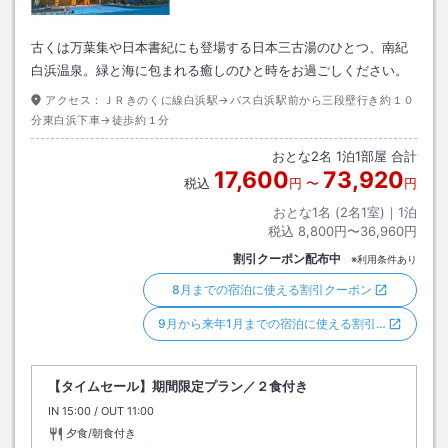
古くは万葉集や日本書紀にも登場する日本三古湯のひとつ、南紀
白浜温泉。緑と海に包まれる癒しのひと時をお過ごしください。
アクセス：
ＪＲきのくに線白浜駅→バス白浜駅前から三段壁行き約１０
分東白浜下車→徒歩約１分
おとな
2
名
1
泊
1
部屋 合計
17,600
73,920
税込
円
〜
円
おとな1名 (
2
名1室)｜
1
泊
税込
8,800円〜36,960円
割引クーポン配布中
※利用条件あり
8月までの宿泊に使える割引クーポン
9月から来年1月までの宿泊に使える割引…
【タイムセール】期間限定プラン／２食付き
IN
チェックイン
15:00
/ OUT
チェックアウト
11:00
夕食/朝食付き