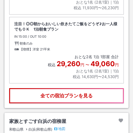
おとな1名 (
2
名1室)｜
1
泊
税込
11,930円〜26,230円
注目！◎◎朝からおいしい炊きたてご飯をどうぞ♪お一人様
でもＯＫ 1泊朝食プラン
IN
チェックイン
15:00
/ OUT
チェックアウト
10:00
朝食のみ
【喫煙】洋室
21平米
おとな
2
名
1
泊
1
部屋 合計
29,260
49,060
税込
円
〜
円
おとな1名 (
2
名1室)｜
1
泊
税込
14,630円〜24,530円
全ての宿泊プランを見る
家族とすごす白浜の宿柳屋
地図
和歌山県
白浜(和歌山県)