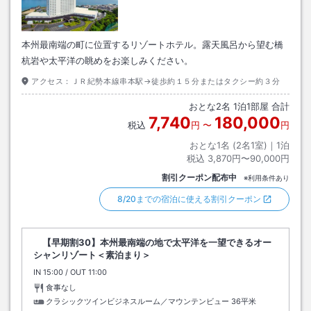
本州最南端の町に位置するリゾートホテル。露天風呂から望む橋
杭岩や太平洋の眺めをお楽しみください。
アクセス：
ＪＲ紀勢本線串本駅→徒歩約１５分またはタクシー約３分
おとな
2
名
1
泊
1
部屋 合計
7,740
180,000
税込
円
〜
円
おとな1名 (
2
名1室)｜
1
泊
税込
3,870円〜90,000円
割引クーポン配布中
※利用条件あり
8/20までの宿泊に使える割引クーポン
【早期割30】本州最南端の地で太平洋を一望できるオー
シャンリゾート＜素泊まり＞
IN
チェックイン
15:00
/ OUT
チェックアウト
11:00
食事なし
クラシックツインビジネスルーム／マウンテンビュー
36平米