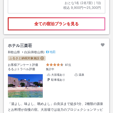
おとな1名 (
2
名1室)｜
1
泊
税込
9,900円〜25,300円
全ての宿泊プランを見る
ホテル三楽荘
地図
和歌山県
白浜(和歌山県)
ふるさと納税対象施設
お客様アンケート評価
87点
るるぶトラベル評価
集計中
大浴場あり
温泉
駐車場あり
「湯よし、味よし、眺めよし」白良浜まで徒歩1分、2種類の源泉
とお料理が自慢の宿。大浴場では迫力のプロジェクションマッピ