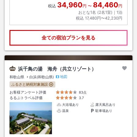
34,960
84,460
税込
円
〜
円
おとな1名 (
2
名1室)｜
1
泊
税込
17,480円〜42,230円
全ての宿泊プランを見る
浜千鳥の湯 海舟（共立リゾート）
地図
和歌山県
白浜(和歌山県)
ふるさと納税対象施設
お客様アンケート評価
83点
るるぶトラベル評価
3.7
大浴場あり
露天風呂あり
温泉
駐車場あり