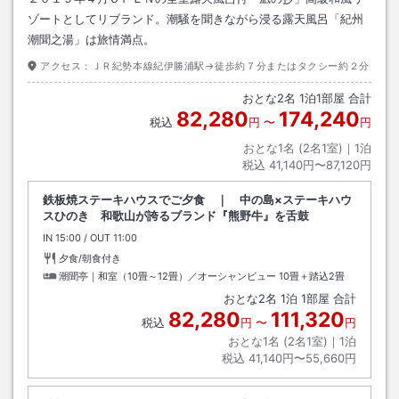
ゾートとしてリブランド。潮騒を聞きながら浸る露天風呂「紀州
潮聞之湯」は旅情満点。
アクセス：
ＪＲ紀勢本線紀伊勝浦駅→徒歩約７分またはタクシー約２分
おとな
2
名
1
泊
1
部屋 合計
82,280
174,240
税込
円
〜
円
おとな1名 (
2
名1室)｜
1
泊
税込
41,140円〜87,120円
鉄板焼ステーキハウスでご夕食 ｜ 中の島×ステーキハウ
スひのき 和歌山が誇るブランド『熊野牛』を舌鼓
IN
チェックイン
15:00
/ OUT
チェックアウト
11:00
夕食/朝食付き
潮聞亭｜和室（10畳～12畳）／オーシャンビュー
10畳＋踏込2畳
おとな
2
名
1
泊
1
部屋 合計
82,280
111,320
税込
円
〜
円
おとな1名 (
2
名1室)｜
1
泊
税込
41,140円〜55,660円