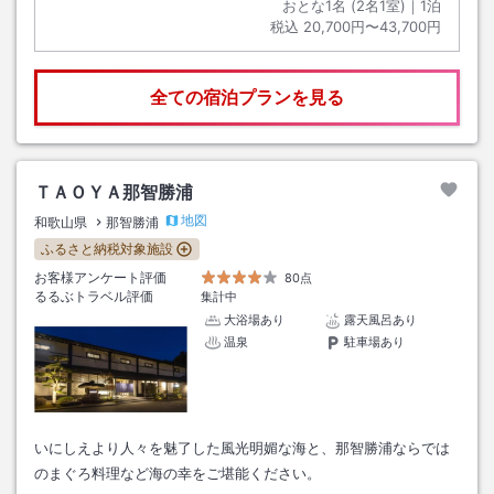
おとな1名 (
2
名1室)｜
1
泊
税込
20,700円〜43,700円
全ての宿泊プランを見る
ＴＡＯＹＡ那智勝浦
地図
和歌山県
那智勝浦
ふるさと納税対象施設
お客様アンケート評価
80点
るるぶトラベル評価
集計中
大浴場あり
露天風呂あり
温泉
駐車場あり
いにしえより人々を魅了した風光明媚な海と、那智勝浦ならでは
のまぐろ料理など海の幸をご堪能ください。