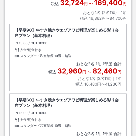
32,724
169,400
税込
円
〜
円
おとな1名 (
2
名1室)｜
1
泊
税込
16,362円〜84,700円
【早期90】牛すき焼きやエゾアワビ料理が楽しめる彩り会
席プラン（基本料理）
IN
チェックイン
15:00
/ OUT
チェックアウト
10:00
夕食/朝食付き
スタンダード和室禁煙
10畳＋踏込
おとな
2
名
1
泊
1
部屋 合計
32,960
82,460
税込
円
〜
円
おとな1名 (
2
名1室)｜
1
泊
税込
16,480円〜41,230円
【早期60】牛すき焼きやエゾアワビ料理が楽しめる彩り会
席プラン（基本料理）
IN
チェックイン
15:00
/ OUT
チェックアウト
10:00
夕食/朝食付き
スタンダード和室禁煙
10畳＋踏込
おとな
2
名
1
泊
1
部屋 合計