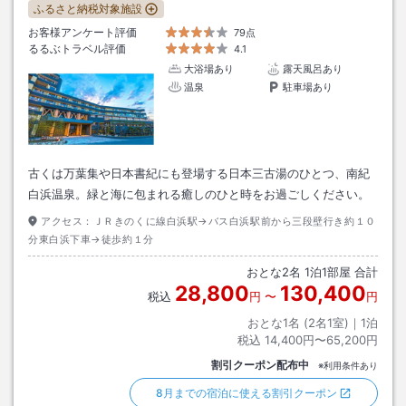
ふるさと納税対象施設
お客様アンケート評価
79点
るるぶトラベル評価
4.1
大浴場あり
露天風呂あり
温泉
駐車場あり
古くは万葉集や日本書紀にも登場する日本三古湯のひとつ、南紀
白浜温泉。緑と海に包まれる癒しのひと時をお過ごしください。
アクセス：
ＪＲきのくに線白浜駅→バス白浜駅前から三段壁行き約１０
分東白浜下車→徒歩約１分
おとな
2
名
1
泊
1
部屋 合計
28,800
130,400
税込
円
〜
円
おとな1名 (
2
名1室)｜
1
泊
税込
14,400円〜65,200円
割引クーポン配布中
※利用条件あり
8月までの宿泊に使える割引クーポン