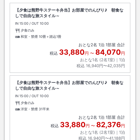
【夕食は熊野牛ステーキ弁当】お部屋でのんびり♪ 朝食な
しで自由な旅スタイル～
IN
チェックイン
15:00
/ OUT
チェックアウト
10:00
夕食のみ
和室・禁煙
10畳＋踏込1畳
おとな
2
名
1
泊
1
部屋 合計
33,880
84,070
税込
円
〜
円
おとな1名 (
2
名1室)｜
1
泊
税込
16,940円〜42,035円
【夕食は熊野牛ステーキ弁当】お部屋でのんびり♪ 朝食な
しで自由な旅スタイル～
IN
チェックイン
15:00
/ OUT
チェックアウト
10:00
夕食のみ
洋室・禁煙
31平米
おとな
2
名
1
泊
1
部屋 合計
33,880
82,376
税込
円
〜
円
おとな1名 (
2
名1室)｜
1
泊
税込
16,940円〜41,188円