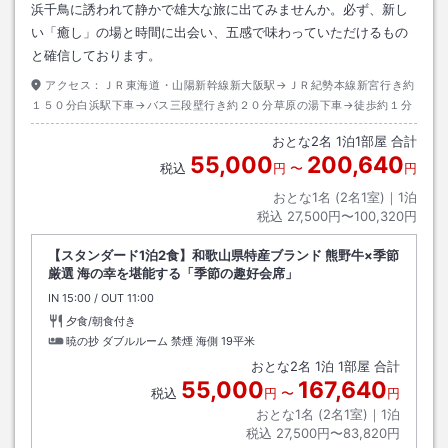
浜千鳥に誘われて静かで雄大な旅に出てみませんか。必ず、新し
い「癒し」の場と時間に出会い、五感で味わっていただけるもの
と確信しております。
アクセス：
ＪＲ東海道・山陽新幹線新大阪駅→ＪＲ紀勢本線新宮行き約
１５０分白浜駅下車→バス三段壁行き約２０分草原の湯下車→徒歩約１分
おとな
2
名
1
泊
1
部屋 合計
55,000
200,640
税込
円
〜
円
おとな1名 (
2
名1室)｜
1
泊
税込
27,500円〜100,320円
【スタンダード1泊2食】和歌山県特産ブランド 熊野牛×季節
厳選 海の幸を堪能する「季節の趣好会席」
IN
チェックイン
15:00
/ OUT
チェックアウト
11:00
夕食/朝食付き
暁の抄 ダブルルーム 禁煙 海側
19平米
おとな
2
名
1
泊
1
部屋 合計
55,000
167,640
税込
円
〜
円
おとな1名 (
2
名1室)｜
1
泊
税込
27,500円〜83,820円