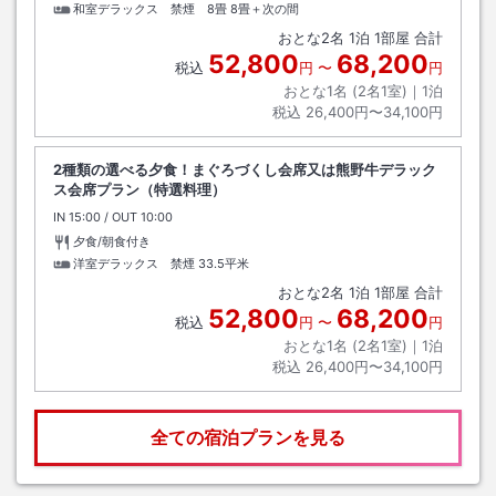
和室デラックス 禁煙 8畳
8畳＋次の間
おとな
2
名
1
泊
1
部屋 合計
52,800
68,200
税込
円
〜
円
おとな1名 (
2
名1室)｜
1
泊
税込
26,400円〜34,100円
2種類の選べる夕食！まぐろづくし会席又は熊野牛デラック
ス会席プラン（特選料理）
IN
チェックイン
15:00
/ OUT
チェックアウト
10:00
夕食/朝食付き
洋室デラックス 禁煙
33.5平米
おとな
2
名
1
泊
1
部屋 合計
52,800
68,200
税込
円
〜
円
おとな1名 (
2
名1室)｜
1
泊
税込
26,400円〜34,100円
全ての宿泊プランを見る