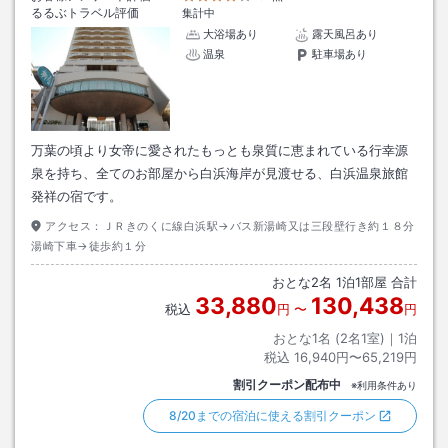
るるぶトラベル評価
集計中
大浴場あり
露天風呂あり
温泉
駐車場あり
万葉の頃より女帝に愛されたもっとも泉質に恵まれている行幸源
泉を持ち、全てのお部屋から白浜海岸が見渡せる、白浜温泉旅館
発祥の宿です。
アクセス：
ＪＲきのくに線白浜駅→バス新湯崎又は三段壁行き約１８分
湯崎下車→徒歩約１分
おとな
2
名
1
泊
1
部屋 合計
33,880
130,438
税込
円
〜
円
おとな1名 (
2
名1室)｜
1
泊
税込
16,940円〜65,219円
割引クーポン配布中
※利用条件あり
8/20までの宿泊に使える割引クーポン