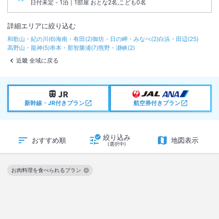
日付未定 - 1泊｜1部屋 おとな2名,こども0名
詳細エリアに絞り込む
和歌山・紀の川
(
6
)
海南・有田
(
2
)
御坊・日の岬・みなべ
(
2
)
白浜・田辺
(
25
)
高野山・龍神
(
5
)
串本・那智勝浦
(
7
)
熊野・瀞峡
(
2
)
近畿 全域に戻る
新幹線・JR付きプラン
航空券付きプラン
絞り込み
おすすめ順
地図表示
(選択中)
お肉料理を食べられるプラン
この絞り込み条件を解除