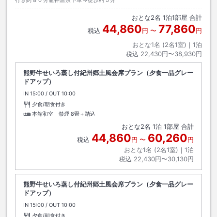
おとな
2
名
1
泊
1
部屋 合計
44,860
77,860
税込
円
〜
円
おとな1名 (
2
名1室)｜
1
泊
税込
22,430円〜38,930円
熊野牛せいろ蒸し付紀州郷土風会席プラン（夕食一品グレー
ドアップ）
IN
チェックイン
15:00
/ OUT
チェックアウト
10:00
夕食/朝食付き
本館和室 禁煙
8畳＋踏込
おとな
2
名
1
泊
1
部屋 合計
44,860
60,260
税込
円
〜
円
おとな1名 (
2
名1室)｜
1
泊
税込
22,430円〜30,130円
熊野牛せいろ蒸し付紀州郷土風会席プラン（夕食一品グレー
ドアップ）
IN
チェックイン
15:00
/ OUT
チェックアウト
10:00
夕食/朝食付き