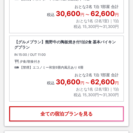
おとな
2
名
1
泊
1
部屋 合計
30,600
62,600
税込
円
〜
円
おとな1名 (
2
名1室)｜
1
泊
税込
15,300円〜31,300円
【グルメプラン】熊野牛の陶板焼き付1泊2食 基本バイキン
グプラン
IN
チェックイン
15:00
/ OUT
チェックアウト
11:00
夕食/朝食付き
【禁煙】エコノミー和室6畳内風呂あり
6畳
おとな
2
名
1
泊
1
部屋 合計
30,600
62,600
税込
円
〜
円
おとな1名 (
2
名1室)｜
1
泊
税込
15,300円〜31,300円
全ての宿泊プランを見る