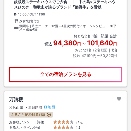
鉄板焼ステーキハウスでご夕食 ｜ 中の島×ステーキハウ
スひのき 和歌山が誇るブランド『熊野牛』を舌鼓
IN
チェックイン
15:00
/ OUT
チェックアウト
11:00
夕食/朝食付き
潮聞亭｜和室コーナー12畳＋4畳次の間付／オーシャンビュー
70平
米＋踏込4畳
おとな
2
名
1
泊
1
部屋 合計
94,380
101,640
税込
円
〜
円
おとな1名 (
2
名1室)｜
1
泊
税込
47,190円〜50,820円
全ての宿泊プランを見る
万清楼
地図
和歌山県
那智勝浦
ふるさと納税対象施設
お客様アンケート評価
84点
るるぶトラベル評価
4.2