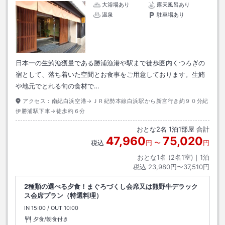
大浴場あり
露天風呂あり
温泉
駐車場あり
日本一の生鮪漁獲量である勝浦漁港や駅まで徒歩圏内くつろぎの
宿として、落ち着いた空間とお食事をご用意しております。生鮪
や地元でとれる旬の食材で…
アクセス：
南紀白浜空港→ＪＲ紀勢本線白浜駅から新宮行き約９０分紀
伊勝浦駅下車→徒歩約６分
おとな
2
名
1
泊
1
部屋 合計
47,960
75,020
税込
円
〜
円
おとな1名 (
2
名1室)｜
1
泊
税込
23,980円〜37,510円
2種類の選べる夕食！まぐろづくし会席又は熊野牛デラック
ス会席プラン（特選料理）
IN
チェックイン
15:00
/ OUT
チェックアウト
10:00
夕食/朝食付き