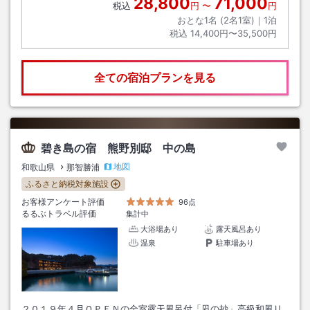
28,800
71,000
税込
円
〜
円
おとな1名 (
2
名1室)｜
1
泊
税込
14,400円〜35,500円
全ての宿泊プランを見る
碧き島の宿 熊野別邸 中の島
地図
和歌山県
那智勝浦
ふるさと納税対象施設
お客様アンケート評価
96点
るるぶトラベル評価
集計中
大浴場あり
露天風呂あり
温泉
駐車場あり
２０１９年４月ＯＰＥＮの全室露天風呂付「凪の抄」高級和風リ