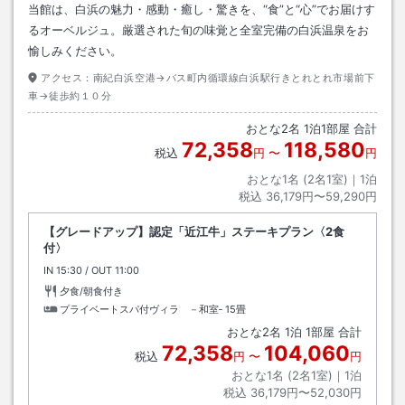
当館は、白浜の魅力・感動・癒し・驚きを、“食”と“心”でお届けす
るオーベルジュ。厳選された旬の味覚と全室完備の白浜温泉をお
愉しみください。
アクセス：
南紀白浜空港→バス町内循環線白浜駅行きとれとれ市場前下
車→徒歩約１０分
おとな
2
名
1
泊
1
部屋 合計
72,358
118,580
税込
円
〜
円
おとな1名 (
2
名1室)｜
1
泊
税込
36,179円〜59,290円
【グレードアップ】認定「近江牛」ステーキプラン〈2食
付〉
IN
チェックイン
15:30
/ OUT
チェックアウト
11:00
夕食/朝食付き
プライベートスパ付ヴィラ －和室‐
15畳
おとな
2
名
1
泊
1
部屋 合計
72,358
104,060
税込
円
〜
円
おとな1名 (
2
名1室)｜
1
泊
税込
36,179円〜52,030円