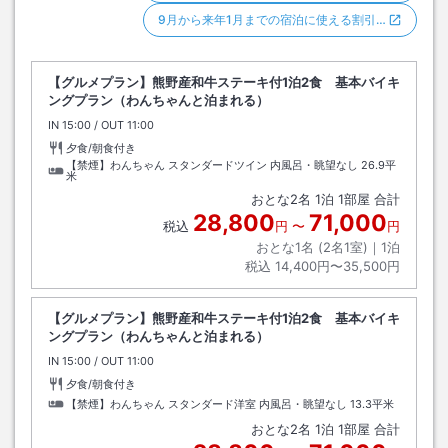
9月から来年1月までの宿泊に使える割引…
【グルメプラン】熊野産和牛ステーキ付1泊2食 基本バイキ
ングプラン（わんちゃんと泊まれる）
IN
チェックイン
15:00
/ OUT
チェックアウト
11:00
夕食/朝食付き
【禁煙】わんちゃん スタンダードツイン 内風呂・眺望なし
26.9平
米
おとな
2
名
1
泊
1
部屋 合計
28,800
71,000
税込
円
〜
円
おとな1名 (
2
名1室)｜
1
泊
税込
14,400円〜35,500円
【グルメプラン】熊野産和牛ステーキ付1泊2食 基本バイキ
ングプラン（わんちゃんと泊まれる）
IN
チェックイン
15:00
/ OUT
チェックアウト
11:00
夕食/朝食付き
【禁煙】わんちゃん スタンダード洋室 内風呂・眺望なし
13.3平米
おとな
2
名
1
泊
1
部屋 合計