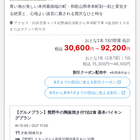
青い海が美しい本州最南端の町・和歌山県串本町刻一刻と変化す
る絶景と、心地よい波音に癒される贅沢なひと時を
アクセス：
白浜空港→ＪＲ紀勢線白浜駅から串本駅下車→徒歩約１５分
またはタクシー約５分
おとな
2
名
1
泊
1
部屋 合計
30,600
92,200
税込
円
〜
円
おとな1名 (
2
名1室)｜
1
泊
税込
15,300円〜46,100円
割引クーポン配布中
※利用条件あり
8月までの宿泊に使える割引クーポン
9月から来年1月までの宿泊に使える割引…
【グルメプラン】熊野牛の陶板焼き付1泊2食 基本バイキン
グプラン
IN
チェックイン
15:00
/ OUT
チェックアウト
11:00
夕食/朝食付き
【禁煙】スタンダード和室10畳内風呂あり
10畳