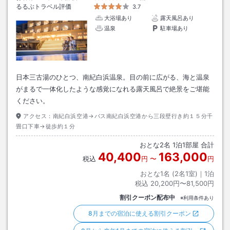
るるぶトラベル評価
3.7
大浴場あり
露天風呂あり
温泉
駐車場あり
日本三古湯のひとつ、南紀白浜温泉。目の前に広がる、海と温泉
がまるで一体化したような感覚になれる露天風呂で絶景をご堪能
ください。
アクセス：
南紀白浜空港→バス南紀白浜空港から三段壁行き約１５分千
畳口下車→徒歩約１分
おとな
2
名
1
泊
1
部屋 合計
40,400
163,000
税込
円
〜
円
おとな1名 (
2
名1室)｜
1
泊
税込
20,200円〜81,500円
割引クーポン配布中
※利用条件あり
8月までの宿泊に使える割引クーポン