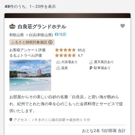
49
件のうち、
1～20
件を表示
白良荘グランドホテル
地図
和歌山県
白浜(和歌山県)
ふるさと納税対象施設
お客様アンケート評価
85点
るるぶトラベル評価
4.7
大浴場あり
露天風呂あり
温泉
駐車場あり
お部屋からその美しい白砂の名勝「白良浜」と碧い海が眺めら
れ、紀州でとれた海の幸を心のこもった会席料理とサービスで提
供いたします。
アクセス：
ＪＲきのくに線白浜駅→徒歩約１５分
おとな
2
名
1
泊
1
部屋 合計