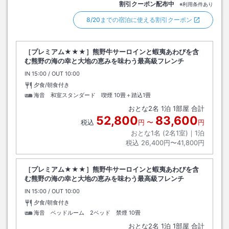
割引クーポン配布中
※利用条件あり
8/20までの宿泊に使える割引クーポン
［プレミアム★★★］熊野牛サーロインと蝦夷あわびを含
む熊野の海の幸と大地の恵みを味わう最高級フレンチ
IN
チェックイン
15:00
/ OUT
チェックアウト
10:00
夕食/朝食付き
海音 和室スタンダード 喫煙
10畳＋踏込1畳
おとな
2
名
1
泊
1
部屋 合計
52,800
83,600
税込
円
〜
円
おとな1名 (
2
名1室)｜
1
泊
税込
26,400円〜41,800円
［プレミアム★★★］熊野牛サーロインと蝦夷あわびを含
む熊野の海の幸と大地の恵みを味わう最高級フレンチ
IN
チェックイン
15:00
/ OUT
チェックアウト
10:00
夕食/朝食付き
海音 ベッドルーム 2ベッド 禁煙
10畳
おとな
2
名
1
泊
1
部屋 合計