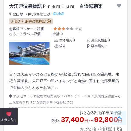
大江戸温泉物語Ｐｒｅｍｉｕｍ 白浜彩朝楽
地図
和歌山県
白浜(和歌山県)
ふるさと納税対象施設
お客様アンケート評価
71点
るるぶトラベル評価
集計中
大浴場あり
露天風呂あり
温泉
駐車場あり
古くは天皇らがはるばる都から湯治に訪れた由緒ある温泉地、南
紀白浜温泉。大江戸三つ星バイキングと自然に囲まれた露天風呂
で至福のひとときをお過ご…
アクセス：
ＪＲ紀勢本線白浜駅→バス１０１・１０５系統白浜駅前から
三段壁行き約８分古賀浦下車→徒歩約２分
おとな
2
名
1
泊
1
部屋 合計
37,400
92,800
ペー
お気に入り
税込
円
〜
円
おとな1名 (
2
名1室)｜
1
泊