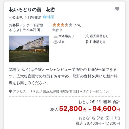
花いろどりの宿 花游
地図
和歌山県
那智勝浦
お客様アンケート評価
77点
るるぶトラベル評価
集計中
大浴場あり
露天風呂あり
温泉
駐車場あり
花游(かゆう)は全室オーシャンビューで熊野の山海が一望できま
す。広大な庭園での散策もおすすめ。熊野の食材を用いた創作料
理をお楽しみください。
アクセス：
ＪＲ紀ノ国線紀伊勝浦駅駅前出口→タクシー約１５分
おとな
2
名
1
泊
1
部屋 合計
52,800
94,600
税込
円
〜
円
おとな1名 (
2
名1室)｜
1
泊
税込
26,400円〜47,300円