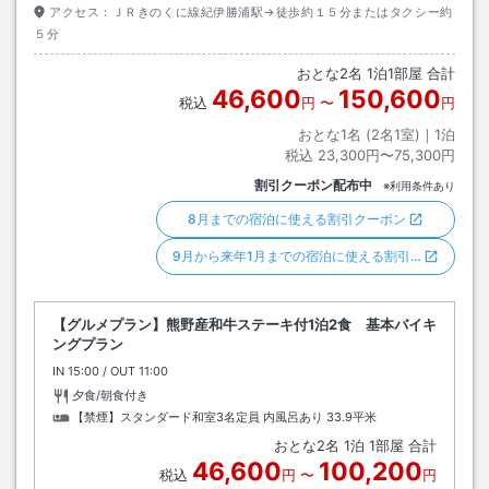
アクセス：
ＪＲきのくに線紀伊勝浦駅→徒歩約１５分またはタクシー約
５分
おとな
2
名
1
泊
1
部屋 合計
46,600
150,600
税込
円
〜
円
おとな1名 (
2
名1室)｜
1
泊
税込
23,300円〜75,300円
割引クーポン配布中
※利用条件あり
8月までの宿泊に使える割引クーポン
9月から来年1月までの宿泊に使える割引…
【グルメプラン】熊野産和牛ステーキ付1泊2食 基本バイキ
ングプラン
IN
チェックイン
15:00
/ OUT
チェックアウト
11:00
夕食/朝食付き
【禁煙】スタンダード和室3名定員 内風呂あり
33.9平米
おとな
2
名
1
泊
1
部屋 合計
46,600
100,200
税込
円
〜
円