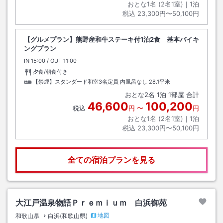
おとな1名 (
2
名1室)｜
1
泊
税込
23,300円〜50,100円
【グルメプラン】熊野産和牛ステーキ付1泊2食 基本バイキ
ングプラン
IN
チェックイン
15:00
/ OUT
チェックアウト
11:00
夕食/朝食付き
【禁煙】スタンダード和室3名定員 内風呂なし
28.1平米
おとな
2
名
1
泊
1
部屋 合計
46,600
100,200
税込
円
〜
円
おとな1名 (
2
名1室)｜
1
泊
税込
23,300円〜50,100円
全ての宿泊プランを見る
大江戸温泉物語Ｐｒｅｍｉｕｍ 白浜御苑
地図
和歌山県
白浜(和歌山県)