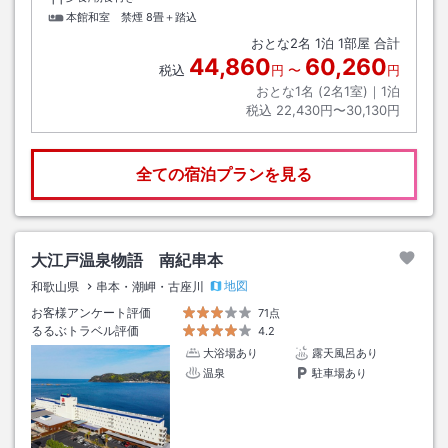
本館和室 禁煙
8畳＋踏込
おとな
2
名
1
泊
1
部屋 合計
44,860
60,260
税込
円
〜
円
おとな1名 (
2
名1室)｜
1
泊
税込
22,430円〜30,130円
全ての宿泊プランを見る
大江戸温泉物語 南紀串本
地図
和歌山県
串本・潮岬・古座川
お客様アンケート評価
71点
るるぶトラベル評価
4.2
大浴場あり
露天風呂あり
温泉
駐車場あり