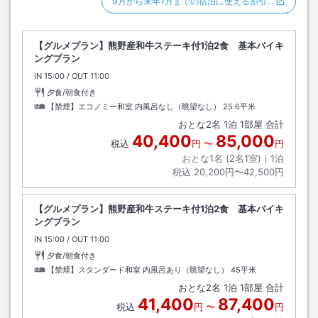
9月から来年1月までの宿泊に使える割引…
【グルメプラン】熊野産和牛ステーキ付1泊2食 基本バイキ
ングプラン
IN
チェックイン
15:00
/ OUT
チェックアウト
11:00
夕食/朝食付き
【禁煙】エコノミー和室 内風呂なし（眺望なし）
25.6平米
おとな
2
名
1
泊
1
部屋 合計
40,400
85,000
税込
円
〜
円
おとな1名 (
2
名1室)｜
1
泊
税込
20,200円〜42,500円
【グルメプラン】熊野産和牛ステーキ付1泊2食 基本バイキ
ングプラン
IN
チェックイン
15:00
/ OUT
チェックアウト
11:00
夕食/朝食付き
【禁煙】スタンダード和室 内風呂あり（眺望なし）
45平米
おとな
2
名
1
泊
1
部屋 合計
41,400
87,400
税込
円
〜
円