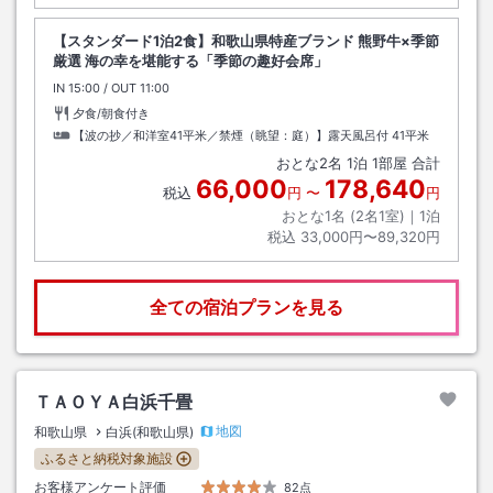
【スタンダード1泊2食】和歌山県特産ブランド 熊野牛×季節
厳選 海の幸を堪能する「季節の趣好会席」
IN
チェックイン
15:00
/ OUT
チェックアウト
11:00
夕食/朝食付き
【波の抄／和洋室41平米／禁煙（眺望：庭）】露天風呂付
41平米
おとな
2
名
1
泊
1
部屋 合計
66,000
178,640
税込
円
〜
円
おとな1名 (
2
名1室)｜
1
泊
税込
33,000円〜89,320円
全ての宿泊プランを見る
ＴＡＯＹＡ白浜千畳
地図
和歌山県
白浜(和歌山県)
ふるさと納税対象施設
お客様アンケート評価
82点