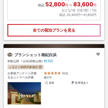
52,800
83,600
税込
円
〜
円
おとな1名 (
2
名1室)｜
1
泊
税込
26,400円〜41,800円
全ての宿泊プランを見る
ブランシェット南紀白浜
地図
和歌山県
白浜(和歌山県)
ふるさと納税対象施設
お客様アンケート評価
93点
るるぶトラベル評価
集計中
温泉
駐車場あり