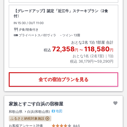
【グレードアップ】認定「近江牛」ステーキプラン〈2食
付〉
IN
チェックイン
15:30
/ OUT
チェックアウト
11:00
夕食/朝食付き
プライベートスパ付ヴィラ －ツイン‐
13畳
おとな
2
名
1
泊
1
部屋 合計
72,358
118,580
税込
円
〜
円
おとな1名 (
2
名1室)｜
1
泊
税込
36,179円〜59,290円
全ての宿泊プランを見る
家族とすごす白浜の宿柳屋
地図
和歌山県
白浜(和歌山県)
ふるさと納税対象施設
お客様アンケート評価
84点