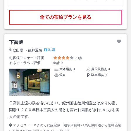
全ての宿泊プランを見る
下御殿
地図
和歌山県
龍神温泉
お客様アンケート評価
81点
るるぶトラベル評価
集計中
大浴場あり
露天風呂あり
温泉
駐車場あり
日高川上流の渓谷沿いにあり、紀州藩主徳川頼宣公ゆかりの宿、
開湯１２００年日本三美人の湯とも言われ素肌がきれいになる美
人の湯です。
アクセス：
ＪＲきのくに線紀伊田辺駅→龍神バス紀伊田辺から龍神温泉
行き約８０分龍神温泉下車→徒歩約５分