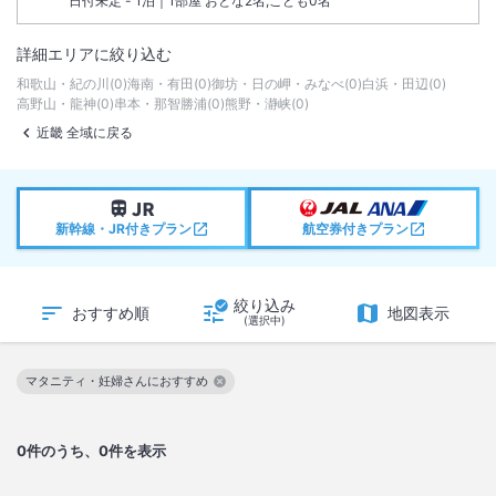
日付未定 - 1泊｜1部屋 おとな2名,こども0名
詳細エリアに絞り込む
和歌山・紀の川
(
0
)
海南・有田
(
0
)
御坊・日の岬・みなべ
(
0
)
白浜・田辺
(
0
)
高野山・龍神
(
0
)
串本・那智勝浦
(
0
)
熊野・瀞峡
(
0
)
近畿 全域に戻る
新幹線・JR付きプラン
航空券付きプラン
絞り込み
おすすめ順
地図表示
(選択中)
マタニティ・妊婦さんにおすすめ
この絞り込み条件を解除
0
件のうち、0件を表示