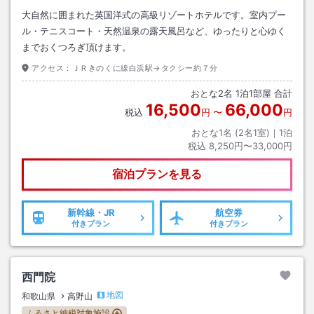
大自然に囲まれた英国洋式の高級リゾートホテルです。室内プー
ル・テニスコート・天然温泉の露天風呂など、ゆったりと心ゆく
までおくつろぎ頂けます。
アクセス：
ＪＲきのくに線白浜駅→タクシー約７分
おとな
2
名
1
泊
1
部屋 合計
16,500
66,000
税込
円
〜
円
おとな1名 (
2
名1室)｜
1
泊
税込
8,250円〜33,000円
宿泊プランを見る
新幹線・JR
航空券
付きプラン
付きプラン
西門院
地図
和歌山県
高野山
ふるさと納税対象施設