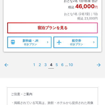
おとな
2
名
1
泊
1
部屋 合計
46,000
税込
円
おとな1名 (
2
名1室)｜
1
泊
税込
23,000円
宿泊プランを見る
新幹線・JR
航空券
付きプラン
付きプラン
1
2
3
4
5
6
...
10
ご注意・ご案内
掲載されている写真は、旅館・ホテルから提供された画像