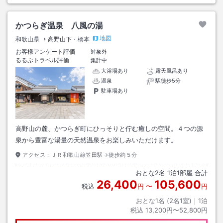
かつらぎ温泉 八風の湯
地図
和歌山県
高野山下・橋本
お客様アンケート評価
対象外
るるぶトラベル評価
集計中
大浴場あり
露天風呂あり
温泉
駅徒歩5分
駐車場あり
高野山の麓、かつらぎ町にひっそりと佇む癒しの空間。４つの源
泉から豊富な湯量の天然温泉をお楽しみいただけます。
アクセス：
ＪＲ和歌山線笠田駅→徒歩約５分
おとな
2
名
1
泊
1
部屋 合計
26,400
105,600
税込
円
〜
円
おとな1名 (
2
名1室)｜
1
泊
税込
13,200円〜52,800円