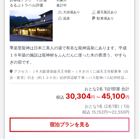
対象外
るるぶトラベル評価
集計中
大浴場あり
露天風呂あり
温泉
駐車場あり
季楽里龍神は日本三美人の湯で有名な龍神温泉にあります。平成
１６年築の施設は龍神材をふんだんに使った木の香漂う、やすら
ぎの宿です。
アクセス：
ＪＲ大阪環状線天王寺駅～ＪＲきのくに線天王寺駅乗車（白
浜・新宮）行き（約１２０分）紀伊田辺駅下車～バス龍神バス紀伊田辺駅
乗車（龍神温泉）行き（約８０分）季楽里前駅下車～徒歩（約０分）
おとな
2
名
1
泊
1
部屋 合計
30,304
45,100
税込
円
〜
円
おとな1名 (
2
名1室)｜
1
泊
税込
15,152円〜22,550円
宿泊プランを見る