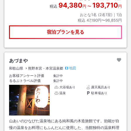
94,380
193,710
税込
円
〜
円
おとな1名 (
2
名1室)｜
1
泊
税込
47,190円〜96,855円
宿泊プランを見る
あづまや
地図
和歌山県
熊野本宮・本宮温泉郷
お客様アンケート評価
集計中
るるぶトラベル評価
集計中
大浴場あり
露天風呂あり
温泉
駐車場あり
山あいのひなびた温泉地にある純和風の木造旅館です。効能が自
慢の温泉をお料理にもふんだんに使用した、当館独特の温泉料理