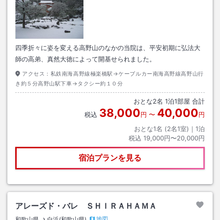
四季折々に姿を変える高野山のなかの当院は、平安初期に弘法大
師の高弟、真然大徳によって開基せられました。
アクセス：
私鉄南海高野線極楽橋駅→ケーブルカー南海高野線高野山行
き約５分高野山駅下車→タクシー約１０分
おとな
2
名
1
泊
1
部屋 合計
38,000
40,000
税込
円
〜
円
おとな1名 (
2
名1室)｜
1
泊
税込
19,000円〜20,000円
宿泊プランを見る
アレーズド・バレ ＳＨＩＲＡＨＡＭＡ
地図
和歌山県
白浜(和歌山県)