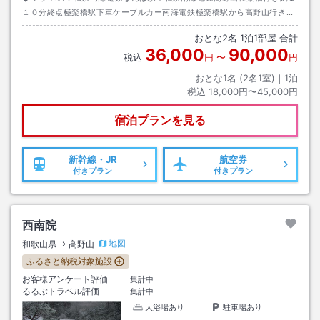
１０分終点極楽橋駅下車ケーブルカー南海電鉄極楽橋駅から高野山行き約
５分高野山駅下車→南海バス奥之院行き千手院橋停留所下車→徒歩５分も
おとな
2
名
1
泊
1
部屋 合計
しくは大門南行き金剛峯寺前下車徒歩１分
36,000
90,000
税込
円
〜
円
おとな1名 (
2
名1室)｜
1
泊
税込
18,000円〜45,000円
宿泊プランを見る
新幹線・JR
航空券
付きプラン
付きプラン
西南院
地図
和歌山県
高野山
ふるさと納税対象施設
お客様アンケート評価
集計中
るるぶトラベル評価
集計中
大浴場あり
駐車場あり