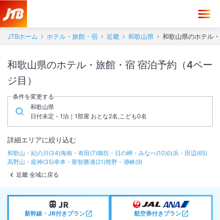
JTBホーム
ホテル・旅館・宿
近畿
和歌山県
和歌山県のホテル・旅
和歌山県のホテル・旅館・宿 宿泊予約（4ペー
ジ目）
条件を変更する
和歌山県
日付未定 - 1泊｜1部屋 おとな2名,こども0名
詳細エリアに絞り込む
和歌山・紀の川
(
34
)
海南・有田
(
7
)
御坊・日の岬・みなべ
(
10
)
白浜・田辺
(
65
)
高野山・龍神
(
35
)
串本・那智勝浦
(
21
)
熊野・瀞峡
(
9
)
近畿 全域に戻る
新幹線・JR付きプラン
航空券付きプラン