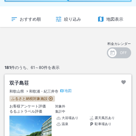
おすすめ順
絞り込み
地図表示
料金カレンダー
181
件のうち、
61～80
件を表示
双子島荘
地図
和歌山県
和歌浦・紀三井寺
ふるさと納税対象施設
お客様アンケート評価
対象外
るるぶトラベル評価
集計中
大浴場あり
露天風呂あり
温泉
駐車場あり