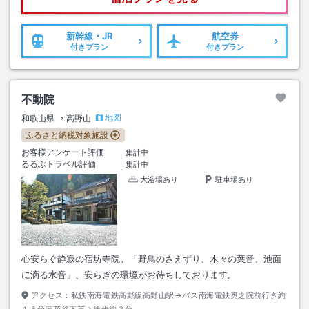
新幹線・JR
航空券
付きプラン
付きプラン
不動院
地図
和歌山県
高野山
ふるさと納税対象施設
お客様アンケート評価
集計中
るるぶトラベル評価
集計中
大浴場あり
駐車場あり
心安らぐ静寂の宿坊寺院。「野鳥のさえずり、木々の葉音、池面
に滴る水音」、安らぎの環境がお待ちしております。
アクセス：
私鉄南海電鉄高野線高野山駅→バス南海電鉄奥之院前行き約