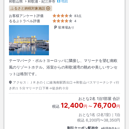
地図
和歌山県
和歌浦・紀三井寺
ふるさと納税対象施設
お客様アンケート評価
83点
るるぶトラベル評価
4
駐車場あり
テーマパーク・ポルトヨーロッパに隣接し、マリーナを望む南欧
風のリゾートホテル。浴室からの和歌浦湾の眺めや美しいサンセ
ットは格別です。
アクセス：
ＪＲきのくに線海南駅西出口→和歌山バスマリーナシティ行
き約１５分マリーナ口下車→徒歩約０分
おとな
2
名
1
泊
1
部屋 合計
12,400
76,700
税込
円
〜
円
おとな1名 (
2
名1室)｜
1
泊
税込
6,200円〜38,350円
割引クーポン配布中
※利用条件あり