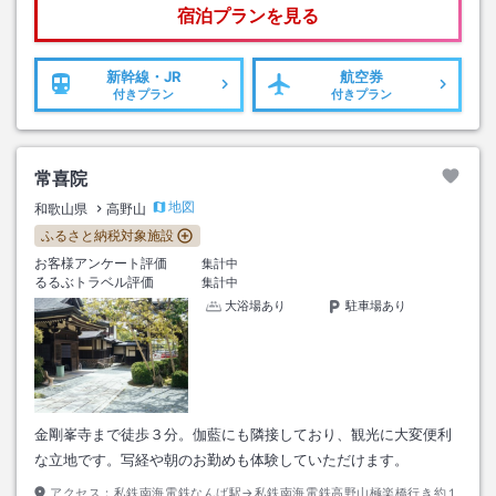
宿泊プランを見る
新幹線・JR
航空券
付きプラン
付きプラン
常喜院
地図
和歌山県
高野山
ふるさと納税対象施設
お客様アンケート評価
集計中
るるぶトラベル評価
集計中
大浴場あり
駐車場あり
金剛峯寺まで徒歩３分。伽藍にも隣接しており、観光に大変便利
な立地です。写経や朝のお勤めも体験していただけます。
アクセス：
私鉄南海電鉄なんば駅→私鉄南海電鉄高野山極楽橋行き約１