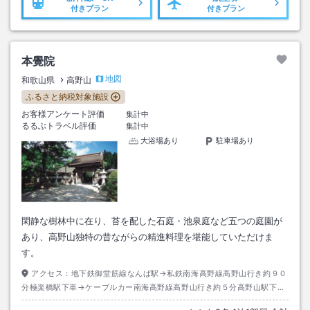
付きプラン
付きプラン
本覺院
地図
和歌山県
高野山
ふるさと納税対象施設
お客様アンケート評価
集計中
るるぶトラベル評価
集計中
大浴場あり
駐車場あり
閑静な樹林中に在り、苔を配した石庭・池泉庭など五つの庭園が
あり、高野山独特の昔ながらの精進料理を堪能していただけま
す。
アクセス：
地下鉄御堂筋線なんば駅→私鉄南海高野線高野山行き約９０
分極楽橋駅下車→ケーブルカー南海高野線高野山行き約５分高野山駅下車
→バス奥の院前又は大門行き約１０分高野警察前下車→徒歩約３分