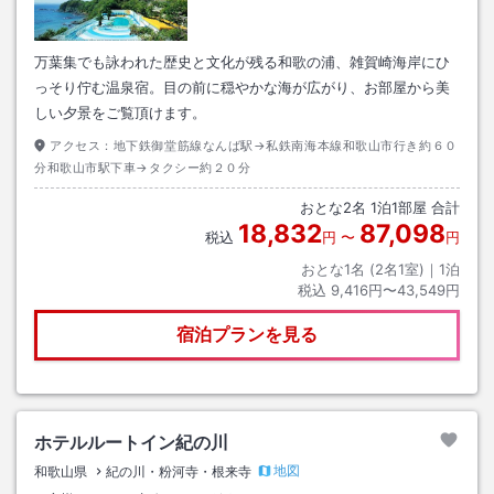
万葉集でも詠われた歴史と文化が残る和歌の浦、雑賀崎海岸にひ
っそり佇む温泉宿。目の前に穏やかな海が広がり、お部屋から美
しい夕景をご覧頂けます。
アクセス：
地下鉄御堂筋線なんば駅→私鉄南海本線和歌山市行き約６０
分和歌山市駅下車→タクシー約２０分
おとな
2
名
1
泊
1
部屋 合計
18,832
87,098
税込
円
〜
円
おとな1名 (
2
名1室)｜
1
泊
税込
9,416円〜43,549円
宿泊プランを見る
ホテルルートイン紀の川
地図
和歌山県
紀の川・粉河寺・根来寺