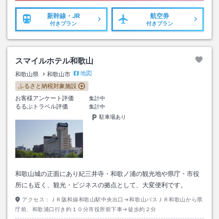
新幹線・JR
航空券
付きプラン
付きプラン
スマイルホテル和歌山
地図
和歌山県
和歌山市
ふるさと納税対象施設
お客様アンケート評価
集計中
るるぶトラベル評価
集計中
駐車場あり
和歌山城の正面にあり紀三井寺・和歌ノ浦の観光地や県庁・市役
所にも近く、観光・ビジネスの拠点として、大変便利です。
アクセス：
ＪＲ阪和線和歌山駅中央出口→和歌山バスＪＲ和歌山から県
庁前、和歌浦口行き約１０分市役所前下車→徒歩約２分