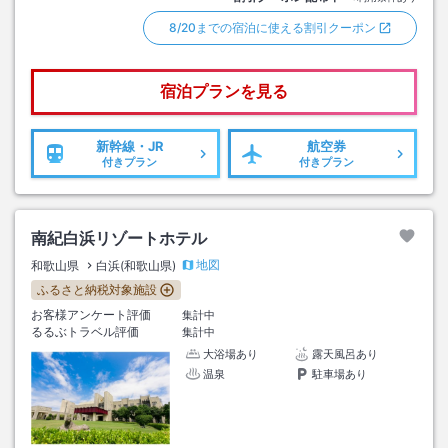
8/20までの宿泊に使える割引クーポン
宿泊プランを見る
新幹線・JR
航空券
付きプラン
付きプラン
南紀白浜リゾートホテル
地図
和歌山県
白浜(和歌山県)
ふるさと納税対象施設
お客様アンケート評価
集計中
るるぶトラベル評価
集計中
大浴場あり
露天風呂あり
温泉
駐車場あり