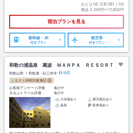
おとな1名 (
2
名1室)｜
1
泊
税込
5,350円〜17,850円
宿泊プランを見る
新幹線・JR
航空券
付きプラン
付きプラン
和歌の浦温泉 萬波 ＭＡＮＰＡ ＲＥＳＯＲＴ
地図
和歌山県
和歌浦・紀三井寺
ふるさと納税対象施設
お客様アンケート評価
集計中
るるぶトラベル評価
集計中
大浴場あり
露天風呂あり
温泉
駐車場あり