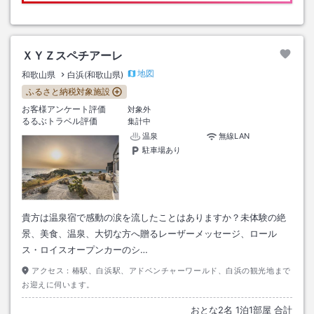
ＸＹＺスペチアーレ
地図
和歌山県
白浜(和歌山県)
ふるさと納税対象施設
お客様アンケート評価
対象外
るるぶトラベル評価
集計中
温泉
無線LAN
駐車場あり
貴方は温泉宿で感動の涙を流したことはありますか？未体験の絶
景、美食、温泉、大切な方へ贈るレーザーメッセージ、ロール
ス・ロイスオープンカーのシ…
アクセス：
椿駅、白浜駅、アドベンチャーワールド、白浜の観光地まで
お迎えに伺います。
おとな
2
名
1
泊
1
部屋 合計