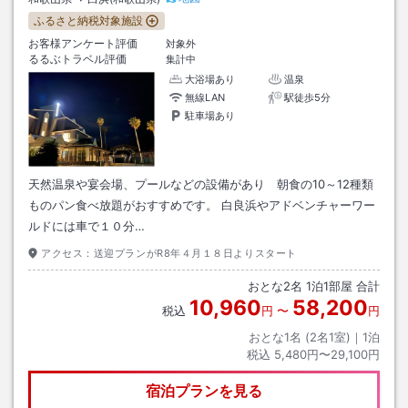
ふるさと納税対象施設
お客様アンケート評価
対象外
るるぶトラベル評価
集計中
大浴場あり
温泉
無線LAN
駅徒歩5分
駐車場あり
天然温泉や宴会場、プールなどの設備があり 朝食の10～12種類
ものパン食べ放題がおすすめです。 白良浜やアドベンチャーワー
ルドには車で１０分…
アクセス：
送迎プランがR8年４月１８日よりスタート
おとな
2
名
1
泊
1
部屋 合計
10,960
58,200
税込
円
〜
円
おとな1名 (
2
名1室)｜
1
泊
税込
5,480円〜29,100円
宿泊プランを見る