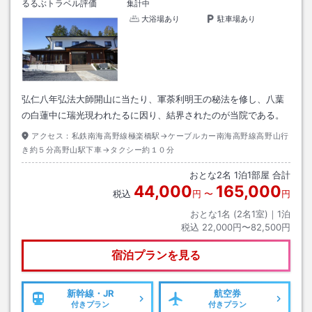
るるぶトラベル評価
集計中
大浴場あり
駐車場あり
弘仁八年弘法大師開山に当たり、軍荼利明王の秘法を修し、八葉
の白蓮中に瑞光現われたるに因り、結界されたのが当院である。
アクセス：
私鉄南海高野線極楽橋駅→ケーブルカー南海高野線高野山行
き約５分高野山駅下車→タクシー約１０分
おとな
2
名
1
泊
1
部屋 合計
44,000
165,000
税込
円
〜
円
おとな1名 (
2
名1室)｜
1
泊
税込
22,000円〜82,500円
宿泊プランを見る
新幹線・JR
航空券
付きプラン
付きプラン