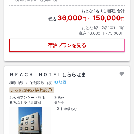
１５分蓮花谷下車→徒歩約３分
おとな
2
名
1
泊
1
部屋 合計
36,000
150,000
税込
円
〜
円
おとな1名 (
2
名1室)｜
1
泊
税込
18,000円〜75,000円
宿泊プランを見る
ＢＥＡＣＨ ＨＯＴＥＬしららはま
地図
和歌山県
白浜(和歌山県)
ふるさと納税対象施設
お客様アンケート評価
対象外
るるぶトラベル評価
集計中
駐車場あり