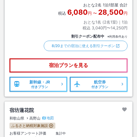
おとな
2
名
1
泊
1
部屋 合計
6,080
28,500
税込
円
〜
円
おとな1名 (
2
名1室)｜
1
泊
税込
3,040円〜14,250円
割引クーポン配布中
※利用条件あり
8/20までの宿泊に使える割引クーポン
宿泊プランを見る
新幹線・JR
航空券
付きプラン
付きプラン
宿坊蓮花院
地図
和歌山県
高野山
ふるさと納税対象施設
お客様アンケート評価
集計中