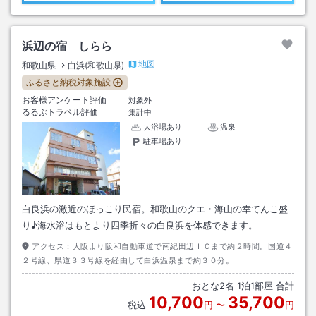
浜辺の宿 しらら
地図
和歌山県
白浜(和歌山県)
ふるさと納税対象施設
お客様アンケート評価
対象外
るるぶトラベル評価
集計中
大浴場あり
温泉
駐車場あり
白良浜の激近のほっこり民宿。和歌山のクエ・海山の幸てんこ盛
り♪海水浴はもとより四季折々の白良浜を体感できます。
アクセス：
大阪より阪和自動車道で南紀田辺ＩＣまで約２時間。国道４
２号線、県道３３号線を経由して白浜温泉まで約３０分。
おとな
2
名
1
泊
1
部屋 合計
10,700
35,700
税込
円
〜
円