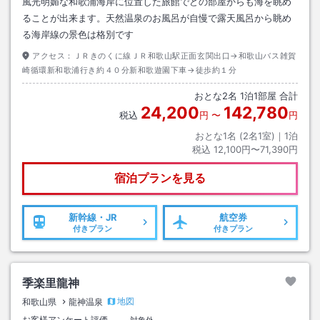
風光明媚な和歌浦海岸に位置した旅館でどの部屋からも海を眺め
ることが出来ます。天然温泉のお風呂が自慢で露天風呂から眺め
る海岸線の景色は格別です
アクセス：
ＪＲきのくに線ＪＲ和歌山駅正面玄関出口→和歌山バス雑賀
崎循環新和歌浦行き約４０分新和歌遊園下車→徒歩約１分
おとな
2
名
1
泊
1
部屋 合計
24,200
142,780
税込
円
〜
円
おとな1名 (
2
名1室)｜
1
泊
税込
12,100円〜71,390円
宿泊プランを見る
新幹線・JR
航空券
付きプラン
付きプラン
季楽里龍神
地図
和歌山県
龍神温泉
お客様アンケート評価