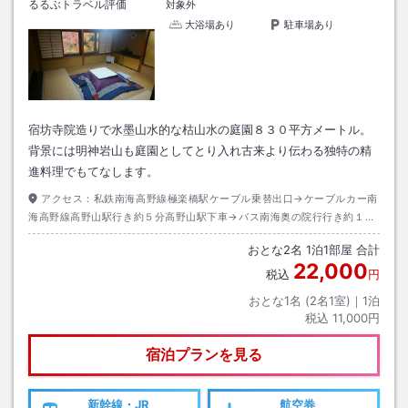
るるぶトラベル評価
対象外
大浴場あり
駐車場あり
宿坊寺院造りで水墨山水的な枯山水の庭園８３０平方メートル。
背景には明神岩山も庭園としてとり入れ古来より伝わる独特の精
進料理でもてなします。
アクセス：
私鉄南海高野線極楽橋駅ケーブル乗替出口→ケーブルカー南
海高野線高野山駅行き約５分高野山駅下車→バス南海奥の院行行き約１５
分千手院下車→徒歩約１０分
おとな
2
名
1
泊
1
部屋 合計
22,000
税込
円
おとな1名 (
2
名1室)｜
1
泊
税込
11,000円
宿泊プランを見る
新幹線・JR
航空券