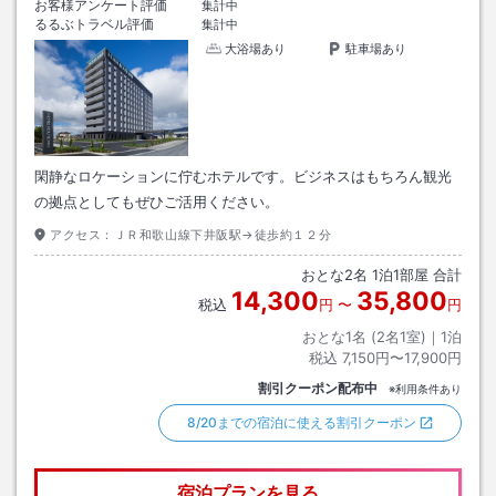
お客様アンケート評価
集計中
るるぶトラベル評価
集計中
大浴場あり
駐車場あり
閑静なロケーションに佇むホテルです。ビジネスはもちろん観光
の拠点としてもぜひご活用ください。
アクセス：
ＪＲ和歌山線下井阪駅→徒歩約１２分
おとな
2
名
1
泊
1
部屋 合計
14,300
35,800
税込
円
〜
円
おとな1名 (
2
名1室)｜
1
泊
税込
7,150円〜17,900円
割引クーポン配布中
※利用条件あり
8/20までの宿泊に使える割引クーポン
宿泊プランを見る