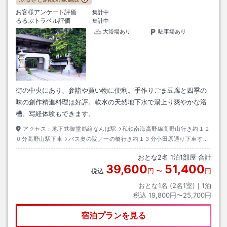
お客様アンケート評価
集計中
るるぶトラベル評価
集計中
大浴場あり
駐車場あり
街の中央にあり、参詣や買い物に便利。手作りごま豆腐と四季の
味の創作精進料理は好評。軟水の天然地下水で湯上り爽やかな浴
槽。写経体験もできます。
アクセス：
地下鉄御堂筋線なんば駅→私鉄南海高野線高野山行き約１２
０分高野山駅下車→バス奥の院／一の橋行き約１３分小田原通り下車すぐ
前出口→徒歩約１分
おとな
2
名
1
泊
1
部屋 合計
39,600
51,400
税込
円
〜
円
おとな1名 (
2
名1室)｜
1
泊
税込
19,800円〜25,700円
宿泊プランを見る