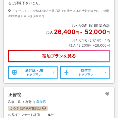
をご賞味下さいませ。
アクセス：
ＪＲ紀勢本線紀伊田辺駅→龍神バス本宮大社行き約９０分湯
の峰温泉下車→徒歩約０分
おとな
2
名
1
泊
1
部屋 合計
26,400
52,000
税込
円
〜
円
おとな1名 (
2
名1室)｜
1
泊
税込
13,200円〜26,000円
宿泊プランを見る
新幹線・JR
航空券
付きプラン
付きプラン
正智院
地図
和歌山県
高野山
ふるさと納税対象施設
お客様アンケート評価
集計中