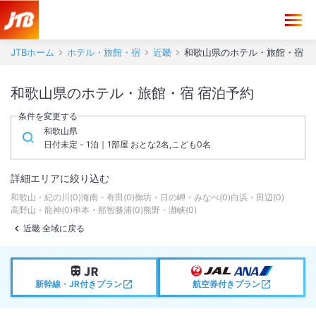
JTBホーム
ホテル・旅館・宿
近畿
和歌山県のホテル・旅館・宿
和歌山県のホテル・旅館・宿 宿泊予約
条件を変更する
和歌山県
日付未定 - 1泊｜1部屋 おとな2名,こども0名
詳細エリアに絞り込む
和歌山・紀の川
(
0
)
海南・有田
(
0
)
御坊・日の岬・みなべ
(
0
)
白浜・田辺
(
0
)
高野山・龍神
(
0
)
串本・那智勝浦
(
0
)
熊野・瀞峡
(
0
)
近畿 全域に戻る
新幹線・JR付きプラン
航空券付きプラン