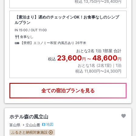
税込
13,750円〜26,400円
【素泊まり】遅めのチェックインOK！お食事なしのシンプ
ルプラン
IN
チェックイン
15:00
/ OUT
チェックアウト
11:00
食事なし
【禁煙】エコノミー和室 内風呂あり
26平米
おとな
2
名
1
泊
1
部屋 合計
23,600
48,600
税込
円
〜
円
おとな1名 (
2
名1室)｜
1
泊
税込
11,800円〜24,300円
全ての宿泊プランを見る
ホテル森の風立山
地図
富山県
立山山麓
ふるさと納税対象施設