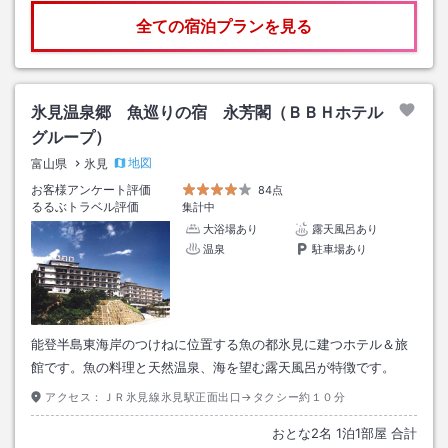
全ての宿泊プランを見る
氷見温泉郷 魚巡りの宿 永芳閣（ＢＢＨホテル
グループ）
地図
富山県
氷見
お客様アンケート評価
84点
るるぶトラベル評価
集計中
大浴場あり
露天風呂あり
温泉
駐車場あり
能登半島東海岸のつけねに位置する魚の都氷見に建つホテル＆旅
館です。魚の料理と天然温泉、海を望む露天風呂が特徴です。
アクセス：
ＪＲ氷見線氷見駅正面出口→タクシー約１０分
おとな
2
名
1
泊
1
部屋 合計