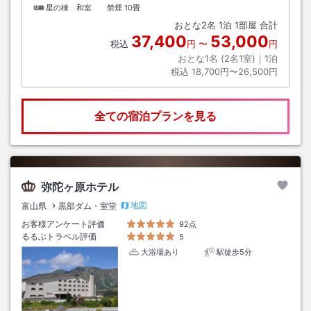
星の棟 和室 禁煙
10畳
おとな
2
名
1
泊
1
部屋 合計
37,400
53,000
税込
円
〜
円
おとな1名 (
2
名1室)｜
1
泊
税込
18,700円〜26,500円
全ての宿泊プランを見る
弥陀ヶ原ホテル
地図
富山県
黒部ダム・室堂
お客様アンケート評価
92点
るるぶトラベル評価
5
大浴場あり
駅徒歩5分