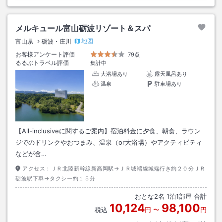
メルキュール富山砺波リゾート＆スパ
地図
富山県
砺波・庄川
お客様アンケート評価
79点
るるぶトラベル評価
集計中
大浴場あり
露天風呂あり
温泉
駐車場あり
【All-inclusiveに関するご案内】宿泊料金に夕食、朝食、ラウン
ジでのドリンクやおつまみ、温泉（or大浴場）やアクティビティ
などが含…
アクセス：
ＪＲ北陸新幹線新高岡駅→ＪＲ城端線城端行き約２０分ＪＲ
砺波駅下車→タクシー約１５分
おとな
2
名
1
泊
1
部屋 合計
10,124
98,100
税込
円
〜
円