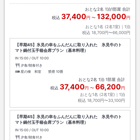
おとな
2
名
1
泊
1
部屋 合計
37,400
132,000
税込
円
〜
円
おとな1名 (
2
名1室)｜
1
泊
税込
18,700円〜66,000円
【早期45】氷見の幸をふんだんに取り入れた 氷見牛のト
マト鍋付玉手箱会席プラン（基本料理）
IN
チェックイン
15:00
/ OUT
チェックアウト
10:00
夕食/朝食付き
星の棟 和室 禁煙
10畳
おとな
2
名
1
泊
1
部屋 合計
37,400
66,200
税込
円
〜
円
おとな1名 (
2
名1室)｜
1
泊
税込
18,700円〜33,100円
【早期45】氷見の幸をふんだんに取り入れた 氷見牛のト
マト鍋付玉手箱会席プラン（基本料理）
IN
チェックイン
15:00
/ OUT
チェックアウト
10:00
夕食/朝食付き