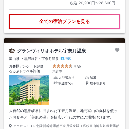
税込
20,900円〜28,600円
全ての宿泊プランを見る
グランヴィリオホテル宇奈月温泉
地図
富山県
黒部峡谷・宇奈月温泉
お客様アンケート評価
87点
るるぶトラベル評価
集計中
大浴場あり
温泉
駅徒歩5分
駐車場あり
大自然の黒部峡谷に囲まれた宇奈月温泉。地元富山の食材を使っ
たお食事と「美肌の湯」を幅広い年代の方にご堪能頂けます。
アクセス：
ＪＲ北陸新幹線黒部宇奈月温泉駅→私鉄富山地方鉄道新黒部