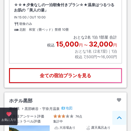
☆☆★夕食なしの一泊朝食付きプラン☆★温泉はつるつる
お肌の「美人の湯」
IN
チェックイン
15:00
/ OUT
チェックアウト
10:00
朝食のみ
北館 和室（畳ベッド）禁煙
10畳
おとな
2
名
1
泊
1
部屋 合計
15,000
32,000
税込
円
〜
円
おとな1名 (
2
名1室)｜
1
泊
税込
7,500円〜16,000円
全ての宿泊プランを見る
ホテル黒部
地図
富山県
黒部峡谷・宇奈月温泉
お客様アンケート評価
74点
ペー
お気に入り
るるぶトラベル評価
集計中
大浴場あり
露天風呂あり