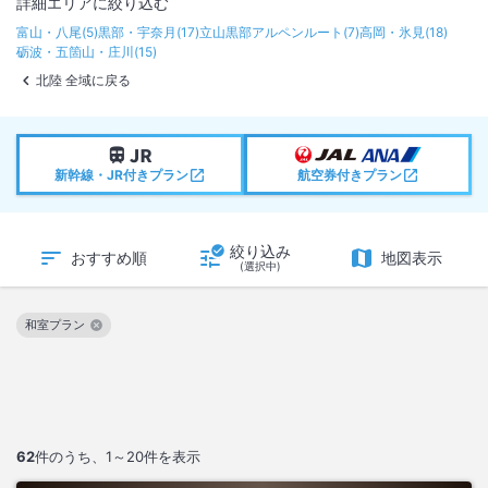
詳細エリアに絞り込む
富山・八尾
(
5
)
黒部・宇奈月
(
17
)
立山黒部アルペンルート
(
7
)
高岡・氷見
(
18
)
砺波・五箇山・庄川
(
15
)
北陸 全域に戻る
新幹線・JR付きプラン
航空券付きプラン
絞り込み
おすすめ順
地図表示
(選択中)
和室プラン
この絞り込み条件を解除
62
件のうち、
1～20
件を表示