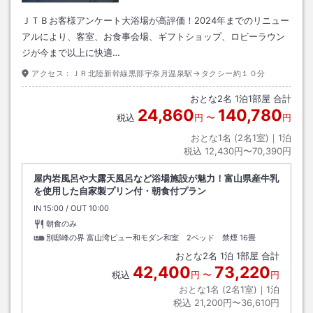
ＪＴＢお客様アンケート大浴場が高評価！2024年までのリニュー
アルにより、客室、お食事会場、ギフトショップ、ロビーラウン
ジが今まで以上に快適…
アクセス：
ＪＲ北陸新幹線黒部宇奈月温泉駅→タクシー約１０分
おとな
2
名
1
泊
1
部屋 合計
24,860
140,780
税込
円
〜
円
おとな1名 (
2
名1室)｜
1
泊
税込
12,430円〜70,390円
屋内岩風呂や大露天風呂など浴場施設が魅力！富山県産牛乳
を使用した自家製プリン付・朝食付プラン
IN
チェックイン
15:00
/ OUT
チェックアウト
10:00
朝食のみ
別邸峰の界 富山湾ビュー和モダン和室 2ベッド 禁煙
16畳
おとな
2
名
1
泊
1
部屋 合計
42,400
73,220
税込
円
〜
円
おとな1名 (
2
名1室)｜
1
泊
税込
21,200円〜36,610円