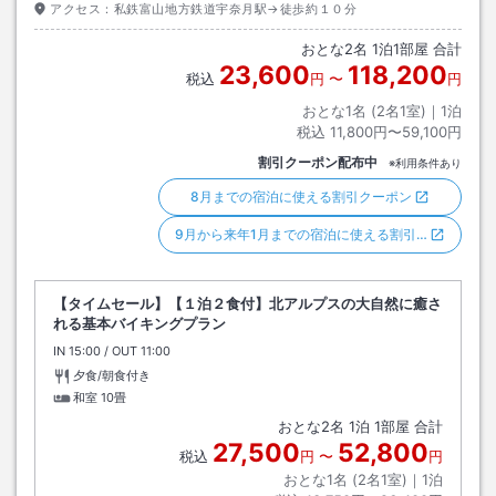
アクセス：
私鉄富山地方鉄道宇奈月駅→徒歩約１０分
おとな
2
名
1
泊
1
部屋 合計
23,600
118,200
税込
円
〜
円
おとな1名 (
2
名1室)｜
1
泊
税込
11,800円〜59,100円
割引クーポン配布中
※利用条件あり
8月までの宿泊に使える割引クーポン
9月から来年1月までの宿泊に使える割引…
【タイムセール】【１泊２食付】北アルプスの大自然に癒さ
れる基本バイキングプラン
IN
チェックイン
15:00
/ OUT
チェックアウト
11:00
夕食/朝食付き
和室
10畳
おとな
2
名
1
泊
1
部屋 合計
27,500
52,800
税込
円
〜
円
おとな1名 (
2
名1室)｜
1
泊