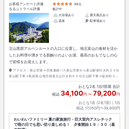
お客様アンケート評価
88点
るるぶトラベル評価
集計中
大浴場あり
露天風呂あり
温泉
駐車場あり
立山黒部アルペンルートの入口に位置し、地元富山の食材を活か
したお料理や湧きでる肌触りのよいお湯、最高のおもてなしの心
で皆様をお迎えします。
アクセス：
富山空港→空港連絡バス富山空港から富山駅前行き約２０分
富山駅下車→私鉄富山地方鉄道立山行き約６０分立山駅下車→徒歩約３０
分
おとな
2
名
1
泊
1
部屋 合計
34,100
79,200
税込
円
〜
円
おとな1名 (
2
名1室)｜
1
泊
税込
17,050円〜39,600円
わいわいファミリー 夏の家族旅行・巨大室内アスレチック
で雨の日でも思い切り楽しめる！ 夕食開始１９：３０（基