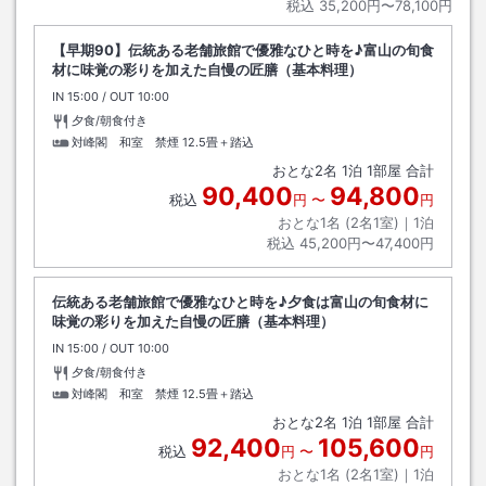
税込
35,200円〜78,100円
【早期90】伝統ある老舗旅館で優雅なひと時を♪富山の旬食
材に味覚の彩りを加えた自慢の匠膳（基本料理）
IN
チェックイン
15:00
/ OUT
チェックアウト
10:00
夕食/朝食付き
対峰閣 和室 禁煙
12.5畳＋踏込
おとな
2
名
1
泊
1
部屋 合計
90,400
94,800
税込
円
〜
円
おとな1名 (
2
名1室)｜
1
泊
税込
45,200円〜47,400円
伝統ある老舗旅館で優雅なひと時を♪夕食は富山の旬食材に
味覚の彩りを加えた自慢の匠膳（基本料理）
IN
チェックイン
15:00
/ OUT
チェックアウト
10:00
夕食/朝食付き
対峰閣 和室 禁煙
12.5畳＋踏込
おとな
2
名
1
泊
1
部屋 合計
92,400
105,600
税込
円
〜
円
おとな1名 (
2
名1室)｜
1
泊