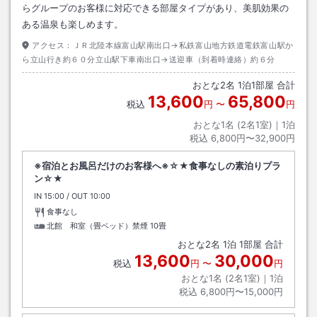
らグループのお客様に対応できる部屋タイプがあり、美肌効果の
ある温泉も楽しめます。
アクセス：
ＪＲ北陸本線富山駅南出口→私鉄富山地方鉄道電鉄富山駅か
ら立山行き約６０分立山駅下車南出口→送迎車（到着時連絡）約６分
おとな
2
名
1
泊
1
部屋 合計
13,600
65,800
税込
円
〜
円
おとな1名 (
2
名1室)｜
1
泊
税込
6,800円〜32,900円
※宿泊とお風呂だけのお客様へ※☆★食事なしの素泊りプラ
ン☆★
IN
チェックイン
15:00
/ OUT
チェックアウト
10:00
食事なし
北館 和室（畳ベッド）禁煙
10畳
おとな
2
名
1
泊
1
部屋 合計
13,600
30,000
税込
円
〜
円
おとな1名 (
2
名1室)｜
1
泊
税込
6,800円〜15,000円