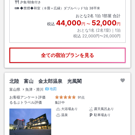
夕食/朝食付き
◆禁煙◆和室（８畳＋広縁）ダブルベッド1台
38平米
おとな
2
名
1
泊
1
部屋 合計
44,000
52,000
税込
円
〜
円
おとな1名 (
2
名1室)｜
1
泊
税込
22,000円〜26,000円
全ての宿泊プランを見る
北陸 富山 金太郎温泉 光風閣
地図
富山県
魚津・滑川
お客様アンケート評価
91点
るるぶトラベル評価
集計中
大浴場あり
露天風呂あり
温泉
駐車場あり