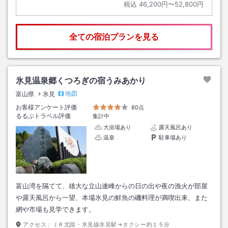
税込
46,200円〜52,800円
全ての宿泊プランを見る
氷見温泉郷くつろぎの宿うみあかり
地図
富山県
氷見
お客様アンケート評価
80点
るるぶトラベル評価
集計中
大浴場あり
露天風呂あり
温泉
駐車場あり
富山湾を隔てて、雄大な立山連峰からの日の出や夜の漁火が部屋
や露天風呂から一望、本場氷見の鮮魚の磯料理が満喫出来、また
網や市場も見学できます。
アクセス：
ＪＲ北陸・氷見線氷見駅→タクシー約１５分