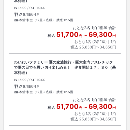
本料理）
IN
チェックイン
15:00
/ OUT
チェックアウト
10:00
夕食/朝食付き
本館 和室（12畳＋広縁） 禁煙
12.5畳
おとな
2
名
1
泊
1
部屋 合計
51,700
69,300
税込
円
〜
円
おとな1名 (
2
名1室)｜
1
泊
税込
25,850円〜34,650円
わいわいファミリー 夏の家族旅行・巨大室内アスレチック
で雨の日でも思い切り楽しめる！ 夕食開始１７：３０（基
本料理）
IN
チェックイン
15:00
/ OUT
チェックアウト
10:00
夕食/朝食付き
本館 和室（12畳＋広縁） 禁煙
12.5畳
おとな
2
名
1
泊
1
部屋 合計
51,700
69,300
税込
円
〜
円
おとな1名 (
2
名1室)｜
1
泊
税込
25,850円〜34,650円