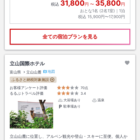
31,800
35,800
税込
円
〜
円
おとな1名 (
2
名1室)｜
1
泊
税込
15,900円〜17,900円
全ての宿泊プランを見る
立山国際ホテル
地図
富山県
立山山麓
ふるさと納税対象施設
お客様アンケート評価
70点
るるぶトラベル評価
3.4
大浴場あり
温泉
駐車場あり
立山山麓に位置し、アルペン観光や登山・スキーに至便。個人か