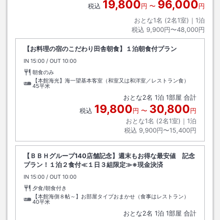
19,800
96,000
税込
円
〜
円
おとな1名 (
2
名1室)｜
1
泊
税込
9,900円〜48,000円
【お料理の宿のこだわり田舎朝食】１泊朝食付プラン
IN
チェックイン
15:00
/ OUT
チェックアウト
10:00
朝食のみ
【本館海光】海一望基本客室（和室又は和洋室／レストラン食）
45平米
おとな
2
名
1
泊
1
部屋 合計
19,800
30,800
税込
円
〜
円
おとな1名 (
2
名1室)｜
1
泊
税込
9,900円〜15,400円
【ＢＢＨグループ140店舗記念】週末もお得な最安値 記念
プラン！１泊２食付≪１日３組限定≫※現金決済
IN
チェックイン
15:00
/ OUT
チェックアウト
10:00
夕食/朝食付き
【本館海側８帖～】お部屋タイプおまかせ（食事はレストラン）
40平米
おとな
2
名
1
泊
1
部屋 合計