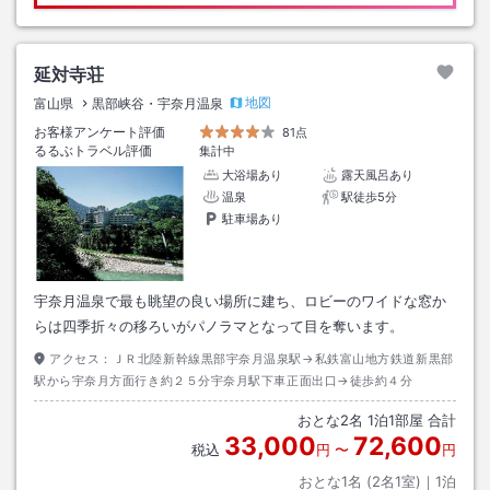
延対寺荘
地図
富山県
黒部峡谷・宇奈月温泉
お客様アンケート評価
81点
るるぶトラベル評価
集計中
大浴場あり
露天風呂あり
温泉
駅徒歩5分
駐車場あり
宇奈月温泉で最も眺望の良い場所に建ち、ロビーのワイドな窓か
らは四季折々の移ろいがパノラマとなって目を奪います。
アクセス：
ＪＲ北陸新幹線黒部宇奈月温泉駅→私鉄富山地方鉄道新黒部
駅から宇奈月方面行き約２５分宇奈月駅下車正面出口→徒歩約４分
おとな
2
名
1
泊
1
部屋 合計
33,000
72,600
税込
円
〜
円
おとな1名 (
2
名1室)｜
1
泊