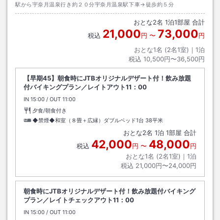
駅から宇奈月温泉行き約２０分宇奈月温泉駅下車→徒歩約５分
おとな
2
名
1
泊
1
部屋 合計
21,000
73,000
税込
円
〜
円
おとな1名 (
2
名1室)｜
1
泊
税込
10,500円〜36,500円
【早期45】朝食時にJTBオリジナルデザート付！飲み放題
付バイキングプラン／レイトアウト11：00
IN
チェックイン
15:00
/ OUT
チェックアウト
11:00
夕食/朝食付き
◆禁煙◆和室（８畳＋広縁）ダブルベッド1台
38平米
おとな
2
名
1
泊
1
部屋 合計
42,000
48,000
税込
円
〜
円
おとな1名 (
2
名1室)｜
1
泊
税込
21,000円〜24,000円
朝食時にJTBオリジナルデザート付！飲み放題付バイキング
プラン／レイトチェックアウト11：00
IN
チェックイン
15:00
/ OUT
チェックアウト
11:00