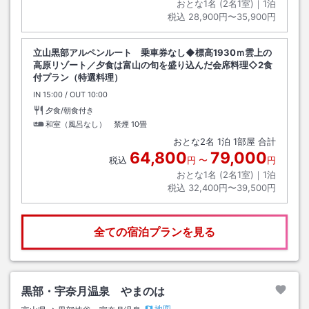
おとな1名 (
2
名1室)｜
1
泊
税込
28,900円〜35,900円
立山黒部アルペンルート 乗車券なし◆標高1930ｍ雲上の
高原リゾート／夕食は富山の旬を盛り込んだ会席料理◇2食
付プラン（特選料理）
IN
チェックイン
15:00
/ OUT
チェックアウト
10:00
夕食/朝食付き
和室（風呂なし） 禁煙
10畳
おとな
2
名
1
泊
1
部屋 合計
64,800
79,000
税込
円
〜
円
おとな1名 (
2
名1室)｜
1
泊
税込
32,400円〜39,500円
全ての宿泊プランを見る
黒部・宇奈月温泉 やまのは
地図