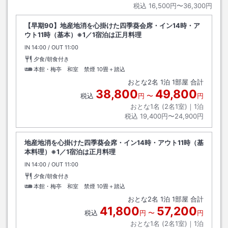
税込
16,500円〜36,300円
【早期90】地産地消を心掛けた四季葵会席・イン14時・ア
ウト11時（基本）※1／1宿泊は正月料理
IN
チェックイン
14:00
/ OUT
チェックアウト
11:00
夕食/朝食付き
本館・梅亭 和室 禁煙
10畳＋踏込
おとな
2
名
1
泊
1
部屋 合計
38,800
49,800
税込
円
〜
円
おとな1名 (
2
名1室)｜
1
泊
税込
19,400円〜24,900円
地産地消を心掛けた四季葵会席・イン14時・アウト11時（基
本料理）※1／1宿泊は正月料理
IN
チェックイン
14:00
/ OUT
チェックアウト
11:00
夕食/朝食付き
本館・梅亭 和室 禁煙
10畳＋踏込
おとな
2
名
1
泊
1
部屋 合計
41,800
57,200
税込
円
〜
円
おとな1名 (
2
名1室)｜
1
泊