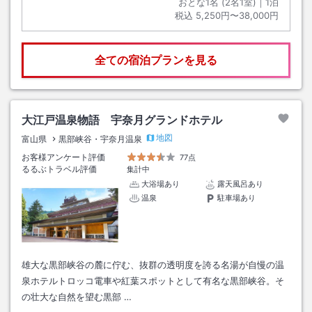
おとな1名 (
2
名1室)｜
1
泊
税込
5,250円〜38,000円
全ての宿泊プランを見る
大江戸温泉物語 宇奈月グランドホテル
地図
富山県
黒部峡谷・宇奈月温泉
お客様アンケート評価
77点
るるぶトラベル評価
集計中
大浴場あり
露天風呂あり
温泉
駐車場あり
雄大な黒部峡谷の麓に佇む、抜群の透明度を誇る名湯が自慢の温
泉ホテルトロッコ電車や紅葉スポットとして有名な黒部峡谷。そ
の壮大な自然を望む黒部 …