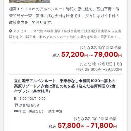
標高１９３０ｍのアルペンルート弥陀ヶ原に建ち、富山平野・能
登半島が一望、雲海に沈む夕日は圧巻です。夕方にはガイド付の
散策案内をしております。
アクセス：
ＪＲ北陸本線富山駅→私鉄富山地方鉄道電鉄富山駅から立山
駅行き立山駅下車→私鉄アルペンルート弥陀ヶ原行き弥陀ヶ原駅下車→徒
歩約２分
おとな
2
名
1
泊
1
部屋 合計
57,200
79,000
税込
円
〜
円
おとな1名 (
2
名1室)｜
1
泊
税込
28,600円〜39,500円
立山黒部アルペンルート 乗車券なし◆標高1930ｍ雲上の
高原リゾート／夕食は富山の旬を盛り込んだ会席料理◇2食
付プラン（基本料理）
IN
チェックイン
15:00
/ OUT
チェックアウト
10:00
夕食/朝食付き
和室（風呂なし） 禁煙
10畳
おとな
2
名
1
泊
1
部屋 合計
57,800
71,800
税込
円
〜
円