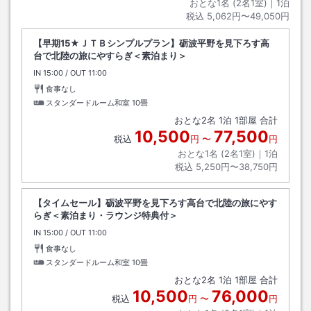
おとな1名 (
2
名1室)｜
1
泊
税込
5,062円〜49,050円
【早期15★ＪＴＢシンプルプラン】砺波平野を見下ろす高
台で北陸の旅にやすらぎ＜素泊まり＞
IN
チェックイン
15:00
/ OUT
チェックアウト
11:00
食事なし
スタンダードルーム和室
10畳
おとな
2
名
1
泊
1
部屋 合計
10,500
77,500
税込
円
〜
円
おとな1名 (
2
名1室)｜
1
泊
税込
5,250円〜38,750円
【タイムセール】砺波平野を見下ろす高台で北陸の旅にやす
らぎ＜素泊まり・ラウンジ特典付＞
IN
チェックイン
15:00
/ OUT
チェックアウト
11:00
食事なし
スタンダードルーム和室
10畳
おとな
2
名
1
泊
1
部屋 合計
10,500
76,000
税込
円
〜
円