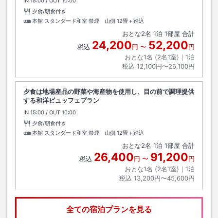
IN
チェックイン
15:00
/ OUT
チェックアウト
10:00
夕食/朝食付き
本館 スタンダード和室 禁煙 山側
12畳＋踏込
おとな
2
名
1
泊
1
部屋 合計
24,200
52,200
税込
円
〜
円
おとな1名 (
2
名1室)｜
1
泊
税込
12,100円〜26,100円
夕食は地場産品の野菜や海産物を使用し、目の前で調理提供
する和洋ビュッフェプラン
IN
チェックイン
15:00
/ OUT
チェックアウト
10:00
夕食/朝食付き
本館 スタンダード和室 禁煙 山側
12畳＋踏込
おとな
2
名
1
泊
1
部屋 合計
26,400
91,200
税込
円
〜
円
おとな1名 (
2
名1室)｜
1
泊
税込
13,200円〜45,600円
全ての宿泊プランを見る