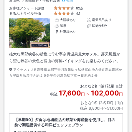
富山県
黒部峡谷・宇奈月温泉
お客様アンケート評価
82点
るるぶトラベル評価
4.1
大浴場あり
露天風呂あり
温泉
駅徒歩5分
駐車場あり
雄大な黒部峡谷の断崖に佇む宇奈月温泉最大ホテル。露天風呂か
ら望む峡谷の景色と富山の海鮮バイキングをお楽しみください。
アクセス：
ＪＲ新幹線黒部宇奈月温泉駅→私鉄富山地方鉄道新黒部駅か
ら宇奈月温泉行き約２５分宇奈月温泉駅下車→徒歩約２分
おとな
2
名
1
泊
1
部屋 合計
17,600
102,000
税込
円
〜
円
おとな1名 (
2
名1室)｜
1
泊
税込
8,800円〜51,000円
【早期90】夕食は地場産品の野菜や海産物を使用し、目の
前で調理提供する和洋ビュッフェプラン