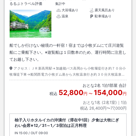
るるぶトラベル評価
集計中
大浴場あり
露天風呂あり
温泉
駐車場あり
船でしか行けない秘境の一軒宿！宿までは小牧ダムにて庄川遊覧
船にご乗船下さい。※遊覧船は１日数本のため、運行時間に注意し
てお越し下さい。
アクセス：
ＪＲ新高岡駅→加越能バス高岡から小牧堰堤行き約７０分小
牧堰堤下車→船関西電力小牧ダム港から大牧温泉行き約３０分大牧温泉港
下船→徒歩約２分
おとな
2
名
1
泊
1
部屋 合計
52,800
154,000
税込
円
〜
円
おとな1名 (
2
名1室)｜
1
泊
税込
26,400円〜77,000円
柚子入りホタルイカの沖漬付（滞在中1回）夕食は大牧にぎ
わい会席※12／31～1／3宿泊は正月料理
IN
チェックイン
15:00
/ OUT
チェックアウト
09:00