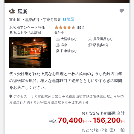
延楽
地図
富山県
黒部峡谷・宇奈月温泉
お客様アンケート評価
89点
るるぶトラベル評価
集計中
大浴場あり
露天風呂あり
温泉
駅徒歩5分
駐車場あり
代々受け継がれた上質なお料理と一枚の絵画のような樹齢四百年
の総檜露天風呂。雄大な黒部峡谷の絶景とともにやすらぎの時間
をお過ごしください。
アクセス：
ＪＲ富山駅南口出口→私鉄富山地方鉄道電鉄富山駅から宇奈
月温泉行き約７０分宇奈月温泉駅下車→徒歩約３分
おとな
2
名
1
泊
1
部屋 合計
70,400
156,200
税込
円
〜
円
おとな1名 (
2
名1室)｜
1
泊