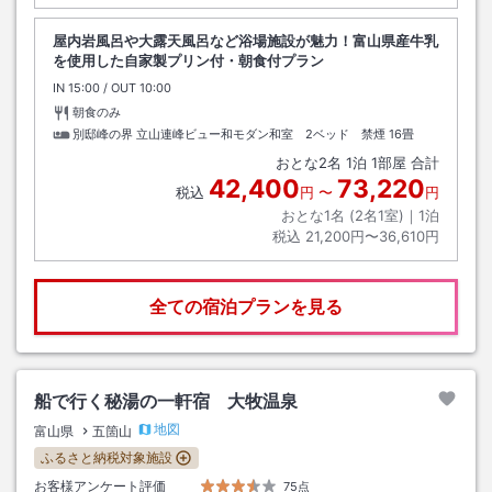
屋内岩風呂や大露天風呂など浴場施設が魅力！富山県産牛乳
を使用した自家製プリン付・朝食付プラン
IN
チェックイン
15:00
/ OUT
チェックアウト
10:00
朝食のみ
別邸峰の界 立山連峰ビュー和モダン和室 2ベッド 禁煙
16畳
おとな
2
名
1
泊
1
部屋 合計
42,400
73,220
税込
円
〜
円
おとな1名 (
2
名1室)｜
1
泊
税込
21,200円〜36,610円
全ての宿泊プランを見る
船で行く秘湯の一軒宿 大牧温泉
地図
富山県
五箇山
ふるさと納税対象施設
お客様アンケート評価
75点