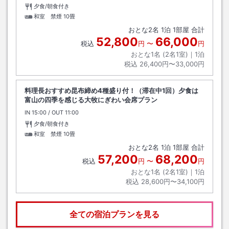
夕食/朝食付き
和室 禁煙
10畳
おとな
2
名
1
泊
1
部屋 合計
52,800
66,000
税込
円
〜
円
おとな1名 (
2
名1室)｜
1
泊
税込
26,400円〜33,000円
料理長おすすめ昆布締め4種盛り付！（滞在中1回）夕食は
富山の四季を感じる大牧にぎわい会席プラン
IN
チェックイン
15:00
/ OUT
チェックアウト
11:00
夕食/朝食付き
和室 禁煙
10畳
おとな
2
名
1
泊
1
部屋 合計
57,200
68,200
税込
円
〜
円
おとな1名 (
2
名1室)｜
1
泊
税込
28,600円〜34,100円
全ての宿泊プランを見る