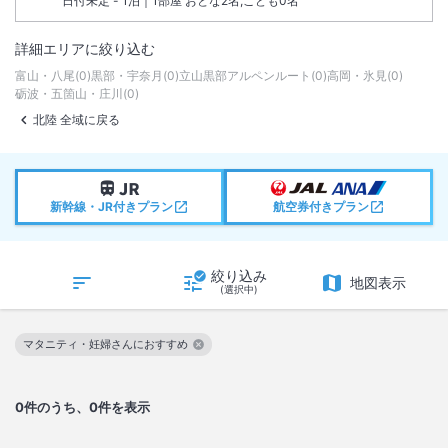
日付未定 - 1泊｜1部屋 おとな2名,こども0名
詳細エリアに絞り込む
富山・八尾
(
0
)
黒部・宇奈月
(
0
)
立山黒部アルペンルート
(
0
)
高岡・氷見
(
0
)
砺波・五箇山・庄川
(
0
)
北陸 全域に戻る
新幹線・JR付きプラン
航空券付きプラン
絞り込み
地図表示
(選択中)
マタニティ・妊婦さんにおすすめ
この絞り込み条件を解除
0
件のうち、0件を表示