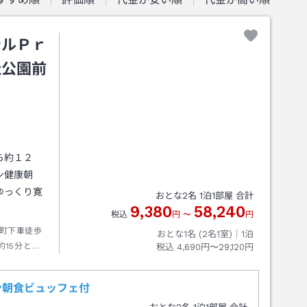
テルＰｒ
址公園前
ら約１２
ン健康朝
ゆっくり寛
おとな
2
名
1
泊
1
部屋 合計
9,380
58,240
税込
円
〜
円
町下車徒歩
おとな1名 (
2
名1室)｜
1
泊
15分と徒
税込
4,690円〜29,120円
ン朝食ビュッフェ付