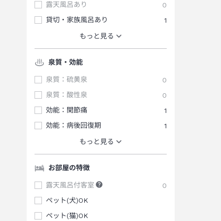
露天風呂あり
0
貸切・家族風呂あり
1
もっと見る
泉質・効能
泉質：硫黄泉
0
泉質：酸性泉
0
効能：関節痛
1
効能：病後回復期
1
もっと見る
お部屋の特徴
露天風呂付客室
0
ペット(犬)OK
ペット(猫)OK