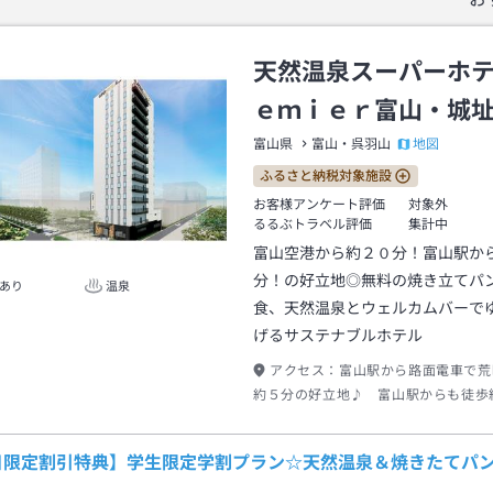
天然温泉スーパーホ
ｅｍｉｅｒ富山・城
地図
富山県
富山・呉羽山
ふるさと納税対象施設
お客様アンケート評価
対象外
るるぶトラベル評価
集計中
富山空港から約２０分！富山駅か
分！の好立地◎無料の焼き立てパ
あり
温泉
食、天然温泉とウェルカムバーで
げるサステナブルホテル
アクセス：
富山駅から路面電車で荒
約５分の好立地♪ 富山駅からも徒歩約
歩圏内！
日限定割引特典】学生限定学割プラン☆天然温泉＆焼きたてパ