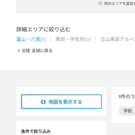
別のエリアを追加
詳細エリアに絞り込む
富山・八尾
(
1
)
黒部・宇奈月
(
0
)
立山黒部アルペ
北陸 全域に戻る
1
件の
地図を表示する
学割
この
条件で絞り込み