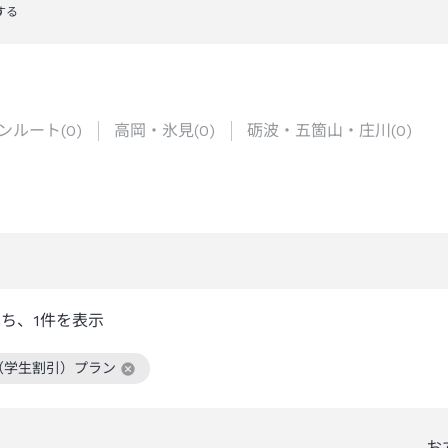
する
ンルート
(
0
)
高岡・氷見
(
0
)
砺波・五箇山・庄川
(
0
)
うち、
1
件を表示
（学生割引）プラン
絞り込み条件を解除
お