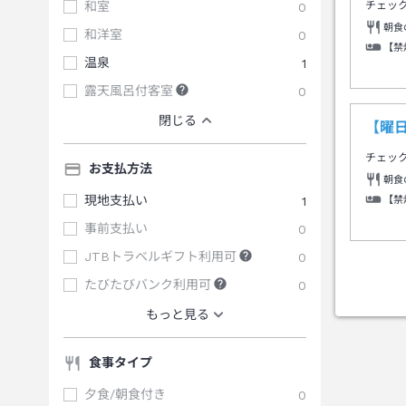
和室
0
チェッ
朝食
和洋室
0
【禁
温泉
1
露天風呂付客室
0
閉じる
【曜
チェッ
お支払方法
朝食
現地支払い
1
【禁
事前支払い
0
JTBトラベルギフト利用可
0
たびたびバンク利用可
0
もっと見る
食事タイプ
夕食/朝食付き
0