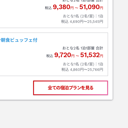
おとな
2
名
1
泊
1
部屋 合計
9,380
51,090
税込
円
〜
円
おとな1名 (
2
名1室)｜
1
泊
税込
4,690円〜25,545円
ン朝食ビュッフェ付
おとな
2
名
1
泊
1
部屋 合計
9,720
51,532
税込
円
〜
円
おとな1名 (
2
名1室)｜
1
泊
税込
4,860円〜25,766円
全ての宿泊プランを見る